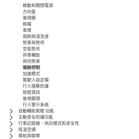
啟動和關閉電源
方向盤
後視鏡
換檔
車燈
雨刷與清洗液
煞車與煞停
空氣懸吊
停車輔助
保持煞車
循跡控制
加速模式
駕駛人設定檔
行人撞擊防護
旅程資訊
後視鏡頭
行人警示系統
自動輔助駕駛 功能
主動安全防護功能
行車記錄器、哨兵模式和安全性
恆溫空調
導航與娛樂