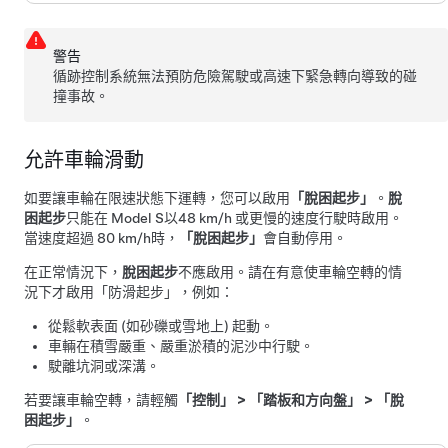
警告
循跡控制系統無法預防危險駕駛或高速下緊急轉向導致的碰
撞事故。
允許車輪滑動
如要讓車輪在限速狀態下運轉，您可以啟用
「脫困起步」
。
脫
困起步
只能在
Model S
以
48 km/h
或更慢的速度行駛時啟用。
當速度超過
80 km/h
時，
「脫困起步」
會自動停用。
在正常情況下，
脫困起步
不應啟用。請在有意使車輪空轉的情
況下才啟用「防滑起步」，例如：
從鬆軟表面 (如砂礫或雪地上) 起動。
車輛在積雪嚴重、嚴重淤積的泥沙中行駛。
駛離坑洞或深溝。
若要讓車輪空轉，請輕觸
「控制」
>
「踏板和方向盤」
>
「脫
困起步」
。