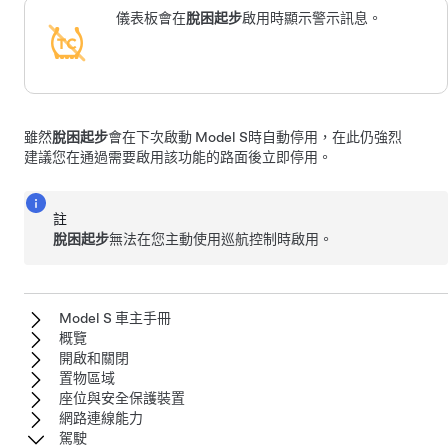
儀表板會在
脫困起步
啟用時顯示警示訊息。
雖然
脫困起步
會在下次啟動
Model S
時自動停用，在此仍強烈
建議您在通過需要啟用該功能的路面後立即停用。
註
脫困起步
無法在您主動使用巡航控制時啟用。
Model S 車主手冊
概覽
開啟和關閉
置物區域
座位與安全保護裝置
網路連線能力
駕駛