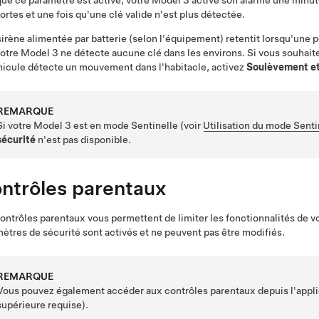
ue ce paramètre est activé, votre
Model 3
active son alarme une minute
ortes et une fois qu'une clé valide n'est plus détectée.
irène alimentée par batterie (selon l'équipement) retentit lorsqu'une po
votre
Model 3
ne détecte aucune clé dans les environs.
Si vous souhait
hicule détecte un mouvement dans l'habitacle, activez
Soulèvement et
REMARQUE
Si votre
Model 3
est en mode Sentinelle (voir
Utilisation du mode Senti
sécurité
n'est pas disponible.
ntrôles parentaux
ontrôles parentaux vous permettent de limiter les fonctionnalités de v
ètres de sécurité sont activés et ne peuvent pas être modifiés.
REMARQUE
Vous pouvez également accéder aux contrôles parentaux depuis l'appli
supérieure requise).