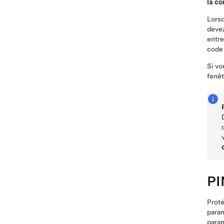
la co
Lorsq
devez
entre
code
Si vo
fenêt
PI
Proté
para
param