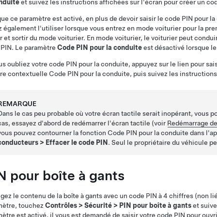
nduite
et suivez les instructions affichées sur l'écran pour créer un co
ue ce paramètre est activé, en plus de devoir saisir le code PIN pour la
 également l'utiliser lorsque vous entrez en mode voiturier pour la prem
r et sortir du mode voiturier. En mode voiturier, le voiturier peut condu
 PIN. Le paramètre
Code PIN pour la conduite
est désactivé lorsque le
us oubliez votre code PIN pour la conduite, appuyez sur le lien pour sai
re contextuelle Code PIN pour la conduite, puis suivez les instructions 
REMARQUE
Dans le cas peu probable où votre écran tactile serait inopérant, vous p
cas, essayez d'abord de redémarrer l'écran tactile (voir
Redémarrage de 
vous pouvez contourner la fonction Code PIN pour la conduite dans l'a
conducteurs
>
Effacer le code PIN
. Seul le propriétaire du véhicule p
N pour boîte à gants
gez le contenu de la boîte à gants avec un code PIN à 4 chiffres (non li
mètre, touchez
Contrôles
>
Sécurité
>
PIN pour boîte à gants
et suive
ètre est activé, il vous est demandé de saisir votre code PIN pour ouvri