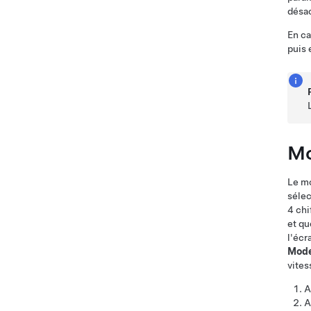
désac
En ca
puis 
Mo
Le mo
séle
4 chi
et qu
l'écr
Mode 
vites
A
A