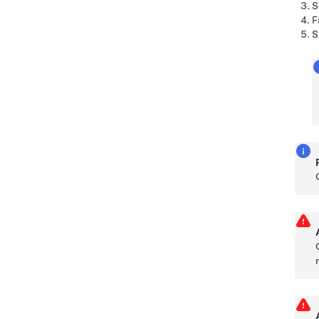
S
F
S