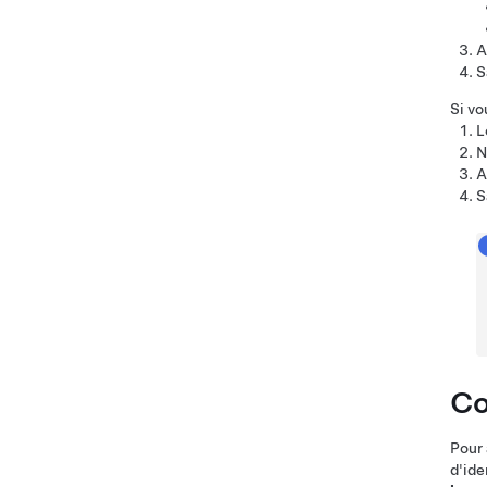
A
S
Si vo
L
N
A
S
Co
Pour 
d'ide