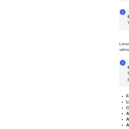
Lors
véhic
F
L
C
A
A
A