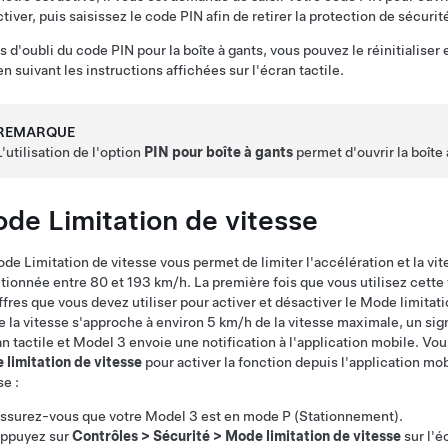
tiver, puis saisissez le code PIN afin de retirer la protection de sécuri
s d'oubli du code PIN pour la boîte à gants, vous pouvez le réinitialiser
en suivant les instructions affichées sur l'écran tactile.
REMARQUE
L'utilisation de l'option
PIN pour boîte à gants
permet d'ouvrir la boît
de Limitation de vitesse
de Limitation de vitesse vous permet de limiter l'accélération et la v
ctionnée entre
80 et 193 km/h
. La première fois que vous utilisez cett
ffres que vous devez utiliser pour activer et désactiver le Mode limitat
e la vitesse s'approche à environ
5 km/h
de la vitesse maximale, un sign
an tactile
et
Model 3
envoie une notification à l'application mobile. V
limitation de vitesse
pour activer la fonction depuis l'application mob
se :
ssurez-vous que votre
Model 3
est en mode P (Stationnement).
ppuyez sur
Contrôles
>
Sécurité
>
Mode limitation de vitesse
sur l'é