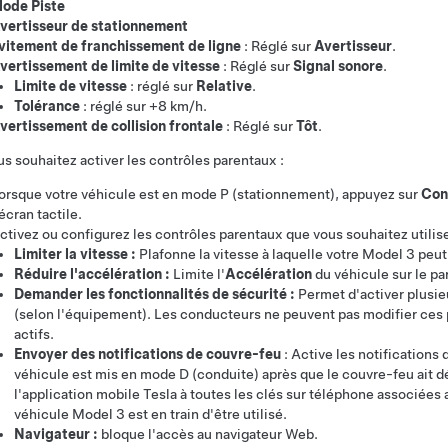
ode Piste
vertisseur de stationnement
vitement de franchissement de ligne
: Réglé sur
Avertisseur
.
vertissement de limite de vitesse
: Réglé sur
Signal sonore
.
Limite de vitesse
: réglé sur
Relative
.
Tolérance
: réglé sur
+8 km/h
.
vertissement de collision frontale
: Réglé sur
Tôt
.
us souhaitez activer les contrôles parentaux :
orsque votre véhicule est en mode P (stationnement), appuyez sur
Con
'écran tactile.
ctivez ou configurez les contrôles parentaux que vous souhaitez utilise
Limiter la vitesse :
Plafonne la vitesse à laquelle votre
Model 3
peut 
Réduire l'accélération :
Limite l'
Accélération
du véhicule sur le p
Demander les fonctionnalités de sécurité :
Permet d'activer plusieu
(selon l'équipement). Les conducteurs ne peuvent pas modifier ces 
actifs.
Envoyer des notifications de couvre-feu
: Active les notifications
véhicule est mis en mode D (conduite) après que le couvre-feu ait d
l'application mobile Tesla à toutes les clés sur téléphone associées a
véhicule
Model 3
est en train d'être utilisé.
Navigateur :
bloque l'accès au navigateur Web.