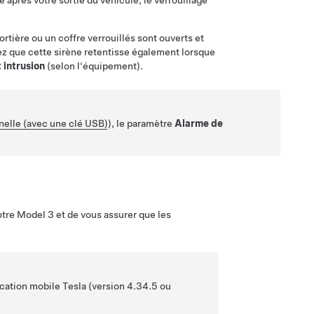
 après votre sortie du véhicule, le verrouillage
rtière ou un coffre verrouillés sont ouverts et
ez que cette sirène retentisse également lorsque
 intrusion
(selon l'équipement).
nelle (avec une clé USB)
), le paramètre
Alarme de
otre
Model 3
et de vous assurer que les
cation mobile Tesla (version 4.34.5 ou