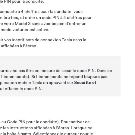
de PIN pour la conduite.
 conduite à 4 chiffres pour la conduite, vous
ière fois, et créer un code PIN à 4 chiffres pour
ire votre
Model 3
sans avoir besoin d'entrer un
 mode voiturier est activé.
sir vos identifiants de connexion Tesla dans la
affichées à l'écran.
ourriez ne pas être en mesure de saisir le code PIN. Dans ce
l'écran tactile
). Si l'écran tactile ne répond toujours pas,
pplication mobile Tesla en appuyant sur
Sécurité et
eut effacer le code PIN.
é au Code PIN pour la conduite). Pour activer ce
z les instructions affichées à l'écran. Lorsque ce
r la boîte à gants. Sélectionnez le curseur pour le