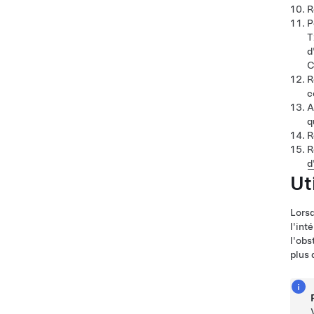
R
P
T
d
C
R
c
A
q
R
R
d
Ut
Lorsq
l'int
l'obs
plus 