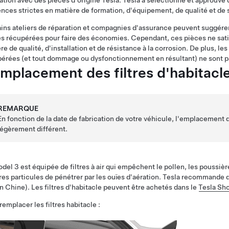
ation avec des pièces d'origine Tesla. Tesla a sélectionné et approuvé d
nces strictes en matière de formation, d'équipement, de qualité et de s
ins ateliers de réparation et compagnies d'assurance peuvent suggérer
s récupérées pour faire des économies. Cependant, ces pièces ne sat
re de qualité, d'installation et de résistance à la corrosion. De plus, 
érées (et tout dommage ou dysfonctionnement en résultant) ne sont pas
mplacement des filtres d'habitacl
REMARQUE
En fonction de la date de fabrication de votre véhicule, l'emplacement de
légèrement différent.
del 3 est équipée de filtres à air qui empêchent le pollen, les poussière
res particules de pénétrer par les ouïes d'aération. Tesla recommande de
n Chine). Les filtres d'habitacle peuvent être achetés dans le
Tesla Sh
remplacer les filtres habitacle :