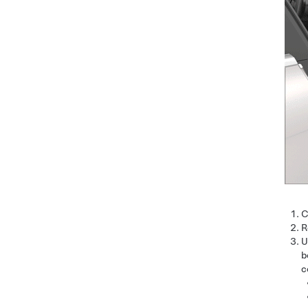
C
R
U
b
c