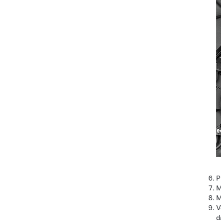
P
M
M
V
d