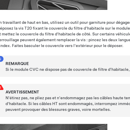
n travaillant de haut en bas, utilisez un outil pour garniture pour dégage
éposez la vis T20 fixant le couvercle du filtre d'habitacle sur le modul
t mettez le couvercle du filtre d'habitacle de côté. Sur certains véhicu
errouillage peuvent également remplacer la vis : pincez les deux langue
'index. Faites basculer le couvercle vers l'extérieur pour le déposer.
REMARQUE
Si le module CVC ne dispose pas de couvercle de filtre d'habitacle,
AVERTISSEMENT
N'étirez pas, ne pliez pas et n'endommagez pas les câbles haute tens
d'habitacle. Si les câbles HT sont endommagés, interrompez immé
peuvent provoquer des blessures graves, voire mortelles.