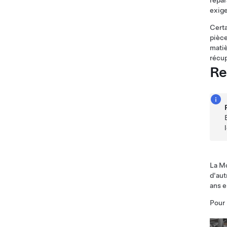
répar
exige
Certa
pièce
matiè
récup
Re
La Mo
d'aut
ans e
Pour 