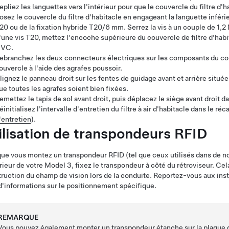
epliez les languettes vers l'intérieur pour que le couvercle du filtre d'h
osez le couvercle du filtre d'habitacle en engageant la languette inférie
20 ou de la fixation hybride T20/6 mm. Serrez la vis à un couple de 1,2
'une vis T20, mettez l'encoche supérieure du couvercle de filtre d'habi
VC.
ebranchez les deux connecteurs électriques sur les composants du couve
ouvercle à l'aide des agrafes poussoir.
lignez le panneau droit sur les fentes de guidage avant et arrière situé
ue toutes les agrafes soient bien fixées.
emettez le tapis de sol avant droit, puis déplacez le siège avant droit dan
éinitialisez l'intervalle d'entretien du filtre à air d'habitacle dans le ré
'entretien
).
ilisation de transpondeurs RFID
ue vous montez un transpondeur RFID (tel que ceux utilisés dans de 
érieur de votre
Model 3
, fixez le transpondeur
à côté du rétroviseur
. Cel
truction du champ de vision lors de la conduite. Reportez-vous aux ins
d'informations sur le positionnement spécifique.
REMARQUE
Vous pouvez également monter un transpondeur étanche sur la plaque d