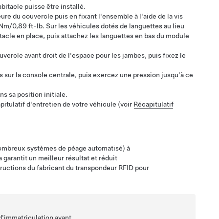
abitacle puisse être installé.
ure du couvercle puis en fixant l'ensemble à l'aide de la vis
 Nm/0,89 ft-lb. Sur les véhicules dotés de languettes au lieu
tacle en place, puis attachez les languettes en bas du module
rcle avant droit de l'espace pour les jambes, puis fixez le
es sur la console centrale, puis exercez une pression jusqu'à ce
s sa position initiale.
capitulatif d'entretien de votre véhicule (voir
Récapitulatif
nombreux systèmes de péage automatisé) à
a garantit un meilleur résultat et réduit
tructions du fabricant du transpondeur RFID pour
'immatriculation avant.