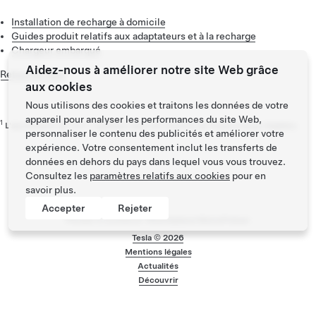
recharge, nos
guides de procédures à réaliser soi-même
Installation de recharge à domicile
peuvent vous aider à les résoudre rapidement.
Guides produit relatifs aux adaptateurs et à la recharge
Si le problème persiste et que vous ne parvenez pas à le
Chargeur embarqué
résoudre vous-même, contactez le
support client
.
Aidez-nous à améliorer notre site Web grâce
Retour en haut
Si vous rencontrez un problème avant ou pendant une session
aux cookies
de recharge dans un Superchargeur, vous pouvez le signaler
Nous utilisons des cookies et traitons les données de votre
dans l'application Tesla. Pour signaler un problème, procédez
appareil pour analyser les performances du site Web,
1
L'ajustement de tarif s'applique dans les stations de Supercharge éligibles.
comme suit :
personnaliser le contenu des publicités et améliorer votre
expérience. Votre consentement inclut les transferts de
Ouvrez l'application Tesla.
données en dehors du pays dans lequel vous vous trouvez.
Sélectionnez un site.
Consultez les
paramètres relatifs aux cookies
pour en
Recherchez et appuyez sur « Signaler un problème ».
savoir plus.
Sélectionnez une catégorie et ajoutez une photo.
Accepter
Rejeter
Remarque :
pour accéder à cette fonctionnalité, vous devez
Pensez à covoiturer #SeDéplacerMoinsPolluer
disposer de la version 4.39.0 ou ultérieure de l'application
Tesla ©
2026
Tesla. Assurez-vous de disposer de la dernière version de
Menu de bas de pa
Mentions légales
l'application Tesla en la mettant à jour sur votre appareil
Actualités
mobile.
Découvrir
Notre équipe examinera le problème et déterminera la marche
à suivre. Bien que nos systèmes puissent détecter les