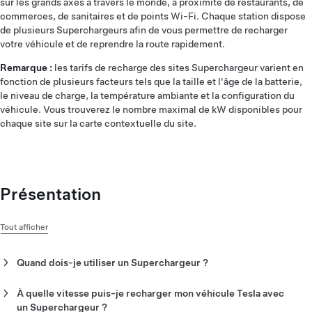
sur les grands axes à travers le monde, à proximité de restaurants, de
commerces, de sanitaires et de points Wi-Fi. Chaque station dispose
de plusieurs Superchargeurs afin de vous permettre de recharger
votre véhicule et de reprendre la route rapidement.
Remarque :
les tarifs de recharge des sites Superchargeur varient en
fonction de plusieurs facteurs tels que la taille et l'âge de la batterie,
le niveau de charge, la température ambiante et la configuration du
véhicule. Vous trouverez le nombre maximal de kW disponibles pour
chaque site sur la carte contextuelle du site.
Présentation
Tout afficher
Quand dois-je utiliser un Superchargeur ?
Les Superchargeurs sont idéaux pour les longs trajets et sont
conçus pour recharger votre véhicule Tesla rapidement afin
À quelle vitesse puis-je recharger mon véhicule Tesla avec
que vous puissiez reprendre la route. Pour les trajets
un Superchargeur ?