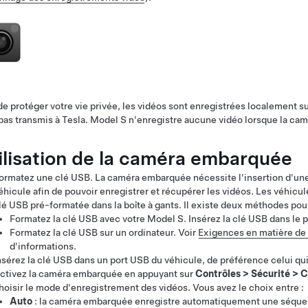
de protéger votre vie privée, les vidéos sont enregistrées localement 
pas transmis à Tesla.
Model S
n'enregistre aucune vidéo lorsque la ca
ilisation de la caméra embarquée
ormatez une clé USB. La caméra embarquée nécessite l'insertion d'un
éhicule afin de pouvoir enregistrer et récupérer les vidéos.
Les véhicule
lé USB pré-formatée dans la boîte à gants.
Il existe deux méthodes pour
Formatez la clé USB avec votre
Model S
. Insérez la clé USB dans le
Formatez la clé USB sur un ordinateur. Voir
Exigences en matière de 
d'informations.
nsérez la clé USB dans un port USB du véhicule, de préférence celui qui
ctivez la caméra embarquée en appuyant sur
Contrôles
>
Sécurité
>
C
hoisir le mode d'enregistrement des vidéos. Vous avez le choix entre :
Auto
: la caméra embarquée enregistre automatiquement une séquenc