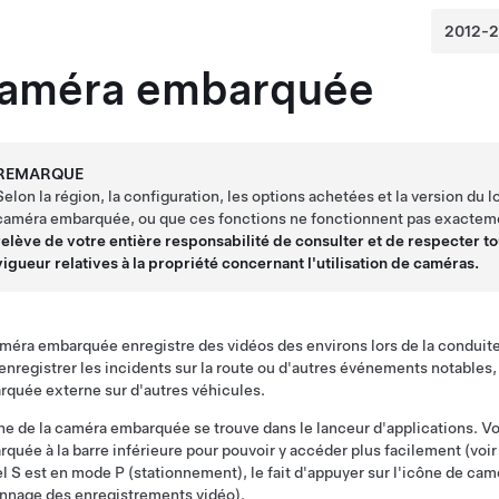
améra embarquée
REMARQUE
Selon la région, la configuration, les options achetées et la version du l
caméra embarquée, ou que ces fonctions ne fonctionnent pas exacteme
relève de votre entière responsabilité de consulter et de respecter to
vigueur relatives à la propriété concernant l'utilisation de caméras.
méra embarquée enregistre des vidéos des environs lors de la conduite
enregistrer les incidents sur la route ou d'autres événements notable
quée externe sur d'autres véhicules.
ne de la caméra embarquée se trouve dans le lanceur d'applications. Vo
quée à la barre inférieure pour pouvoir y accéder plus facilement (voi
l S
est en mode P (stationnement), le fait d'appuyer sur l'icône de ca
onnage des enregistrements vidéo
).