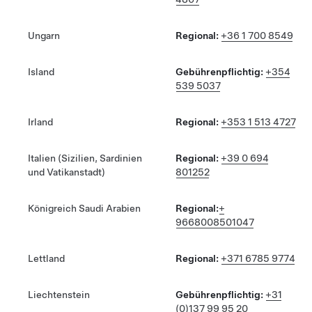
Ungarn
Regional:
+36 1 700 8549
Island
Gebührenpflichtig:
+354
539 5037
Irland
Regional:
+353 1 513 4727
Italien (Sizilien, Sardinien
Regional:
+39 0 694
und Vatikanstadt)
801252
Königreich Saudi Arabien
Regional:
+
9668008501047
Lettland
Regional:
+371 6785 9774
Liechtenstein
Gebührenpflichtig:
+31
(0)137 99 95 20