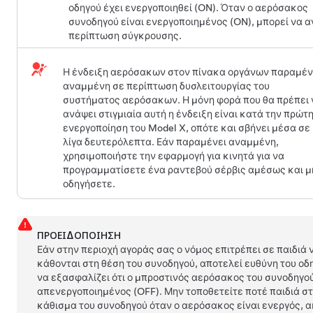
οδηγού έχει ενεργοποιηθεί (ON). Όταν ο αερόσακος
συνοδηγού είναι ενεργοποιημένος (ON), μπορεί να α
περίπτωση σύγκρουσης.
Η ένδειξη αερόσακων στον πίνακα οργάνων παραμέν
αναμμένη σε περίπτωση δυσλειτουργίας του
συστήματος αερόσακων. Η μόνη φορά που θα πρέπει 
ανάψει στιγμιαία αυτή η ένδειξη είναι κατά την πρώτ
ενεργοποίηση του
Model X
, οπότε και σβήνει μέσα σε
λίγα δευτερόλεπτα. Εάν παραμένει αναμμένη,
χρησιμοποιήστε την εφαρμογή για κινητά για να
προγραμματίσετε ένα ραντεβού σέρβις αμέσως και μ
οδηγήσετε.
ΠΡΟΕΙΔΟΠΟΊΗΣΗ
Εάν στην περιοχή αγοράς σας ο νόμος επιτρέπει σε παιδιά 
κάθονται στη θέση του συνοδηγού, αποτελεί ευθύνη του οδ
να εξασφαλίζει ότι ο μπροστινός αερόσακος του συνοδηγού
απενεργοποιημένος (OFF). Μην τοποθετείτε ποτέ παιδιά σ
κάθισμα του συνοδηγού όταν ο αερόσακος είναι ενεργός, 