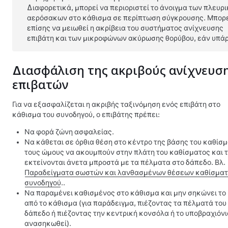
Διαφορετικά, μπορεί να περιοριστεί το άνοιγμα των πλευρ
αερόσακων στο κάθισμα σε περίπτωση σύγκρουσης. Μπορ
επίσης να μειωθεί η ακρίβεια του συστήματος ανίχνευσης
επιβάτη
και των μικροφώνων ακύρωσης θορύβου
, εάν υπά
Διασφάλιση της ακριβούς ανίχνευσ
επιβατών
Για να εξασφαλίζεται η ακριβής ταξινόμηση ενός επιβάτη στο
κάθισμα του συνοδηγού, ο επιβάτης πρέπει:
Να φορά ζώνη ασφαλείας.
Να κάθεται σε όρθια θέση στο κέντρο της βάσης του καθίσμ
τους ώμους να ακουμπούν στην πλάτη του καθίσματος και τ
εκτείνονται άνετα μπροστά με τα πέλματα στο δάπεδο.
Βλ.
Παραδείγματα σωστών και λανθασμένων θέσεων καθίσμα
συνοδηγού
.
.
Να παραμένει καθισμένος στο κάθισμα και μην σηκώνει το
από το κάθισμα (για παράδειγμα, πιέζοντας τα πέλματά του
δάπεδο ή πιέζοντας την κεντρική κονσόλα ή το υποβραχιόνιο
ανασηκωθεί).