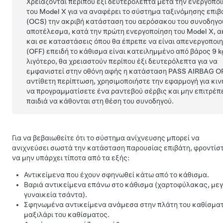
Χρειάζονται περίπου έξι δευτερόλεπτα μετά την ενεργοπο
του
Model X
για να αναφέρει το σύστημα ταξινόμησης επι
(OCS) την ακριβή κατάσταση του αερόσακου του συνοδηγο
αποτέλεσμα, κατά την πρώτη ενεργοποίηση του
Model X
, 
και σε καταστάσεις όπου θα έπρεπε να είναι απενεργοποι
(OFF) επειδή το κάθισμα είναι κατειλημμένο από βάρος
9 k
λιγότερο, θα χρειαστούν περίπου έξι δευτερόλεπτα για να
εμφανιστεί στην οθόνη αφής η κατάσταση PASS AIRBAG OF
αντίθετη περίπτωση, χρησιμοποιήστε την εφαρμογή για κιν
να προγραμματίσετε ένα ραντεβού σέρβις και μην επιτρέπ
παιδιά να κάθονται στη θέση του συνοδηγού.
Για να βεβαιωθείτε ότι το σύστημα ανίχνευσης μπορεί να
ανιχνεύσει σωστά την κατάσταση παρουσίας επιβάτη, φροντίσ
να μην υπάρχει τίποτα από τα εξής:
Αντικείμενα που έχουν σφηνωθεί κάτω από το κάθισμα.
Βαριά αντικείμενα επάνω στο κάθισμα (χαρτοφύλακας, με
γυναικεία τσάντα).
Σφηνωμένα αντικείμενα ανάμεσα στην πλάτη του καθίσματ
μαξιλάρι του καθίσματος.