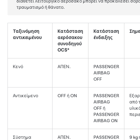
διαθέτει λειτουργικό αερόσακο μπορεί να προκαλέσει σοβ
τραυματισμό ή θάνατο.
Ταξινόμηση
Κατάσταση
Κατάσταση
Σημε
αντικειμένου
αερόσακου
ένδειξης
συνοδηγού
OCS*
Κενό
ΑΠΕΝ.
PASSENGER
AIRBAG
OFF
Αντικείμενο
OFF ή ON
PASSENGER
Εξαρ
AIRBAG
από 
OFF ή
υλικ
PASSENGER
περι
AIRBAG ON
Σύστημα
ΑΠΕΝ.
PASSENGER
9 kg