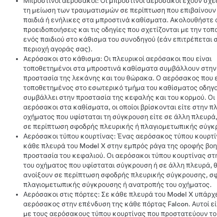
Μπροστινοί αερόσακοι: Οι μπροστινοί αερόσακοι έχουν σχεδ
τη μείωση των τραυματισμών σε περίπτωση που επιβαίνουν
παιδιά ή ενήλικες στα μπροστινά καθίσματα. Ακολουθήστε ό
προειδοποιήσεις και τις οδηγίες που σχετίζονται με την το
ενός παιδιού στο κάθισμα του συνοδηγού (εάν επιτρέπεται 
περιοχή αγοράς σας).
Αερόσακοι στο κάθισμα: Οι πλευρικοί αερόσακοι που είναι
τοποθετημένοι στα μπροστινά καθίσματα συμβάλλουν στην
προστασία της λεκάνης και του θώρακα. Ο αερόσακος που ε
τοποθετημένος στο εσωτερικό τμήμα του καθίσματος οδηγ
συμβάλλει στην προστασία της κεφαλής και του κορμού. Οι
αερόσακοι στα καθίσματα, οι οποίοι βρίσκονται είτε στην π
οχήματος που υφίσταται τη σύγκρουση είτε σε άλλη πλευρά,
σε περίπτωση σφοδρής πλευρικής ή πλαγιομετωπικής σύγκ
Αερόσακοι τύπου κουρτίνας: Ένας αερόσακος τύπου κουρτί
κάθε πλευρά του
Model X
στην εμπρός ράγα της οροφής βο
προστασία του κεφαλιού. Οι αερόσακοι τύπου κουρτίνας στ
του οχήματος που υφίσταται σύγκρουση ή σε άλλη πλευρά, 
ανοίξουν σε περίπτωση σφοδρής πλευρικής σύγκρουσης, σ
πλαγιομετωπικής σύγκρουσης ή ανατροπής του οχήματος.
Αερόσακοι στις πόρτες: Σε κάθε πλευρά του
Model X
υπάρχε
αερόσακος στην επένδυση της κάθε πόρτας Falcon. Αυτοί είν
με τους αερόσακους τύπου κουρτίνας που προστατεύουν το