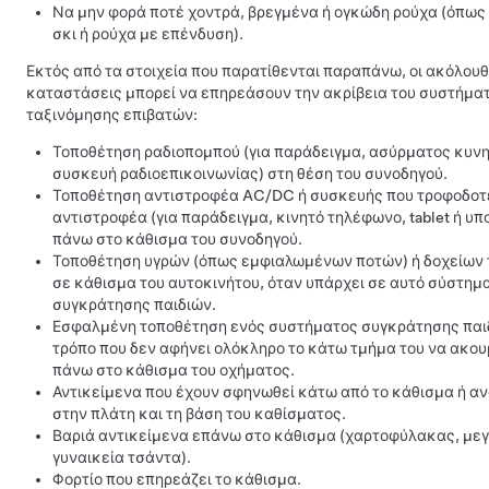
Να μην φορά ποτέ χοντρά, βρεγμένα ή ογκώδη ρούχα (όπως 
σκι ή ρούχα με επένδυση).
Εκτός από τα στοιχεία που παρατίθενται παραπάνω, οι ακόλου
καταστάσεις μπορεί να επηρεάσουν την ακρίβεια του συστήμα
ταξινόμησης επιβατών:
Τοποθέτηση ραδιοπομπού (για παράδειγμα, ασύρματος κυνη
συσκευή ραδιοεπικοινωνίας) στη θέση του συνοδηγού.
Τοποθέτηση αντιστροφέα AC/DC ή συσκευής που τροφοδοτε
αντιστροφέα (για παράδειγμα, κινητό τηλέφωνο, tablet ή υπ
πάνω στο κάθισμα του συνοδηγού.
Τοποθέτηση υγρών (όπως εμφιαλωμένων ποτών) ή δοχείων
σε κάθισμα του αυτοκινήτου, όταν υπάρχει σε αυτό σύστημ
συγκράτησης παιδιών.
Εσφαλμένη τοποθέτηση ενός συστήματος συγκράτησης παι
τρόπο που δεν αφήνει ολόκληρο το κάτω τμήμα του να ακο
πάνω στο κάθισμα του οχήματος.
Αντικείμενα που έχουν σφηνωθεί κάτω από το κάθισμα ή α
στην πλάτη και τη βάση του καθίσματος.
Βαριά αντικείμενα επάνω στο κάθισμα (χαρτοφύλακας, με
γυναικεία τσάντα).
Φορτίο που επηρεάζει το κάθισμα.