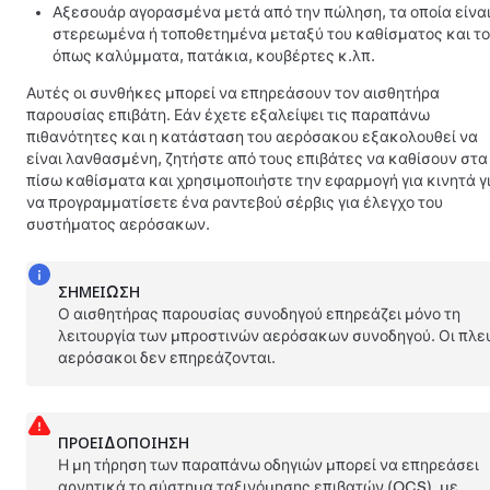
Αξεσουάρ αγορασμένα μετά από την πώληση, τα οποία είνα
στερεωμένα ή τοποθετημένα μεταξύ του καθίσματος και το
όπως καλύμματα, πατάκια, κουβέρτες κ.λπ.
Αυτές οι συνθήκες μπορεί να επηρεάσουν τον αισθητήρα
παρουσίας επιβάτη. Εάν έχετε εξαλείψει τις παραπάνω
πιθανότητες και η κατάσταση του αερόσακου εξακολουθεί να
είναι λανθασμένη, ζητήστε από τους επιβάτες να καθίσουν στα
πίσω καθίσματα και χρησιμοποιήστε την εφαρμογή για κινητά γ
να προγραμματίσετε ένα ραντεβού σέρβις για έλεγχο του
συστήματος αερόσακων.
ΣΗΜΕΊΩΣΗ
Ο αισθητήρας παρουσίας συνοδηγού επηρεάζει μόνο τη
λειτουργία των μπροστινών αερόσακων συνοδηγού. Οι πλε
αερόσακοι δεν επηρεάζονται.
ΠΡΟΕΙΔΟΠΟΊΗΣΗ
Η μη τήρηση των παραπάνω οδηγιών μπορεί να επηρεάσει
αρνητικά το σύστημα ταξινόμησης επιβατών (OCS), με