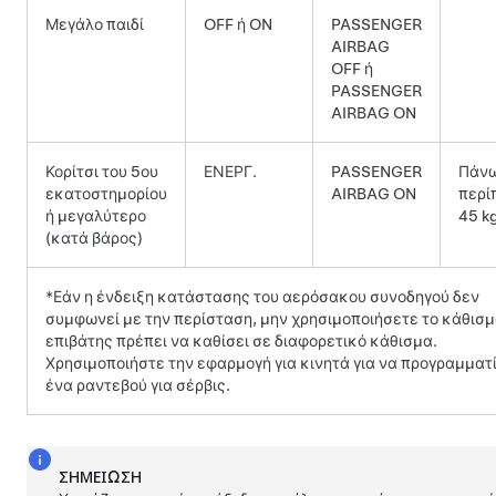
Μεγάλο παιδί
OFF ή ON
PASSENGER
AIRBAG
OFF ή
PASSENGER
AIRBAG ON
Κορίτσι του 5ου
ΕΝΕΡΓ.
PASSENGER
Πάνω
εκατοστημορίου
AIRBAG ON
περί
ή μεγαλύτερο
45 k
(κατά βάρος)
*Εάν η ένδειξη κατάστασης του αερόσακου συνοδηγού δεν
συμφωνεί με την περίσταση, μην χρησιμοποιήσετε το κάθισμ
επιβάτης πρέπει να καθίσει σε διαφορετικό κάθισμα.
Χρησιμοποιήστε την εφαρμογή για κινητά για να προγραμματ
ένα ραντεβού για σέρβις.
ΣΗΜΕΊΩΣΗ