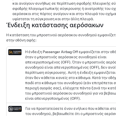
και ανοίγουν συνήθως σε περίπτωση σφοδρής πλευρικής σ
σφοδρής πλαγιομετωπικής σύγκρουσης ή ανατροπής του οχ
αερόσακοι στις πόρτες ανοίγουν και στην πλευρά του οχήμ
υφίσταται τη σύγκρουση και στην άλλη πλευρά.
Ένδειξη κατάστασης αερόσακων
Η κατάσταση του μπροστινού αερόσακου συνοδηγού εμφανίζετ
στην οθόνη αφής:
Η ένδειξη Passenger Airbag Off εμφανίζεται στην οθ
όταν ο μπροστινός αερόσακος συνοδηγού είναι
απενεργοποιημένος (OFF). Όταν ο μπροστινός αερό
συνοδηγού είναι απενεργοποιημένος (OFF), δεν ανοί
περίπτωση σύγκρουσης. Αυτή η ένδειξη εμφανίζεται
όταν δεν κάθεται κανείς στο κάθισμα. Κατά την οδή
παιδί στο κάθισμα του συνοδηγού (εάν επιτρέπεται 
περιοχή αγοράς σας), ελέγχετε πάντα ξανά την κατ
του μπροστινού αερόσακου συνοδηγού για να βεβαιω
είναι απενεργοποιημένος (OFF).
Για να προστατεύσετε έναν ενήλικο που κάθεται στ
του συνοδηγού, βεβαιωθείτε ότι ο μπροστινός αερό