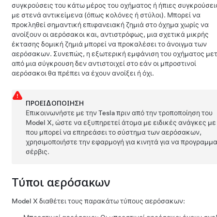
συγκρούσεις του κάτω μέρος του οχήματος ή ήπιες συγκρούσει
με στενά αντικείμενα (όπως κολόνες ή στύλοι). Μπορεί να
προκληθεί σημαντική επιφανειακή ζημιά στο όχημα χωρίς να
ανοίξουν οι αερόσακοι και, αντιστρόφως, μια σχετικά μικρής
έκτασης δομική ζημιά μπορεί να προκαλέσει το άνοιγμα των
αερόσακων. Συνεπώς, η εξωτερική εμφάνιση του οχήματος με
από μια σύγκρουση δεν αντιστοιχεί στο εάν οι μπροστινοί
αερόσακοι θα πρέπει να έχουν ανοίξει ή όχι.
ΠΡΟΕΙΔΟΠΟΊΗΣΗ
Επικοινωνήστε με την Tesla πριν από την τροποποίηση του
Model X
, ώστε να εξυπηρετεί άτομα με ειδικές ανάγκες με
που μπορεί να επηρεάσει το σύστημα των αερόσακων,
χρησιμοποιήστε την εφαρμογή για κινητά για να προγραμμ
σέρβις.
Τύποι αερόσακων
Model X
διαθέτει τους παρακάτω τύπους αερόσακων: