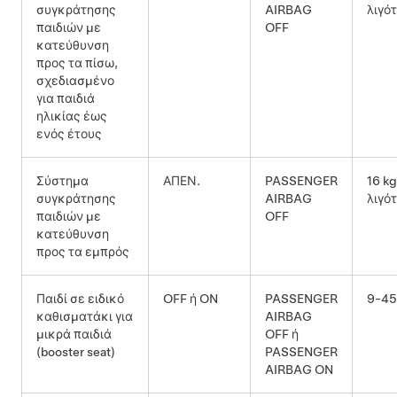
συγκράτησης
AIRBAG
λιγό
παιδιών με
OFF
κατεύθυνση
προς τα πίσω,
σχεδιασμένο
για παιδιά
ηλικίας έως
ενός έτους
Σύστημα
ΑΠΕΝ.
PASSENGER
16 kg
συγκράτησης
AIRBAG
λιγό
παιδιών με
OFF
κατεύθυνση
προς τα εμπρός
Παιδί σε ειδικό
OFF ή ON
PASSENGER
9-45
καθισματάκι για
AIRBAG
μικρά παιδιά
OFF ή
(booster seat)
PASSENGER
AIRBAG ON