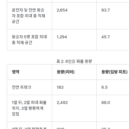
운전자 및 전면 동승
2,654
93.7
자 포함 최대 총 적재
공간
동승자 5명 포함 최대
1,294
45.7
총 적재 공간
표 2.
6인승 화물 용량
영역
용량(리터)
용량(입방 피트)
전면 트렁크
183
6.5
1열 뒤, 2열 최대 화물
2,492
88.0
위치, 3열 평평하게
접힘