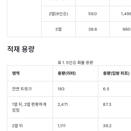
2열(6인승)
59.0
1,49
3열
38.6
980
적재 용량
표 1.
5인승 화물 용량
영역
용량(리터)
용량(입방 피트)
전면 트렁크
183
6.5
1열 뒤, 2열 편평하게
2,471
87.3
접힘
2열 뒤
1,111
39.2