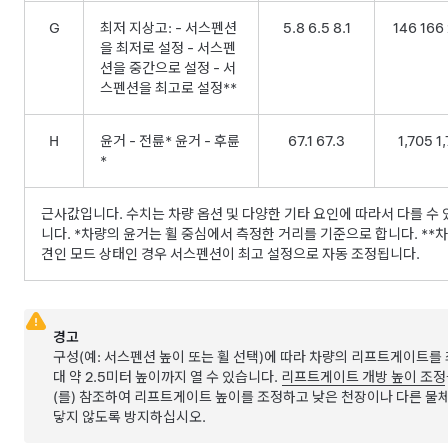
G
최저 지상고: - 서스펜션
5.8 6.5 8.1
146 166
을 최저로 설정 - 서스펜
션을 중간으로 설정 - 서
스펜션을 최고로 설정**
H
윤거 - 전륜* 윤거 - 후륜
67.1 67.3
1,705 1
*
근사값입니다. 수치는 차량 옵션 및 다양한 기타 요인에 따라서 다를 수 
니다. *차량의 윤거는 휠 중심에서 측정한 거리를 기준으로 합니다. **
견인 모드
상태인 경우 서스펜션이 최고 설정으로 자동 조정됩니다.
경고
구성(예: 서스펜션 높이 또는 휠 선택)에 따라 차량의 리프트게이트를
대 약
2.5미터
높이까지 열 수 있습니다.
리프트게이트 개방 높이 조정
(를) 참조하여 리프트게이트 높이를 조정하고 낮은 천장이나 다른 물
닿지 않도록 방지하십시오.