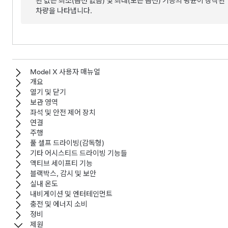
된 값은 최소(옵션 없음) 및 최대(모든 옵션) 기능의 평균이 장착된
차량을 나타냅니다.
Model X 사용자 매뉴얼
개요
열기 및 닫기
보관 영역
좌석 및 안전 제어 장치
연결
주행
풀 셀프 드라이빙(감독형)
기타 어시스티드 드라이빙 기능들
액티브 세이프티 기능
블랙박스, 감시 및 보안
실내 온도
내비게이션 및 엔터테인먼트
충전 및 에너지 소비
정비
제원