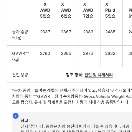
X
X
X
X
AWD
AWD
AWD
Plaid
P
5인승
6인승
7인승
5인승
6
공차 중량
2337
2367
2383
2435
2
*(kg)
GVWR**
2780
2885
2976
2832
2
(kg)
견인 용량
참조 항목:
견인 및 액세서리
*공차 중량 = 올바른 레벨의 유체가 주입되어 있고, 탑승자 및 적재물이
차량의 중량 **GVWR = 정격 총차량중량(Gross Vehicle Weight Rati
모든 탑승자, 유체 및 적재물을 포함한 차량의 최대 허용 총중량입니다.
참고
근사값입니다. 중량은 차량 옵션에 따라서 다를 수 있습니다. 제공