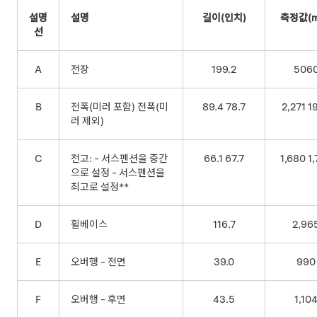
설명
설명
길이(인치)
측정값(
선
A
전장
199.2
506
B
전폭(미러 포함) 전폭(미
89.4 78.7
2,271 1
러 제외)
C
전고: - 서스펜션을 중간
66.1 67.7
1,680 1
으로 설정 - 서스펜션을
최고로 설정**
D
휠베이스
116.7
2,96
E
오버행 - 전면
39.0
990
F
오버행 - 후면
43.5
1,10