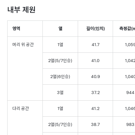
내부 제원
영역
열
길이(인치)
측정값(
머리 위 공간
1열
41.7
1,05
2열(5/7인승)
41.0
1,04
2열(6인승)
40.9
1,04
3열
37.2
944
다리 공간
1열
41.2
1,04
2열(5/7인승)
38.7
983