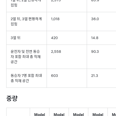
접힘
2열 뒤, 3열 편평하게
1,018
36.0
접힘
3열 뒤
420
14.8
운전자 및 전면 동승
2,558
90.3
자 포함 최대 총 적재
공간
동승자 7명 포함 최대
603
21.3
총 적재 공간
중량
Model
Model
Model
Model
M