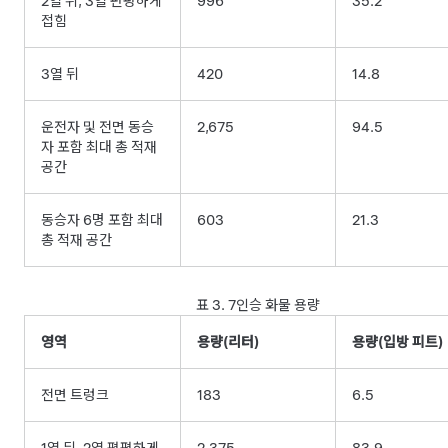
2열 뒤, 3열 편평하게
996
35.2
접힘
3열 뒤
420
14.8
운전자 및 전면 동승
2,675
94.5
자 포함 최대 총 적재
공간
동승자 6명 포함 최대
603
21.3
총 적재 공간
표 3.
7인승 화물 용량
영역
용량(리터)
용량(입방 피트)
전면 트렁크
183
6.5
1열 뒤, 2열 편평하게
2,375
83.9