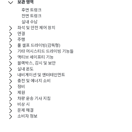
보관 영역
후면 트렁크
전면 트렁크
실내 수납
좌석 및 안전 제어 장치
연결
주행
풀 셀프 드라이빙(감독형)
기타 어시스티드 드라이빙 기능들
액티브 세이프티 기능
블랙박스, 감시 및 보안
실내 온도
내비게이션 및 엔터테인먼트
충전 및 에너지 소비
정비
제원
차량 운송 기사 지침
비상 시
문제 해결
소비자 정보