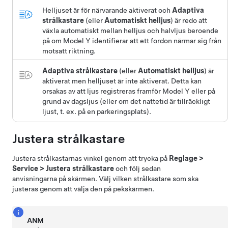
Helljuset är för närvarande aktiverat och
Adaptiva
strålkastare
(eller
Automatiskt helljus
)
är redo att
växla automatiskt mellan helljus och halvljus beroende
på om
Model Y
identifierar att ett fordon närmar sig från
motsatt riktning.
Adaptiva strålkastare
(eller
Automatiskt helljus
)
är
aktiverat men helljuset är inte aktiverat. Detta kan
orsakas av att ljus registreras framför
Model Y
eller på
grund av dagsljus (eller om det nattetid är tillräckligt
ljust, t. ex. på en parkeringsplats).
Justera strålkastare
Justera strålkastarnas vinkel genom att trycka på
Reglage
>
Service
>
Justera strålkastare
och följ sedan
anvisningarna på skärmen. Välj vilken strålkastare som ska
justeras genom att välja den på pekskärmen.
ANM