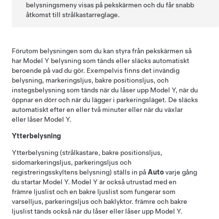
belysningsmeny visas på pekskärmen och du får snabb
åtkomst till strålkastarreglage.
Förutom belysningen som du kan styra från pekskärmen så
har
Model Y
belysning som tänds eller släcks automatiskt
beroende på vad du gör. Exempelvis finns det invändig
belysning, markeringsljus, bakre positionsljus, och
instegsbelysning som tänds när du låser upp
Model Y
, när du
öppnar en dörr och när du lägger i parkeringsläget. De släcks
automatiskt efter en eller två minuter eller när du växlar
eller låser
Model Y
.
Ytterbelysning
Ytterbelysning (strålkastare, bakre positionsljus,
sidomarkeringsljus, parkeringsljus och
registreringsskyltens belysning) ställs in på
Auto
varje gång
du startar
Model Y
.
Model Y
är också utrustad med en
främre ljuslist
och en
bakre ljuslist
som fungerar som
varselljus, parkeringsljus och baklyktor.
främre och bakre
ljuslist
tänds också när du låser eller låser upp
Model Y
.