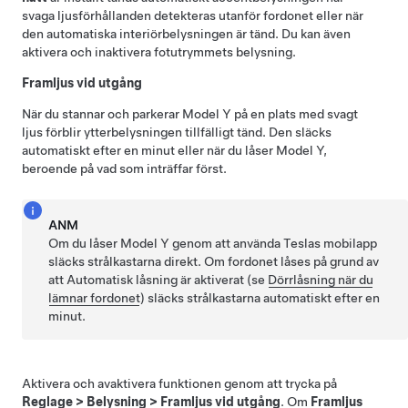
svaga ljusförhållanden detekteras utanför fordonet eller när
den automatiska interiörbelysningen är tänd. Du kan även
aktivera och inaktivera fotutrymmets belysning.
Framljus vid utgång
När du stannar och parkerar
Model Y
på en plats med svagt
ljus förblir ytterbelysningen tillfälligt tänd. Den släcks
automatiskt efter en minut eller när du låser
Model Y
,
beroende på vad som inträffar först.
ANM
Om du låser
Model Y
genom att använda Teslas mobilapp
släcks strålkastarna direkt. Om fordonet låses på grund av
att Automatisk låsning är aktiverat (se
Dörrlåsning när du
lämnar fordonet
) släcks strålkastarna automatiskt efter en
minut.
Aktivera och avaktivera funktionen genom att
trycka på
Reglage
>
Belysning
>
Framljus vid utgång
. Om
Framljus