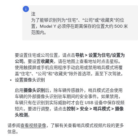
注
为了能够识别列为“住宅”、“公司”或“收藏夹”的位
置，
Model Y
必须停在距离保存的位置大约
500 米
范围内。
要设置住宅或公司位置，请点击
导航
>
设置为住宅/设置为
公司
。要设置
收藏夹
，请在地图上查看地址时点击星标。
使用触摸屏或手机应用程序手动启用或禁用哨兵模式将覆
盖“住宅”、“公司”和“收藏夹”除外首选项，直至下次驾驶。
设置摄像头识别
启用
摄像头识别
后，除车辆传感器外，哨兵模式还会使用
车辆的外部摄像头识别驻车期间的安全事件。如果禁用，
车辆只有在识别到实际威胁时才会在 USB 设备中保存视频
短片。要进行调整，请点击
控制
>
安全
>
哨兵模式
>
摄像
头检测
。
请参阅
查看视频录像
，了解有关查看哨兵模式视频片段的更多
信息。