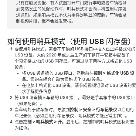
只有在触发警报、有人试图打开车门或行李箱或者车辆检测
到突然发生的急促动作时，哨兵模式才会向手机应用程序发
送通知。如果哨兵模式不认为事件是明显的威胁，车辆会录
制视频片段，但不会触发警报。
如何使用哨兵模式（使用 USB 闪存盘）
要使用哨兵模式，需要在车辆的 USB 接口中插入已正确格式化的
USB 设备。
大约 2020 年或之后生产的车辆在手套箱中配备了一
个预先格式化的 USB 闪存盘。
可通过以下两种方式格式化 USB
设备：
将 USB 设备插入 USB 接口，然后前往
控制
>
格式化 USB 设
备
。您的车辆会自动为您格式化 USB 设备。
在电脑上格式化 USB 设备。请参阅
视频记录对 USB 设备的要
求
了解更多信息
将 USB 设备插入车辆的 USB 接口，最好是手套箱中的 USB 接口
（如果配备）
。
当车辆处于驻车挡时，导航到
控制
>
安全
>
行车记录仪
以启用行
车记录仪（必须启用行车记录仪，哨兵模式才能正常工作）。
点击
控制
>
哨兵模式
>
开
。启用后，
控制
中
的哨兵模式图标将变
为红色。