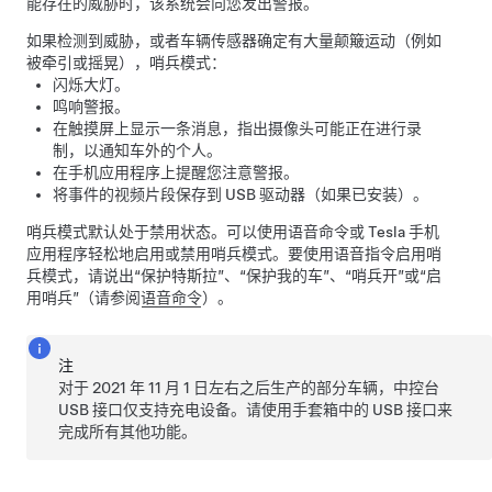
能存在的威胁时，该系统会向您发出警报。
如果检测到威胁，或者车辆传感器确定有大量颠簸运动（例如
被牵引或摇晃），哨兵模式：
闪烁大灯。
鸣响警报。
在触摸屏上显示一条消息，指出摄像头可能正在进行录
制，以通知车外的个人。
在手机应用程序上提醒您注意警报。
将事件的视频片段保存到 USB 驱动器（如果已安装）。
哨兵模式默认处于禁用状态。可以使用语音命令或 Tesla 手机
应用程序轻松地启用或禁用哨兵模式。要使用语音指令启用哨
兵模式，请说出“保护特斯拉”、“保护我的车”、“哨兵开”或“启
用哨兵”（请参阅
语音命令
）。
注
对于 2021 年 11 月 1 日左右之后生产的部分车辆，中控台
USB 接口仅支持充电设备。请使用手套箱中的 USB 接口来
完成所有其他功能。