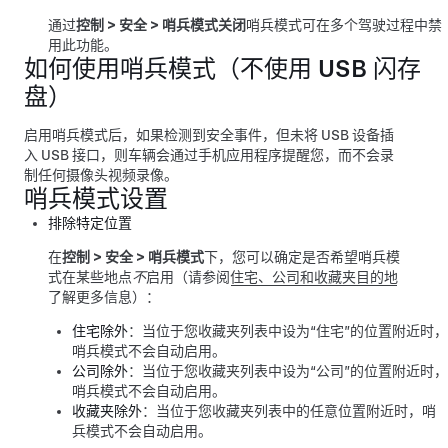
通过
控制
>
安全
>
哨兵模式
关闭
哨兵模式可在多个驾驶过程中禁
用此功能。
如何使用哨兵模式（不使用 USB 闪存
盘）
启用哨兵模式后，如果检测到安全事件，但未将 USB 设备插
入 USB 接口，则车辆会通过手机应用程序提醒您，而不会录
制任何摄像头视频录像。
哨兵模式设置
排除特定位置
在
控制
>
安全
>
哨兵模式
下，您可以确定是否希望哨兵模
式在某些地点
不
启用（请参阅
住宅、公司和收藏夹目的地
了解更多信息）：
住宅除外
：当位于您收藏夹列表中设为“住宅”的位置附近时，
哨兵模式不会自动启用。
公司除外
：当位于您收藏夹列表中设为“公司”的位置附近时，
哨兵模式不会自动启用。
收藏夹除外
：当位于您收藏夹列表中的任意位置附近时，哨
兵模式不会自动启用。