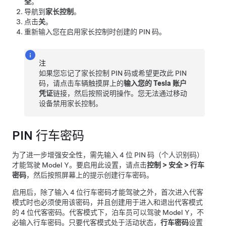
全
。
导航到
家长控制
。
点击
关
。
重新输入您在启用家长控制时创建的 PIN 码。
注
如果您忘记了家长控制 PIN 码或希望更改此 PIN
码，请点击车辆触摸屏上的
输入您的 Tesla 账户
凭证
链接，然后按照说明操作。您无法通过移动
设备禁用家长控制。
PIN 行车密码
为了进一步增强安全性，需先输入 4 位 PIN 码（个人识别码）
才能驾驶
Model Y
。要启用此设置，请点击
控制
>
安全
>
行车
密码
，然后按照屏幕上的提示创建行车密码。
启用后，除了输入 4 位行车密码才能驾驶之外，首次进入代客
模式时也必须使用该密码，并且创建用于进入和退出代客模式
的 4 位代客密码。代客模式下，泊车员可以驾驶
Model Y
，不
必输入行车密码。只要代客模式处于活动状态，
行车密码
设置