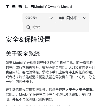
Model Y Owner's Manual
安全&保障设置
关于安全系统
如果
Model Y
未检测到经过认证的手机或钥匙，而一扇锁着
的车门或行李箱被打开，警报声便会响起。大灯和转向信号灯
也会闪烁。要取消警报，需按下手机应用程序上的任意按钮，
或者将卡片钥匙
或遥控钥匙
放置在
驾驶侧车门柱上方约三分之
一处
）的读卡器上。
要手动启用或禁用警报系统，请点击
控制
>
安全
>
安全警报
。
启用后，
Model Y
将在车主下车 1 分钟后激活警报，车门锁
闭，并且不再探测经识别的钥匙。