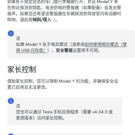
如果处于锁定状态的车门或行李箱被打开，并且
Model Y
未
在附近探测到钥匙，电池供电的警报器（如果配备）会发出警
报声。
如果您还希望该警报器在车辆探测到驾驶室内有动静时
鸣响，请启用
倾斜/侵入
（。
注
如果
Model Y
处于哨兵模式（请参阅
如何使用哨兵模式（使
用 USB 闪存盘）
），
安全警报
设置将不可用。
家长控制
借助家长控制，您可以限制
Model Y
的功能，并确保安全设
置已启用且无法更改。
注
您也可以通过 Tesla 手机应用程序（需要 v4.34.5 或
更高版本）访问家长控制。