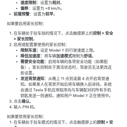
速度限制
：设置为
相对
。
偏移
：设置为
+8 km/h
。
前撞预警
：设置为
较早
。
如果要启用家长控制：
在车辆处于驻车挡的情况下，点击触摸屏上的
控制
>
安全
>
家长控制
。
启用或配置要使用的家长控制：
限制车速：
设定
Model Y
的行驶速度上限。
降低加速度：
将车辆
加速模式
限制为
舒适
。
需要安全功能：
启用车辆的各项安全功能（如果配
备）。家长控制处于激活状态时，驾驶员无法更改这
些设置。
发送宵禁通知
：从晚上 11 点到凌晨 4 点开启宵禁通
知。如果某人在宵禁开始后将车辆换入前进挡，系统
会通过 Tesla 手机应用程序向与车辆配对的所有手机
钥匙发送一则通知，通知用户
Model Y
正在使用中。
点击
确认
。
输入 PIN 码。
如果要禁用家长控制：
在车辆处于驻车模式的情况下，点击触摸屏上的
控制
>
安