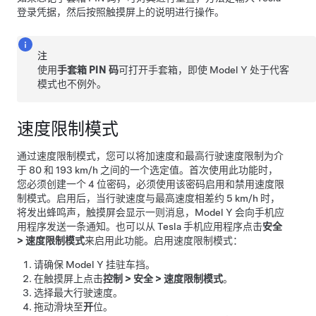
登录凭据，然后按照触摸屏上的说明进行操作。
注
使用
手套箱 PIN 码
可打开手套箱，即使
Model Y
处于代客
模式也不例外。
速度限制模式
通过速度限制模式，您可以将加速度和最高行驶速度限制为介
于
80 和 193 km/h
之间的一个选定值。首次使用此功能时，
您必须创建一个 4 位密码，必须使用该密码启用和禁用速度限
制模式。启用后，当行驶速度与最高速度相差约
5 km/h
时，
将发出蜂鸣声，
触摸屏
会显示一则消息，
Model Y
会向手机应
用程序发送一条通知。也可以从 Tesla 手机应用程序点击
安全
>
速度限制模式
来启用此功能。启用速度限制模式：
请确保
Model Y
挂驻车挡。
在触摸屏上点击
控制
>
安全
>
速度限制模式
。
选择最大行驶速度。
拖动滑块至
开
位。