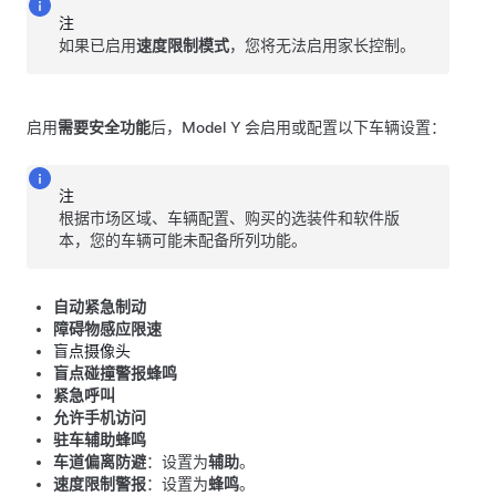
注
如果已启用
速度限制模式
，您将无法启用家长控制。
启用
需要安全功能
后，
Model Y
会启用或配置以下车辆设置：
注
根据市场区域、车辆配置、购买的选装件和软件版
本，您的车辆可能未配备所列功能。
自动紧急制动
障碍物感应限速
盲点摄像头
盲点碰撞警报蜂鸣
紧急呼叫
允许手机访问
驻车辅助蜂鸣
车道偏离防避
：设置为
辅助
。
速度限制警报
：设置为
蜂鸣
。