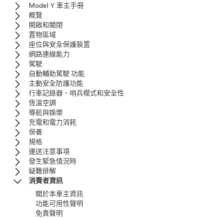
Model Y 車主手冊
概覽
開啟和關閉
置物區域
座位與安全保護裝置
網路連線能力
駕駛
自動輔助駕駛 功能
主動安全防護功能
行車記錄器、哨兵模式和安全性
恆溫空調
導航與娛樂
充電和電力消耗
保養
規格
運送注意事項
發生緊急情況時
疑難排解
消費者資訊
關於本車主資訊
功能可用性聲明
免責聲明