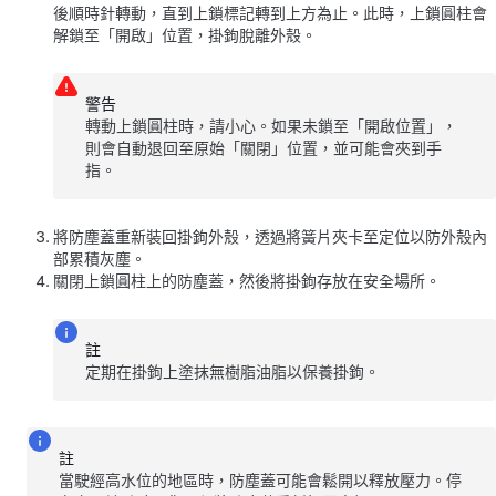
後順時針轉動，直到上鎖標記轉到上方為止。此時，上鎖圓柱會
解鎖至「開啟」位置，掛鉤脫離外殼。
警告
轉動上鎖圓柱時，請小心。如果未鎖至「開啟位置」，
則會自動退回至原始「關閉」位置，並可能會夾到手
指。
將防塵蓋重新裝回掛鉤外殼，透過將簧片夾卡至定位以防外殼內
部累積灰塵。
關閉上鎖圓柱上的防塵蓋，然後將掛鉤存放在安全場所。
註
定期在掛鉤上塗抹無樹脂油脂以保養掛鉤。
註
當駛經高水位的地區時，防塵蓋可能會鬆開以釋放壓力。停