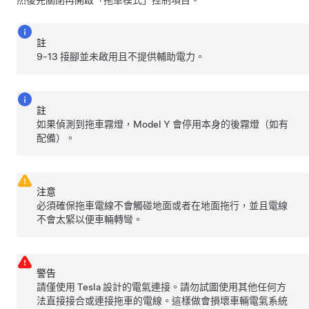
註
9-13 接腳並未啟用且不提供輔助電力。
註
如果偵測到拖車霧燈，
Model Y
會停用本身的後霧燈（如有
配備）。
注意
必須確保拖車電線不會觸碰地面或者在地面拖行，並且電線
不會太緊以便車輛轉彎。
警告
請僅使用 Tesla 設計的電氣連接。請勿試圖使用其他任何方
法直接接合或連接拖車的電線。這樣做會損壞車輛電氣系統