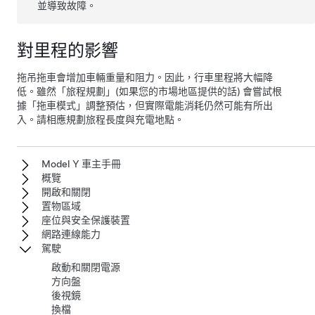
並導致故障。
對里程的影響
拖吊拖車會增加車輛重量和阻力。因此，行車里程將大幅降
低。雖然「旅程規劃」(如果您的市場地區提供的話) 會嘗試根
據「拖車模式」調整預估，但實際電能消耗仍然可能有所出
入。請相應規劃旅程長度與充電地點。
Model Y 車主手冊
概覽
開啟和關閉
置物區域
座位與安全保護裝置
網路連線能力
駕駛
啟動和關閉電源
方向盤
後視鏡
換檔