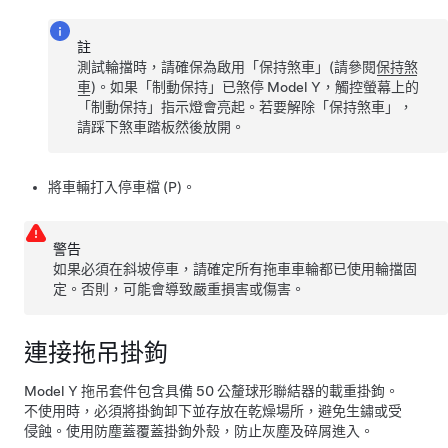
註
測試輪擋時，請確保為啟用「保持煞車」(請參閱
保持煞
車
)。如果「制動保持」已煞停
Model Y
，觸控螢幕上的
「制動保持」指示燈會亮起。若要解除「保持煞車」，
請踩下煞車踏板然後放開。
將車輛打入停車檔 (P)。
警告
如果必須在斜坡停車，請確定所有拖車車輪都已使用輪擋固
定。否則，可能會導致嚴重損害或傷害。
連接拖吊掛鉤
Model Y
拖吊套件包含具備 50 公釐球形聯結器的載重掛鉤。
不使用時，必須將掛鉤卸下並存放在乾燥場所，避免生鏽或受
侵蝕。使用防塵蓋覆蓋掛鉤外殼，防止灰塵及碎屑進入。