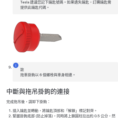
Tesla 建議您記下鑰匙號碼。如果遺失鑰匙，訂購鑰匙需
提供此鑰匙代碼。
註
拖車掛鉤以 6 個螺栓與車身相連。
中斷與拖吊掛鉤的連接
完成拖吊後，請卸下掛鉤：
插入鑰匙並轉動，將鑰匙頂部和「解鎖」標記對齊。
緊握掛鉤底部 (防止掉落)，同時將上鎖圓柱拉出約 0.5 公分，然