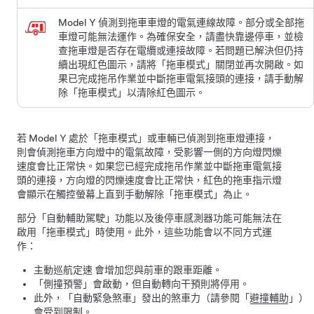
Model Y
偵測到拖車車燈的電氣連線故障。部分或全部拖
車燈可能無法運作。為確保安全，請盡快靠邊停車，並檢
查拖車燈是否存在電纜或連接故障。若問題已解決但仍持
續出現紅色圖示，請將「拖車模式」關閉並再次開啟。如
果已完成拖吊作業並中斷拖車電氣接頭的連接，請手動解
除「拖車模式」以清除紅色圖示。
若
Model Y
處於「拖車模式」或車輛已偵測到拖車燈連接，
則會偵測拖車方向燈中的電氣故障，受影響一側的方向燈閃爍
速度會比正常快。如果您已經完成拖吊作業並中斷拖車電氣接
頭的連接，方向燈的閃爍速度會比正常快，紅色的拖車指示燈
會顯示在觸控螢幕上直到手動解除「拖車模式」為止。
部分「
自動輔助駕駛
」功能以及後停車感測器功能可能無法在
啟用「拖車模式」時使用。此外，這些功能會以不同方式運
作：
主動巡航定速
會增加您與前車的跟車距離。
「側撞預警」會啟動，但自動轉向干預則將停用。
此外，「自動緊急煞車」發出的煞車力（請參閱「
避撞輔助
」）
會受到限制。