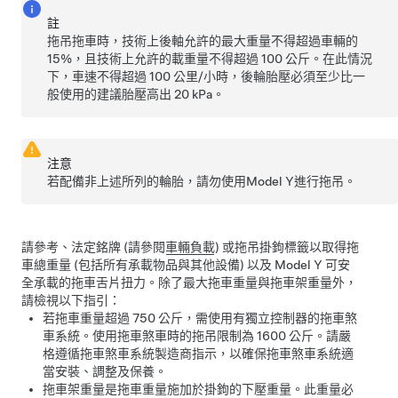
註
拖吊拖車時，技術上後軸允許的最大重量不得超過車輛的
15%，且技術上允許的載重量不得超過 100 公斤。在此情況
下，車速不得超過 100 公里/小時，後輪胎壓必須至少比一
般使用的建議胎壓高出 20 kPa。
注意
若配備非上述所列的輪胎，請勿使用
Model Y
進行拖吊。
請參考、法定銘牌 (請參閱
車輛負載
) 或拖吊掛鉤標籤以取得拖
車總重量 (包括所有承載物品與其他設備) 以及
Model Y
可安
全承載的拖車舌片扭力。除了最大拖車重量與拖車架重量外，
請檢視以下指引：
若拖車重量超過 750 公斤，需使用有獨立控制器的拖車煞
車系統。使用拖車煞車時的拖吊限制為 1600 公斤。請嚴
格遵循拖車煞車系統製造商指示，以確保拖車煞車系統適
當安裝、調整及保養。
拖車架重量是拖車重量施加於掛鉤的下壓重量。此重量必