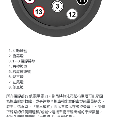
左轉燈號
後霧燈
1 - 8 接腳接地
右轉燈號
右尾燈燈號
煞車燈
左尾燈
倒車燈
所有接腳都有
低電壓
電力。拖吊時無法亮起拖車燈可能是因
為拖車線路故障，或是連接至拖車輸出端的車燈耗電量過大。
發生此情況時，「拖車模式」圖示會顯示在觸控螢幕上。請修
正線路的任何問題和/或減少連接至拖車輸出端的車燈數量，
然後先關閉再開啟「拖車模式」控制項目。