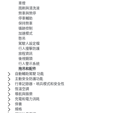
車燈
雨刷與清洗液
煞車與煞停
停車輔助
保持煞車
循跡控制
加速模式
懸吊
駕駛人設定檔
行人撞擊防護
旅程資訊
後視鏡頭
行人警示系統
拖吊和配件
自動輔助駕駛 功能
主動安全防護功能
行車記錄器、哨兵模式和安全性
恆溫空調
導航與娛樂
充電和電力消耗
保養
規格