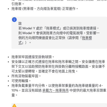
引拖車。
拖車燈 (煞車燈、方向燈及車寬燈) 正常運作。
註
若
Model Y
處於「拖車模式」或已偵測到拖車燈連接，
則
Model Y
會偵測拖車方向燈中的電氣故障，受影響一
側的方向燈閃爍速度會比正常快（請參閱「
拖車模
式
」）。
拖車架牢固連接至掛鉤球頭。
安全鍊以正確方式連接在拖車和拖吊車輛之間。安全鍊應在拖車
架下交叉以協助預防拖車架在與掛鉤分離時接觸路面。安全鍊不
可太緊以便轉彎，並確定不會在地面上拖曳。
所有貨物裝載牢固。
可使用輪擋。
拖車負載重量平均分佈，以使拖車架重量約為拖車總重量的 4-
10%，並且沒有超過
承載力 - 拖車拖吊
中提供的最大拖車舌頭重
量。