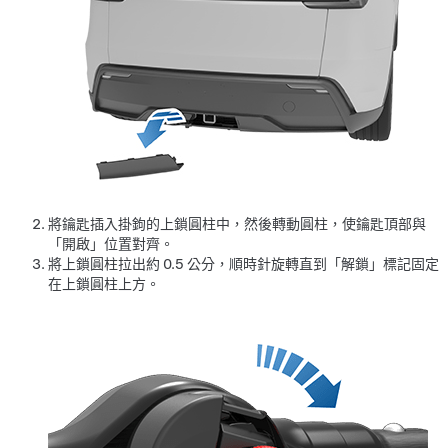
將鑰匙插入掛鉤的上鎖圓柱中，然後轉動圓柱，使鑰匙頂部與
「開啟」位置對齊。
將上鎖圓柱拉出約 0.5 公分，順時針旋轉直到「解鎖」標記固定
在上鎖圓柱上方。