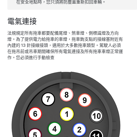
在安全地點時，您只須將防塵蓋重新扣回車輛。
電氣連接
法規規定所有拖車都要配備尾燈、煞車燈、側標識燈及方向
燈。為了提供電力給拖車的車燈，拖車鉤支點的接線塞附近有
內建的 13 針接線接頭，適用於大多數拖車類型。駕駛人必須
在拖吊前或吊車期間確保所有電氣連接及所有拖車車燈正常運
作。您必須進行手動檢查