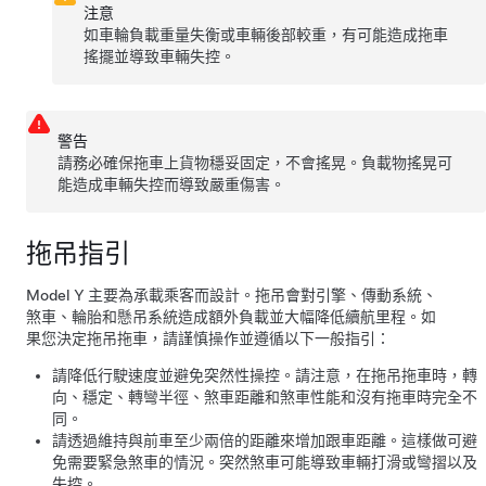
注意
如車輪負載重量失衡或車輛後部較重，有可能造成拖車
搖擺並導致車輛失控。
警告
請務必確保拖車上貨物穩妥固定，不會搖晃。負載物搖晃可
能造成車輛失控而導致嚴重傷害。
拖吊指引
Model Y
主要為承載乘客而設計。拖吊會對引擎、傳動系統、
煞車、輪胎和懸吊系統造成額外負載並大幅降低續航里程。如
果您決定拖吊拖車，請謹慎操作並遵循以下一般指引：
請降低行駛速度並避免突然性操控。請注意，在拖吊拖車時，轉
向、穩定、轉彎半徑、煞車距離和煞車性能和沒有拖車時完全不
同。
請透過維持與前車至少兩倍的距離來增加跟車距離。這樣做可避
免需要緊急煞車的情況。突然煞車可能導致車輛打滑或彎摺以及
失控。