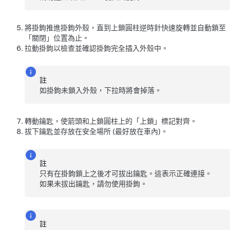
將掛鉤推進掛鉤外殼，直到上鎖圓柱逆時針快速旋轉並自動鎖至
「關閉」位置為止。
拉動掛鉤以檢查並確認掛鉤完全插入外殼中。
註
如掛鉤未鎖入外殼，下拉時將會掉落。
轉動鑰匙，使箭頭和上鎖圓柱上的「上鎖」標記對齊。
拔下鑰匙並存放在安全場所 (最好放在車內)。
註
只有在掛鉤鎖上之後才可拔出鑰匙。這表示正確連接。
如果未拔出鑰匙，請勿使用掛鉤。
註