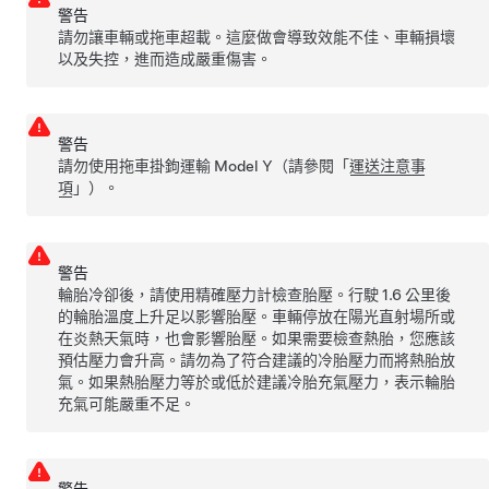
警告
請勿讓車輛或拖車超載。這麼做會導致效能不佳、車輛損壞
以及失控，進而造成嚴重傷害。
警告
請勿使用拖車掛鉤運輸
Model Y
（請參閱「
運送注意事
項
」）。
警告
輪胎冷卻後，請使用精確壓力計檢查胎壓。行駛
1.6 公里
後
的輪胎溫度上升足以影響胎壓。車輛停放在陽光直射場所或
在炎熱天氣時，也會影響胎壓。如果需要檢查熱胎，您應該
預估壓力會升高。請勿為了符合建議的冷胎壓力而將熱胎放
氣。如果熱胎壓力等於或低於建議冷胎充氣壓力，表示輪胎
充氣可能嚴重不足。