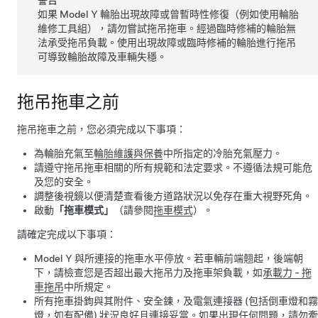
警告
如果
Model Y
輪胎出現故障或曾暫時性修復（例如使用輪胎
維修工具組），請勿嘗試拖吊拖車。經過臨時修補的輪胎無
法承受拖吊負載。使用出現故障或臨時修補的輪胎進行拖吊
可導致輪胎故障及車輛失穩。
拖吊拖車之前
拖吊拖車之前，您必須完成以下事項：
為輪胎充氣至
輪胎維護與保養
中所指定的冷胎充氣壓力。
請遵守拖吊拖車相關的所有規範和法定要求。不遵循法規可能危
及您的安全。
調整後視鏡以便清楚查看後方道路狀況以免存在重大視野死角。
啟動
「拖車模式」
（請參閱
拖車模式
）。
請確定完成以下事項：
Model Y
與所連接的拖車水平停放。若車輛前端翹起，後端朝
下，請檢查您是否超出最大拖吊力及拖車架負載，如
承載力 - 拖
車拖吊
中所規定。
所有拖車掛鉤與其附件、安全鍊，及電氣連接器 (包括倒車燈和霧
燈，如有配備) 狀況良好且連接妥當。如果出現任何問題，請勿牽