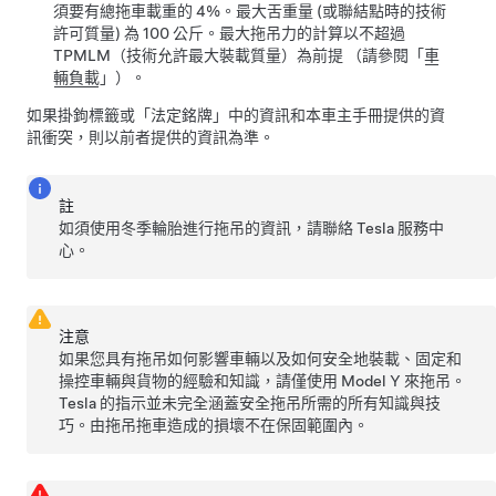
須要有總拖車載重的 4%。最大舌重量 (或聯結點時的技術
許可質量) 為 100 公斤。最大拖吊力的計算以不超過
TPMLM（技術允許最大裝載質量）為前提
（請參閱「
車
輛負載
」）。
如果掛鉤標籤或「法定銘牌」中的資訊和本車主手冊提供的資
訊衝突，則以前者提供的資訊為準。
註
如須使用冬季輪胎進行拖吊的資訊，請聯絡 Tesla 服務中
心。
注意
如果您具有拖吊如何影響車輛以及如何安全地裝載、固定和
操控車輛與貨物的經驗和知識，請僅使用
Model Y
來拖吊。
Tesla 的指示並未完全涵蓋安全拖吊所需的所有知識與技
巧。由拖吊拖車造成的損壞不在保固範圍內。