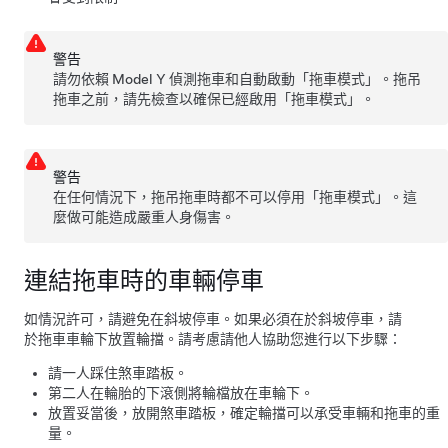
警告
請勿依賴
Model Y
偵測拖車和自動啟動「拖車模式」。拖吊
拖車之前，請先檢查以確保已經啟用「拖車模式」。
警告
在任何情況下，拖吊拖車時都不可以停用「拖車模式」。這
麼做可能造成嚴重人身傷害。
連結拖車時的車輛停車
如情況許可，請避免在斜坡停車。如果必須在於斜坡停車，請
於拖車車輪下放置輪擋。請考慮請他人協助您進行以下步驟：
請一人踩住煞車踏板。
第二人在輪胎的下滾側將輪檔放在車輪下。
放置妥當後，放開煞車踏板，確定輪擋可以承受車輛和拖車的重
量。