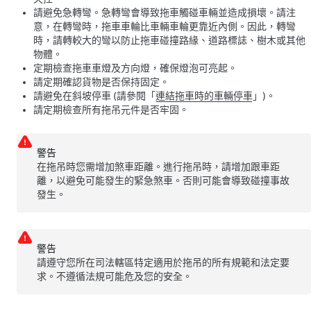
請避免急轉彎。急轉彎會導致拖車觸碰車輛並造成損壞。請注
意，在轉彎時，拖車車輪比車輛車輪更靠近內側。因此，轉彎
時，請轉較大的彎以防止拖車碰撞路緣、道路標誌、樹木或其他
物體。
定期檢查拖車車燈及方向燈，確保燈泡可亮起。
請定期確認貨物是否保持固定。
請避免在斜坡停車 (請參閱「
連結拖車時的車輛停車
」)。
請定期檢查所有拖吊元件是否牢固。
警告
在拖吊時您需增加煞車距離。進行拖吊時，請增加跟車距
離，以避免可能發生的緊急煞車。否則可能會導致碰撞事故
發生。
警告
請遵守您所在司法轄區特定適用於拖吊的所有規範和法定要
求。不遵循法規可能危及您的安全。