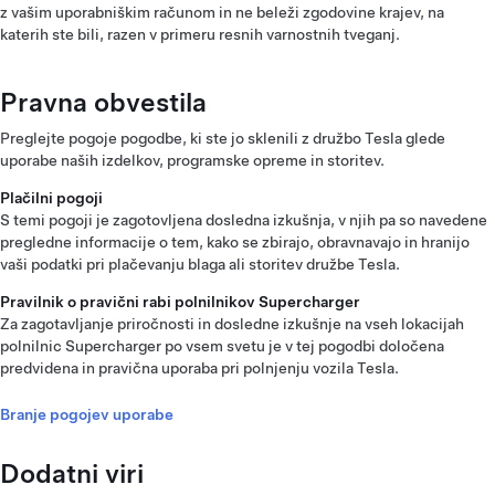
z vašim uporabniškim računom in ne beleži zgodovine krajev, na
katerih ste bili, razen v primeru resnih varnostnih tveganj.
Pravna obvestila
Preglejte pogoje pogodbe, ki ste jo sklenili z družbo Tesla glede
uporabe naših izdelkov, programske opreme in storitev.
Plačilni pogoji
S temi pogoji je zagotovljena dosledna izkušnja, v njih pa so navedene
pregledne informacije o tem, kako se zbirajo, obravnavajo in hranijo
vaši podatki pri plačevanju blaga ali storitev družbe Tesla.
Pravilnik o pravični rabi polnilnikov Supercharger
Za zagotavljanje priročnosti in dosledne izkušnje na vseh lokacijah
polnilnic Supercharger po vsem svetu je v tej pogodbi določena
predvidena in pravična uporaba pri polnjenju vozila Tesla.
Branje pogojev uporabe
Dodatni viri