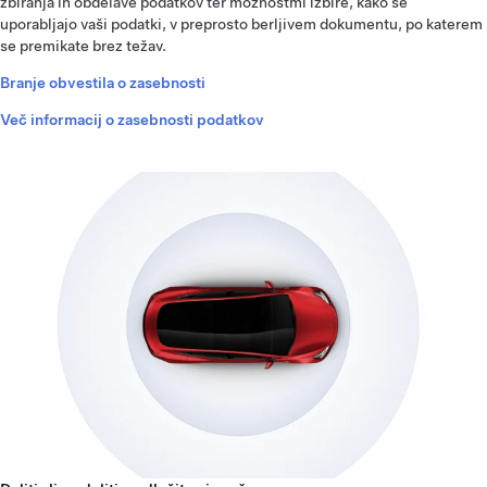
zbiranja in obdelave podatkov ter možnostmi izbire, kako se
uporabljajo vaši podatki, v preprosto berljivem dokumentu, po katerem
se premikate brez težav.
Branje obvestila o zasebnosti
Več informacij o zasebnosti podatkov