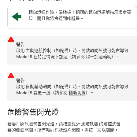
轉向燈運作時，儀錶板上相應的轉向燈訊號指示燈會亮
起，而且你將會聽到咔噠聲。
警告
啟用
主動巡航控制
（如配備）
時，開啟轉向訊號可能會導致
Model S
在特定情況下加速（請參閱
超車加速輔助
）。
警告
啟用
自動輔助轉向
（如配備）
時，開啟轉向訊號可能會導致
Model S
變更車道（請參閱
輔助切線
）。
危險警告閃光燈
若要打開危險警告閃光燈，請按最靠近
駕駛軚盤
的觸控式螢
幕的側面開關。所有轉向訊號燈均閃爍。再按一次以關閉。