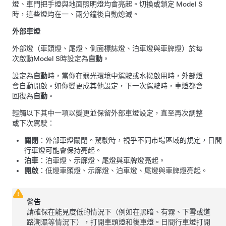
燈、
車門把手燈
與地面照明燈均會亮起。切換或鎖定
Model S
時，這些燈均在一、兩分鐘後自動熄滅。
外部車燈
外部燈（車頭燈、尾燈、側面標誌燈、泊車燈與車牌燈）於每
次啟動
Model S
時設定為
自動
。
設定為
自動
時，當你在弱光環境中駕駛或水撥啟用時，外部燈
會自動開啟。
如你變更成其他設定，下一次駕駛時，車燈都會
回復為
自動
。
輕觸以下其中一項以變更並保留外部車燈設定，直至再次調整
或下次駕駛：
關閉
：外部車燈關閉。駕駛時，視乎不同市場區域的規定，日間
行車燈可能會保持亮起。
泊車
：泊車燈、示廓燈、尾燈與車牌燈亮起。
開啟
：低燈車頭燈、示廓燈、泊車燈、尾燈與車牌燈亮起。
警告
請確保在能見度低的情況下（例如在黑暗、有霧、下雪或道
路潮濕等情況下），打開車頭燈和後車燈。日間行車燈打開