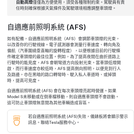
自動高燈
僅僅為方便使用，須受各種限制約束。駕駛員有責
任時刻確保根據天氣條件及駕駛環境相應調整車頭燈。
自適應前照明系統 (AFS)
如有配備，自適應前照明系統（AFS）會調節車頭燈的光束，
以改善你的行駛視線。電子感測器會測量行車速度、轉向角及
偏航（汽車圍繞垂直軸的旋轉程度），以便根據目前的行駛條
件確定車頭燈的最佳位置。例如，為了提高夜間在曲折道路上
行駛時的能見度，AFS 會朝彎道方向投射光束。當車頭低燈開
啟，而行車速度亦較低時，AFS 提高側向照明，以便見到行人
及路邊，亦在黑暗的路口轉彎時、駛入私人車道時、或掉頭
時，提高可見度。
自適應前照明系統 (AFS) 會在每次車頭燈亮起時營運。如果
Model S
未移動或在倒車檔移動，則自適應車頭燈不會啟動。
這可防止車頭燈無意間為其他車輛造成盲區。
若自適應前照明系統 (AFS)失效，儀錶板將會顯示警示
訊息。聯絡Tesla服務中心。