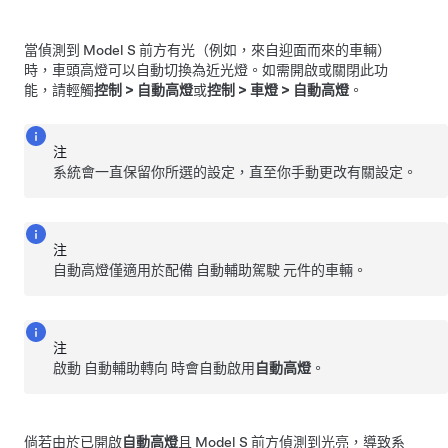
當偵測到
Model S
前方有光（例如，來自迎面而來的車輛）
時，車頭高燈可以自動切換為近光燈。如需開啟或關閉此功
能，請輕觸
控制
>
自動高燈
或
控制
>
車燈
>
自動高燈
。
注
系統會一直保留你所選的設定，直至你手動更改有關設定。
注
自動高燈僅適用於配備
自動輔助駕駛
元件的車輛。
注
啟動
自動輔助轉向
時會自動啟用
自動高燈
。
倘若由於已開啟
自動高燈
且
Model S
前方偵測到光亮，導致系