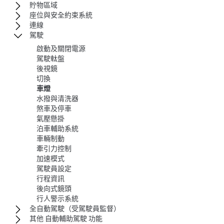
貯物區域
座位與安全約束系統
連線
駕駛
啟動及關閉電源
駕駛軚盤
後視鏡
切換
車燈
水撥與清洗器
煞車及停車
氣壓懸掛
泊車輔助系統
車輛制動
牽引力控制
加速模式
駕駛員設定
行程資訊
後向式鏡頭
行人警示系統
全自動駕駛（受駕駛員監督）
其他 自動輔助駕駛 功能