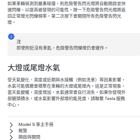
如果車輛偵測到嚴重碰撞，則危險警告閃光燈將自動開啟並快
速閃爍，以提高被發現的可能性。按一下危險警告閃光燈將返
回正常燈光閃爍頻率。第二次按下會關閉所有危險警告閃光
燈。
注
即使附近沒有車匙，危險警告閃爍燈仍會運作。
大燈或尾燈水氣
受天氣變化、濕度或近期與水接觸（例如洗車）等因素影響，
水氣可能偶爾會積聚在車輛的大燈或尾燈內。這是正常現象，
當天氣變暖，濕度增加，水氣通常會自行消失。如果你發現外
部鏡頭積水，或水氣影響外部燈的能見度，請聯繫 Tesla 服務
中心。
Model S 車主手冊
概覽
開啟與關閉