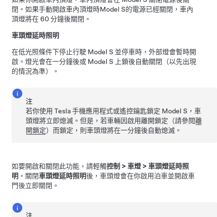
閉。如果手動開啟車內頂燈時
Model S
的電源已經關閉，車內
頂燈將在 60 分鐘後關閉。
車頭燈延時照明
在低光照條件下停止行駛
Model S
並停車時，外部燈會暫時開
啟。燈光會在一分鐘後或
Model S
上鎖後自動關閉（以先出現
的情況為準）。
注
若你使用 Tesla 手機應用程式
或遙控鑰匙
鎖定
Model S
，車
頭燈將立即熄滅。但是，若車輛因啟用離開鎖定（請參閱
離
開鎖定
）而鎖定，則車頭燈將在一分鐘後自動熄滅。
如要開啟和關閉此功能，請
輕觸
控制
>
車燈
>
車頭燈延時照
明
。關閉
車頭燈延時照明
後，車頭燈會在你啟用泊車並開啟車
門後立即關閉。
注