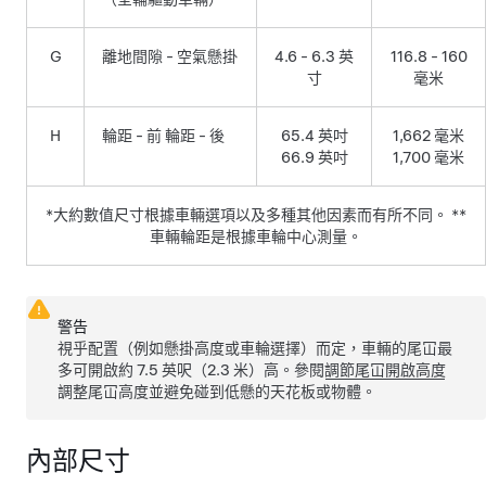
G
離地間隙 - 空氣懸掛
4.6 - 6.3 英
116.8 - 160
寸
毫米
H
輪距 - 前 輪距 - 後
65.4 英吋
1,662 毫米
66.9 英吋
1,700 毫米
*大約數值尺寸根據車輛選項以及多種其他因素而有所不同。 **
車輛輪距是根據車輪中心測量。
警告
視乎配置（例如懸掛高度或車輪選擇）而定，車輛的尾冚最
多可開啟約
7.5 英呎（2.3 米）
高。參閱
調節尾冚開啟高度
調整尾冚高度並避免碰到低懸的天花板或物體。
內部尺寸