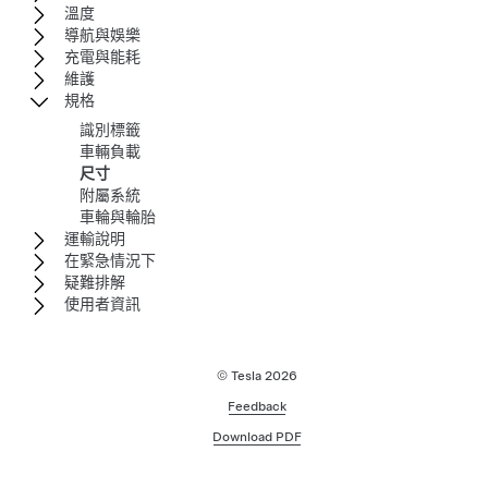
溫度
導航與娛樂
充電與能耗
維護
規格
識別標籤
車輛負載
尺寸
附屬系統
車輪與輪胎
運輸說明
在緊急情況下
疑難排解
使用者資訊
© Tesla
2026
Feedback
Download PDF