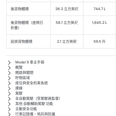
後貨物體積
26.3 立方英尺
744.7 L
後貨物體積（座椅已
58.1 立方英尺
1,645.2 L
折疊）
前排貨物體積
2.1 立方英呎
59.5 升
Model S 車主手冊
概覽
開啟與關閉
貯物區域
座位與安全約束系統
連線
駕駛
全自動駕駛（受駕駛員監督）
其他 自動輔助駕駛 功能
主動安全功能
行車記錄儀、哨兵與防護