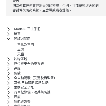
警告
切勿運載任何會伸出天窗的物體。否則，可能會損壞天窗的
密封件與防夾系統，且會導致乘客受傷。
Model S 車主手冊
概覽
開啟與關閉
車匙及車門
車窗
天窗
貯物區域
座位與安全約束系統
連線
駕駛
全自動駕駛（受駕駛員監督）
其他 自動輔助駕駛 功能
主動安全功能
行車記錄儀、哨兵與防護
溫度
導航與娛樂