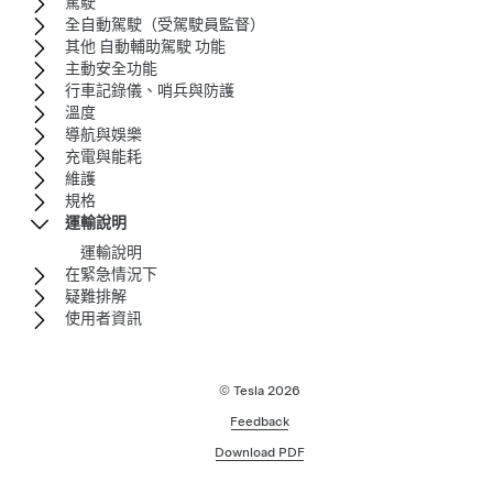
駕駛
全自動駕駛（受駕駛員監督）
其他 自動輔助駕駛 功能
主動安全功能
行車記錄儀、哨兵與防護
溫度
導航與娛樂
充電與能耗
維護
規格
運輸說明
運輸說明
在緊急情況下
疑難排解
使用者資訊
© Tesla
2026
Feedback
Download PDF