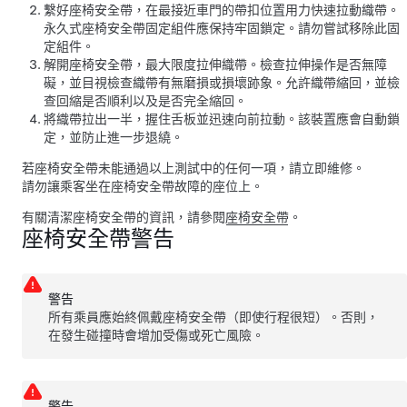
繫好座椅安全帶，在最接近車門的帶扣位置用力快速拉動織帶。
永久式座椅安全帶固定組件應保持牢固鎖定。請勿嘗試移除此固
定組件。
解開座椅安全帶，最大限度拉伸織帶。檢查拉伸操作是否無障
礙，並目視檢查織帶有無磨損或損壞跡象。允許織帶縮回，並檢
查回縮是否順利以及是否完全縮回。
將織帶拉出一半，握住舌板並迅速向前拉動。該裝置應會自動鎖
定，並防止進一步退繞。
若座椅安全帶未能通過以上測試中的任何一項，請立即維修。
請勿讓乘客坐在座椅安全帶故障的座位上。
有關清潔座椅安全帶的資訊，請參閱
座椅安全帶
。
座椅安全帶警告
警告
所有乘員應始終佩戴座椅安全帶（即使行程很短）。否則，
在發生碰撞時會增加受傷或死亡風險。
警告