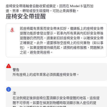
座椅安全帶捲軸會自動收緊或鎖定，因而在
Model S
猛烈加
速、煞車、轉彎或發生碰撞時，可防止乘員移動。
座椅安全帶提醒
若座椅載有乘客而安全帶未扣好，
儀錶板上的
座椅安全帶
提醒功能即會發出警示。若車內所有乘員均扣好安全帶後
提醒器仍然閃亮，請重新扣好座椅安全帶，以確保安全帶
正確鎖定。此外，還要移除空座椅上的任何重物（如公事
包）。如果提醒燈持續亮起，請預約維修服務，問題解決
之前，避免使用座椅。
警告
所有座椅上的成年乘客必須佩戴座椅安全帶。
注
在法例規定後排座椅位置須顯示安全帶提醒的地區，這些提
醒不可停用。如要在偵測到物體時取消顯示無人座位的提