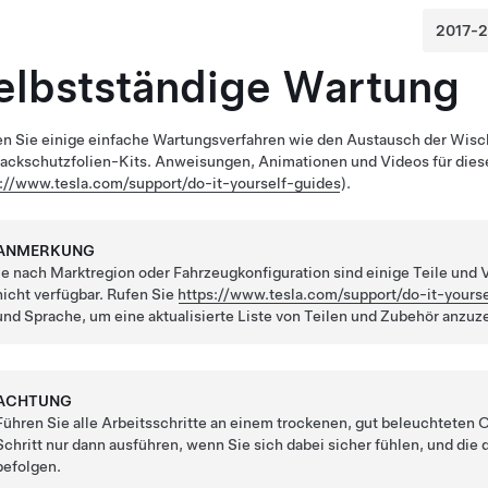
elbstständige Wartung
n Sie einige einfache Wartungsverfahren
wie den Austausch der Wisch
ackschutzfolien-Kits
. Anweisungen, Animationen und Videos für diese
s://www.tesla.com/support/do-it-yourself-guides
).
ANMERKUNG
Je nach Marktregion oder Fahrzeugkonfiguration sind einige Teile und 
nicht verfügbar. Rufen Sie
https://www.tesla.com/support/do-it-yours
und Sprache, um eine aktualisierte Liste von Teilen und Zubehör anzuzei
ACHTUNG
Führen Sie alle Arbeitsschritte an einem trockenen, gut beleuchteten Or
Schritt nur dann ausführen, wenn Sie sich dabei sicher fühlen, und
befolgen.