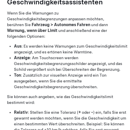
Geschwindigkeitsassistenten
Wenn Sie die Warnungen zu
Geschwindigkeitsbegrenzungen anpassen möchten,
berühren Sie
Fahrzeug
>
Autonomes Fahren
und dann
Warnung, wenn über Limit
und anschließend eine der
folgenden Optionen:
Aus
: Es werden keine Warnungen zum Geschwindigkeitslimit
angezeigt, und es ertönen keine Warntöne.
Anzeige
:
Am Touchscreen
werden
Geschwindigkeitsbegrenzungsschilder angezeigt, und das
Schild vergrößert sich bei Überschreiten der Begrenzung.
Ton
: Zusätzlich zur visuellen Anzeige wird ein Ton
ausgegeben, wenn Sie die ermittelte
Geschwindigkeitsbegrenzung überschreiten.
Sie können auch angeben, wie das Geschwindigkeitslimit
bestimmt wird:
Relativ
: Stellen Sie eine Toleranz (
+
oder
-
) ein, falls Sie erst
gewarnt werden möchten, wenn Sie die Geschwindigkeit um
einen bestimmten Wert überschreiten. Beispiel: Sie können
die Toleranz auf +
10 km/h
erhöhen, falls Sie erst gewarnt