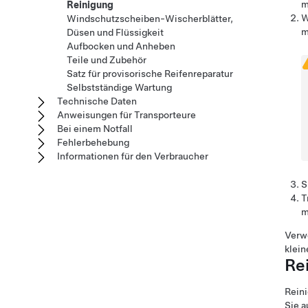
m
Reinigung
W
Windschutzscheiben-Wischerblätter,
m
Düsen und Flüssigkeit
Aufbocken und Anheben
Teile und Zubehör
Satz für provisorische Reifenreparatur
Selbstständige Wartung
Technische Daten
Anweisungen für Transporteure
Bei einem Notfall
Fehlerbehebung
Informationen für den Verbraucher
S
T
m
Verwe
klein
Re
Reini
Sie a