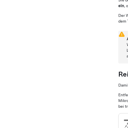
Sie d
ein
, 
Der 
dem 
Re
Damit
Entfe
Mikro
bei t