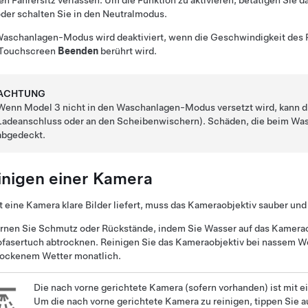
en Fahrersitz verlassen. Um die Funktion zu aktivieren, betätigen Sie
oder schalten Sie in den Neutralmodus.
Waschanlagen-Modus wird deaktiviert, wenn die Geschwindigkeit des
Touchscreen
Beenden
berührt wird.
ACHTUNG
Wenn
Model 3
nicht in den Waschanlagen-Modus versetzt wird, kann 
Ladeanschluss oder an den Scheibenwischern). Schäden, die beim Wasc
abgedeckt.
inigen einer Kamera
 eine Kamera klare Bilder liefert, muss das Kameraobjektiv sauber und 
rnen Sie Schmutz oder Rückstände, indem Sie Wasser auf das Kamerao
fasertuch abtrocknen. Reinigen Sie das Kameraobjektiv bei nassem W
rockenem Wetter monatlich.
Die nach vorne gerichtete Kamera
(sofern vorhanden)
ist mit e
Um die nach vorne gerichtete Kamera zu reinigen, tippen Sie 