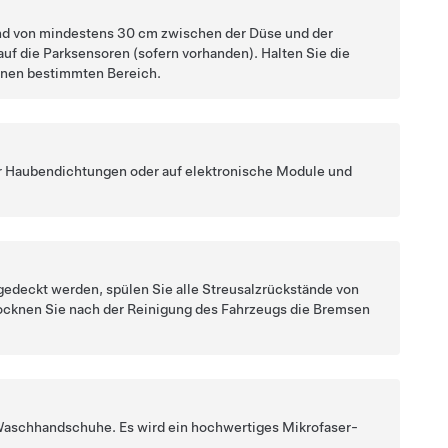
and von mindestens
30 cm
zwischen der Düse und der
 auf die Parksensoren
(sofern vorhanden)
.
Halten Sie die
einen bestimmten Bereich.
der Haubendichtungen oder auf elektronische Module und
gedeckt werden, spülen Sie alle Streusalzrückstände von
ocknen Sie nach der Reinigung des Fahrzeugs die Bremsen
 Waschhandschuhe. Es wird ein hochwertiges Mikrofaser-