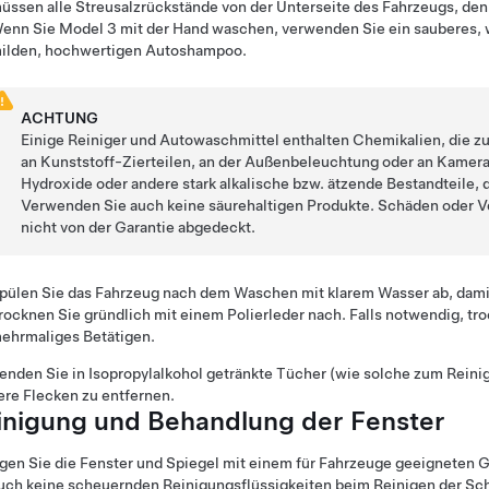
üssen alle Streusalzrückstände von der Unterseite des Fahrzeugs, de
enn Sie
Model 3
mit der Hand waschen, verwenden Sie ein sauberes, 
ilden, hochwertigen Autoshampoo
.
ACHTUNG
Einige Reiniger und Autowaschmittel enthalten Chemikalien, die 
an Kunststoff-Zierteilen, an der Außenbeleuchtung oder an Kamera
Hydroxide oder andere stark alkalische bzw. ätzende Bestandteile,
Verwenden Sie auch keine säurehaltigen Produkte. Schäden oder 
nicht von der Garantie abgedeckt.
pülen Sie das Fahrzeug nach dem Waschen mit klarem Wasser ab, damit 
rocknen Sie gründlich mit einem Polierleder nach. Falls notwendig, tr
ehrmaliges Betätigen.
nden Sie in Isopropylalkohol getränkte Tücher (wie solche zum Reini
ere Flecken zu entfernen.
inigung und Behandlung der Fenster
gen Sie die Fenster und Spiegel mit einem für Fahrzeuge geeigneten G
uch keine scheuernden Reinigungsflüssigkeiten beim Reinigen der Sch