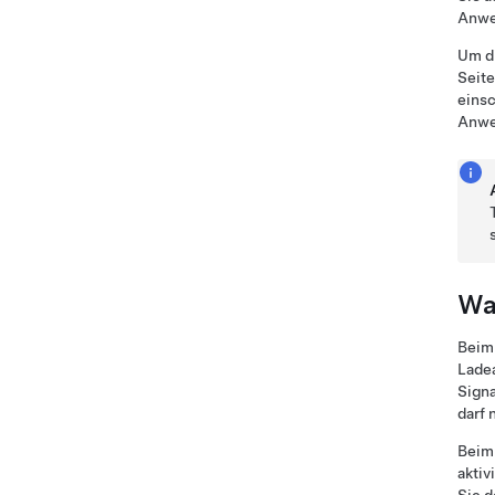
Anwe
Um di
Seite
einsc
Anwe
Wa
Beim
Lade
Signa
darf 
Beim 
aktiv