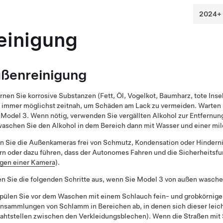
einigung
ßenreinigung
rnen Sie korrosive Substanzen (Fett, Öl, Vogelkot, Baumharz, tote Inse
) immer möglichst zeitnah, um Schäden
am Lack
zu vermeiden. Warten 
s
Model 3
. Wenn nötig, verwenden Sie vergällten Alkohol zur Entfernun
aschen Sie den Alkohol in dem Bereich dann mit Wasser und einer mil
n Sie die Außenkameras frei von Schmutz, Kondensation oder Hindern
rn oder dazu führen, dass der
Autonomes Fahren
und die Sicherheitsfu
igen einer Kamera
).
n Sie die folgenden Schritte aus, wenn Sie
Model 3
von außen wasche
pülen Sie vor dem Waschen mit einem Schlauch fein- und grobkörnige
nsammlungen von Schlamm in Bereichen ab, in denen sich dieser leic
ahtstellen zwischen den Verkleidungsblechen). Wenn die Straßen mit 