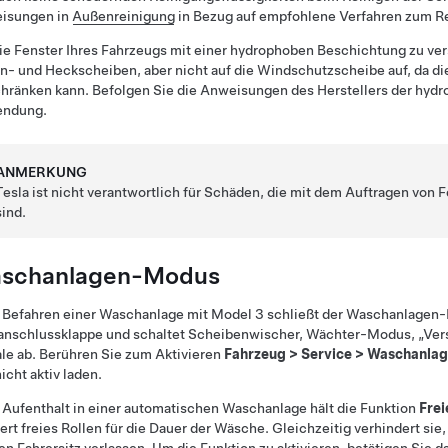
isungen in
Außenreinigung
in Bezug auf empfohlene Verfahren zum Re
e Fenster Ihres Fahrzeugs mit einer hydrophoben Beschichtung zu vers
n- und Heckscheiben, aber nicht auf die Windschutzscheibe auf, da di
hränken kann. Befolgen Sie die Anweisungen des Herstellers der hydr
ndung.
ANMERKUNG
Tesla ist nicht verantwortlich für Schäden, die mit dem Auftragen von
sind.
schanlagen-Modus
 Befahren einer Waschanlage mit
Model 3
schließt der Waschanlagen-M
anschlussklappe und schaltet Scheibenwischer, Wächter-Modus, „Vers
le ab. Berühren Sie zum Aktivieren
Fahrzeug
>
Service
>
Waschanla
nicht aktiv laden.
Aufenthalt in einer automatischen Waschanlage hält die Funktion
Frei
iert freies Rollen für die Dauer der Wäsche. Gleichzeitig verhindert sie