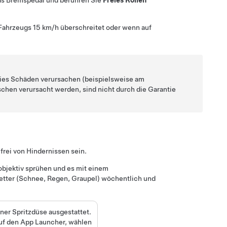
 das Bremspedal und berühren Sie
Freies Rollen
 Fahrzeugs
15 km/h
überschreitet oder wenn auf
dies Schäden verursachen (beispielsweise am
hen verursacht werden, sind nicht durch die Garantie
frei von Hindernissen sein.
bjektiv sprühen und es mit einem
etter (Schnee, Regen, Graupel) wöchentlich und
iner Spritzdüse ausgestattet.
auf den App Launcher, wählen