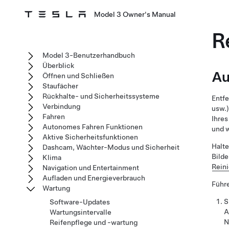
Model 3 Owner's Manual
R
Model 3-Benutzerhandbuch
Überblick
Au
Öffnen und Schließen
Staufächer
Rückhalte- und Sicherheitssysteme
Entfe
Verbindung
usw.
Fahren
Ihre
Autonomes Fahren Funktionen
und w
Aktive Sicherheitsfunktionen
Halte
Dashcam, Wächter-Modus und Sicherheit
Bilde
Klima
Rein
Navigation und Entertainment
Aufladen und Energieverbrauch
Führe
Wartung
S
Software-Updates
A
Wartungsintervalle
N
Reifenpflege und -wartung