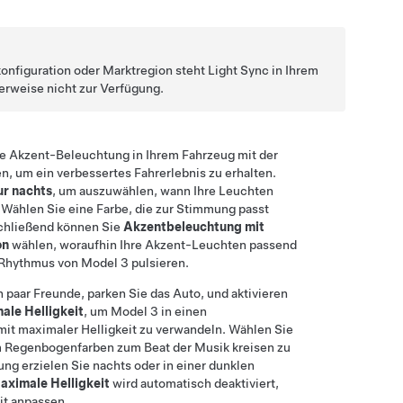
onfiguration oder Marktregion steht Light Sync in Ihrem
rweise nicht zur Verfügung.
ie Akzent-Beleuchtung in Ihrem Fahrzeug mit der
en, um ein verbessertes Fahrerlebnis zu erhalten.
r nachts
, um auszuwählen, wann Ihre Leuchten
 Wählen Sie eine Farbe, die zur Stimmung passt
schließend können Sie
Akzentbeleuchtung mit
on
wählen, woraufhin Ihre Akzent-Leuchten passend
 Rhythmus von
Model 3
pulsieren.
 paar Freunde, parken Sie das Auto, und aktivieren
ale Helligkeit
, um
Model 3
in einen
mit maximaler Helligkeit zu verwandeln. Wählen Sie
 Regenbogenfarben zum Beat der Musik kreisen zu
ung erzielen Sie nachts oder in einer dunklen
aximale Helligkeit
wird automatisch deaktiviert,
eit anpassen.