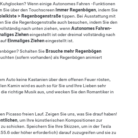
e Kuhglocken? Wenn einige
Autonomes Fahren
-Funktionen
eren Sie über den Touchscreen
Immer Regenbögen
, indem Sie
pielkiste
>
Regenbogenstraße
tippen.
Bei Ausstattung mit
n Sie die Regenbogenstraße auch besuchen, indem Sie den
vollständig nach unten
ziehen, wenn
Autonomes Fahren-
aliges Ziehen
eingestellt ist oder dreimal vollständig nach
 auf
Einmaliges Ziehen
eingestellt ist
.
enbögen? Schalten Sie
Brauche mehr Regenbögen
leuchten (sofern vorhanden) als Regenbögen animiert
rem Auto keine Kastanien über dem offenen Feuer rösten,
llen Kamin wird es auch so für Sie und Ihre Lieben sehr
die richtige Musik aus, und wecken Sie den Romantiker in
en Picasso freien Lauf. Zeigen Sie uns, was Sie drauf haben!
ntlichen
, um Ihre künstlerischen Kompositionen zur
zu schicken. Speichern Sie Ihre Skizzen, um in der Tesla
55.6 oder höher erforderlich) darauf zuzugreifen und sie zu