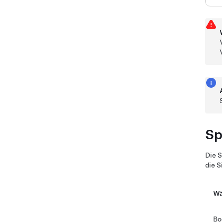
Sp
Die S
die S
Wä
Bo