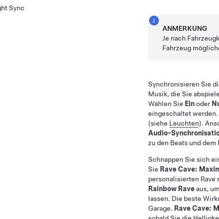
ght Sync
ANMERKUNG
Je nach Fahrzeugk
Fahrzeug mögliche
Synchronisieren Sie d
Musik, die Sie abspiel
Wählen Sie
Ein
oder
Nu
eingeschaltet werden.
(siehe
Leuchten
). An
Audio-Synchronisati
zu den Beats und dem
Schnappen Sie sich ein
Sie
Rave Cave: Maxim
personalisierten Rave 
Rainbow Rave
aus, um
lassen. Die beste Wirk
Garage.
Rave Cave: M
sobald Sie die Helligk