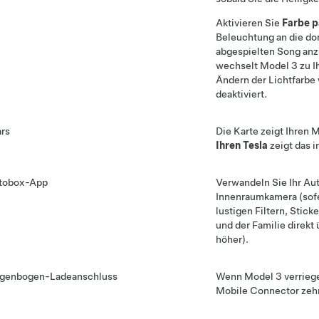
Aktivieren Sie
Farbe 
Beleuchtung an die do
abgespielten Song anz
wechselt
Model 3
zu I
Ändern der Lichtfarbe
deaktiviert.
rs
Die Karte zeigt Ihren
M
Ihren Tesla
zeigt das 
tobox-App
Verwandeln Sie Ihr Aut
Innenraumkamera (sof
lustigen Filtern, Stick
und der Familie direkt
höher).
genbogen-Ladeanschluss
Wenn
Model 3
verriege
Mobile Connector zehn 