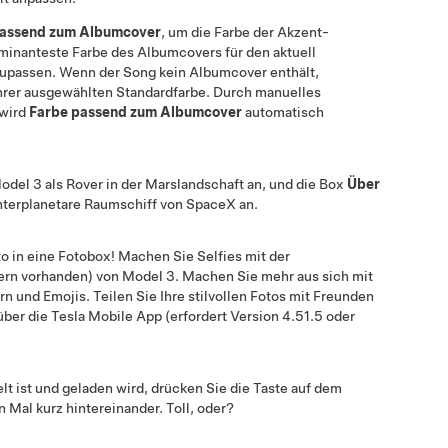
passend zum Albumcover
, um die Farbe der Akzent-
minanteste Farbe des Albumcovers für den aktuell
upassen. Wenn der Song kein Albumcover enthält,
hrer ausgewählten Standardfarbe. Durch manuelles
 wird
Farbe passend zum Albumcover
automatisch
odel 3
als Rover in der Marslandschaft an, und die Box
Über
interplanetare Raumschiff von SpaceX an.
o in eine Fotobox! Machen Sie Selfies mit der
ern vorhanden) von
Model 3
. Machen Sie mehr aus sich mit
ern und Emojis. Teilen Sie Ihre stilvollen Fotos mit Freunden
 über die Tesla Mobile App (erfordert Version 4.51.5 oder
lt ist und geladen wird, drücken Sie die Taste auf dem
Mal kurz hintereinander. Toll, oder?