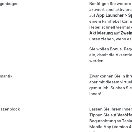
genbogen
Benötigen Sie weiter
aktiviert sind, aktivi
auf
App Launcher
>
S
einem
Fahrhebel
könne
Hebel schnell
viermal 
Aktivierung
auf
Zweim
unten ziehen, wenn es
Sie wollen Bonus-Reg
ein, damit die Akzent
werden!
mantik
Zwar können Sie in Ih
aber mit diesem virtue
gemütlich. Suchen Sie 
Ihnen!
izzenblock
Lassen Sie Ihrem inner
Tippen Sie auf
Veröffe
Begutachtung an Tesla 
Mobile App (Version 4.