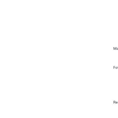
Ma
Fo
Re