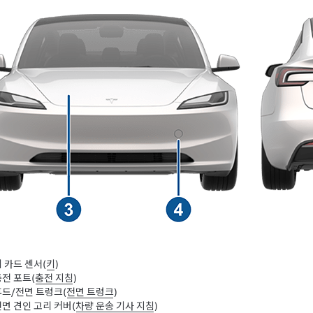
 카드 센서(
키
)
전 포트(
충전 지침
)
후드/전면 트렁크(
전면 트렁크
)
면 견인 고리 커버(
차량 운송 기사 지침
)