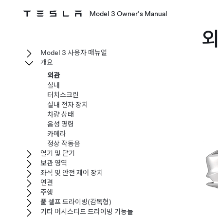
Model 3 Owner's Manual
Model 3 사용자 매뉴얼
개요
외관
실내
터치스크린
실내 전자 장치
차량 상태
음성 명령
카메라
정상 작동음
열기 및 닫기
보관 영역
좌석 및 안전 제어 장치
연결
주행
풀 셀프 드라이빙(감독형)
기타 어시스티드 드라이빙 기능들