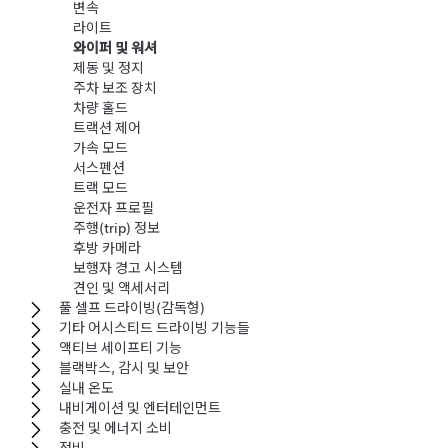
변속
라이트
와이퍼 및 워셔
제동 및 정지
주차 보조 장치
차량 홀드
트랙션 제어
가속 모드
서스펜션
트랙 모드
운전자 프로필
주행(trip) 정보
후방 카메라
보행자 경고 시스템
견인 및 액세서리
풀 셀프 드라이빙(감독형)
기타 어시스티드 드라이빙 기능들
액티브 세이프티 기능
블랙박스, 감시 및 보안
실내 온도
내비게이션 및 엔터테인먼트
충전 및 에너지 소비