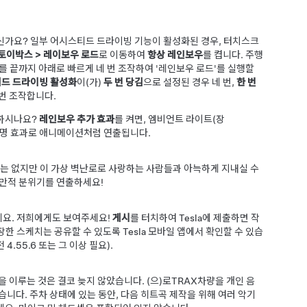
신가요? 일부
어시스티드 드라이빙
기능이 활성화된 경우, 터치스크
토이박스
>
레이보우 로드
로 이동하여
항상 레인보우
를 켭니다.
주행
버를
끝까지 아래로
빠르게 네 번 조작하여 '레인보우 로드'를 실행할
드 드라이빙 활성화
이(가)
두 번 당김
으로 설정된 경우 네 번,
한 번
 번 조작합니다.
원하시나요?
레인보우 추가 효과
를 켜면, 엠비언트 라이트(장
조명 효과로 애니메이션처럼 연출됩니다.
수는 없지만 이 가상 벽난로로 사랑하는 사람들과 아늑하게 지내실 수
낭만적 분위기를 연출하세요!
요. 저희에게도 보여주세요!
게시
를 터치하여 Tesla에 제출하면 작
한 스케치는 공유할 수 있도록 Tesla 모바일 앱에서 확인할 수 있습
 4.55.6 또는 그 이상 필요).
을 이루는 것은 결코 늦지 않았습니다. (으)로
TRAX
차량을 개인 음
습니다. 주차 상태에 있는 동안, 다음 히트곡 제작을 위해 여러 악기