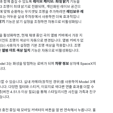
과 함께 즐길 수 있도록
레이브 케이브: 최대 밝기
기능을
 3
조명이 최대 밝기로 전환되며, 개인화된 레이브 공간으
트에 맞춰 순환하는 무지갯빛 조명을 추가하려면
레인보우 레
 또는 어두운 실내 주차장에서 사용하면 더욱 효과적입니
밝기
기능은 밝기 설정을 조정하면 자동으로 비활성화됩니
 활성화하면, 현재 재생 중인 곡의 앨범 커버에서 가장 지
비언트 조명의 색상이 자동으로 변경됩니다. 앨범 커버가 없
(는) 사용자가 설정한 기본 조명 색상을 적용합니다. 조명
면
앨범 아트 색상 일치
기능은 자동으로 비활성화됩니다.
del 3
는 화성을 탐험하는 로버가 되며
차량 정보
상자에 SpaceX의
니다.
할 수 있습니다. 실내 카메라(장착된 경우)를 사용하여
Model 3
에
습니다. 다양한 필터와 스티커, 이모지로 색다른 연출 효과를 더할 수
 앱(버전 4.51.5 이상 필요)을 통해 스타일리시한 사진을 가족과 친구
습니다.
 충전 중일 때 모바일 커넥터의 버튼을 열 번 연속해서 누릅니다. 훌