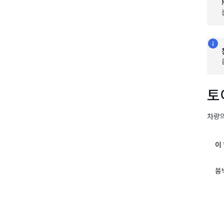
토
차량의
이 
붐