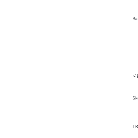
Ra
로
Sk
T