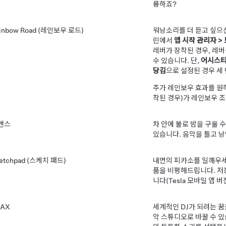
륭하죠?
inbow Road (레인보우 로드)
워낭소리를 더 듣고 싶으
린에서
앱 시작 관리자
>
레버가 장착된 경우, 레
수 있습니다. 단,
어시스티
당김
으로 설정된 경우 세
추가 레인보우 효과를 
착된 경우)가 레인보우 
맨스
차 안에 불로 밤을 구울 
있습니다. 음악을 틀고 
etchpad (스케치 패드)
내면의 피카소를 일깨우세
품을 비평해드립니다. 저장
니다(Tesla 모바일 앱 버전
RAX
세계적인 DJ가 되려는 꿈
악 스튜디오로 바꿀 수 있