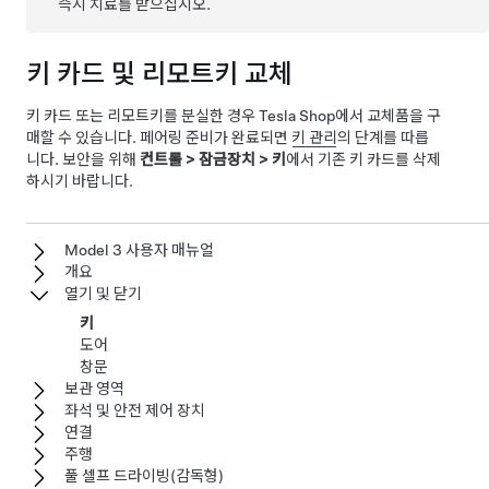
즉시 치료를 받으십시오.
키 카드 및 리모트키 교체
키 카드 또는 리모트키를 분실한 경우
Tesla Shop에서 교체품을 구
매할 수 있습니다
. 페어링 준비가 완료되면
키 관리
의 단계를 따릅
니다. 보안을 위해
컨트롤
>
잠금장치
>
키
에서 기존 키 카드를 삭제
하시기 바랍니다.
Model 3 사용자 매뉴얼
개요
열기 및 닫기
키
도어
창문
보관 영역
좌석 및 안전 제어 장치
연결
주행
풀 셀프 드라이빙(감독형)