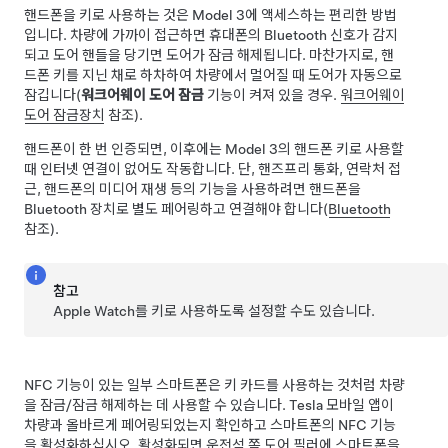
핸드폰을 키로 사용하는 것은
Model 3
에 액세스하는 편리한 방법
입니다. 차량에 가까이 접근하면 휴대폰의 Bluetooth 신호가 감지
되고
도어 핸들을 당기면
도어가 잠금 해제됩니다. 마찬가지로, 핸
드폰 키를 지닌 채로 하차하여 차량에서 멀어질 때 도어가 자동으로
잠깁니다(
워크어웨이 도어 잠금
기능이 켜져 있을 경우.
워크어웨이
도어 잠금장치
참조).
핸드폰이 한 번 인증되면, 이후에는
Model 3
의 핸드폰 키로 사용할
때 인터넷 연결이 없어도 작동합니다. 단, 핸즈프리 통화, 연락처 접
근, 핸드폰의 미디어 재생 등의 기능을 사용하려면 핸드폰을
Bluetooth 장치로 별도 페어링하고 연결해야 합니다(
Bluetooth
참조).
참고
Apple Watch를 키로 사용하도록 설정할 수도 있습니다.
NFC 기능이 있는 일부 스마트폰은 키 카드를 사용하는 것처럼 차량
을 잠금/잠금 해제하는 데 사용할 수 있습니다. Tesla 모바일 앱이
차량과 올바르게 페어링되었는지 확인하고 스마트폰의 NFC 기능
을 활성화하십시오. 활성화되면 운전석 쪽 도어 필러에 스마트폰을