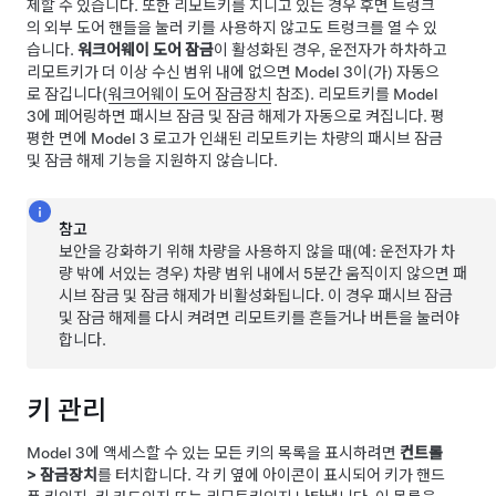
제할 수 있습니다. 또한 리모트키를 지니고 있는 경우
후면 트렁크
의 외부 도어 핸들을 눌러 키를 사용하지 않고도 트렁크를 열 수 있
습니다.
워크어웨이 도어 잠금
이 활성화된 경우, 운전자가 하차하고
리모트키가 더 이상 수신 범위 내에 없으면
Model 3
이(가) 자동으
로 잠깁니다(
워크어웨이 도어 잠금장치
참조). 리모트키를
Model
3
에 페어링하면 패시브 잠금 및 잠금 해제가 자동으로 켜집니다.
평
평한 면에 Model 3 로고가 인쇄된 리모트키는 차량의 패시브 잠금
및 잠금 해제 기능을 지원하지 않습니다.
참고
보안을 강화하기 위해 차량을 사용하지 않을 때(예: 운전자가 차
량 밖에 서있는 경우) 차량 범위 내에서 5분간 움직이지 않으면 패
시브 잠금 및 잠금 해제가 비활성화됩니다. 이 경우 패시브 잠금
및 잠금 해제를 다시 켜려면 리모트키를 흔들거나 버튼을 눌러야
합니다.
키 관리
Model 3
에 액세스할 수 있는 모든 키의 목록을 표시하려면
컨트롤
>
잠금장치
를 터치합니다. 각 키 옆에 아이콘이 표시되어 키가 핸드