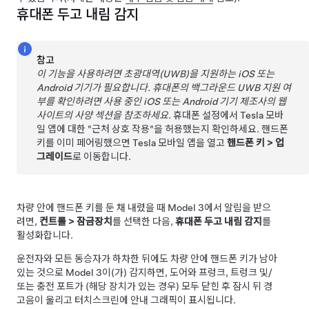
휴대폰 두고 내림 감지
참고
이 기능을 사용하려면 초광대역(UWB)을 지원하는 iOS 또는
Android 기기가 필요합니다. 휴대폰의 백그라운드 UWB 지원 여
부를 확인하려면 사용 중인 iOS 또는 Android 기기 제조사의 웹
사이트의 사양 섹션을 참조하세요.
휴대폰 설정에서 Tesla 모바
일 앱에 대한 "근처 상호 작용"을 허용했는지 확인하세요. 핸드폰
키를 이미 페어링했으면 Tesla 모바일 앱을 열고
핸드폰 키
>
업
그레이드
로 이동합니다.
차량 안에 핸드폰 키를 둔 채 내렸을 때
Model 3
에서 알림을 받으
려면,
컨트롤
>
잠금장치
를 선택한 다음,
휴대폰 두고 내림 감지
를
활성화합니다.
운전자와 모든 동승자가 하차한 뒤에도 차량 안에 핸드폰 키가 남아
있는 것으로
Model 3
이(가) 감지하면, 도어와 프렁크, 트렁크 및/
또는 충전 포트가 (해당 장치가 있는 경우) 모두 닫힌 후 잠시 뒤 경
고음이 울리고 터치스크린에 안내 그래픽이 표시됩니다.