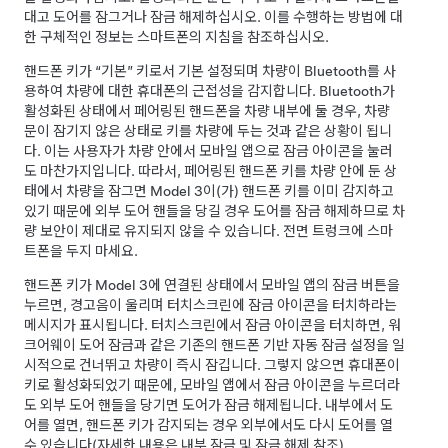
대고 도어를 잠그거나 잠금 해제하십시오. 이를 수행하는 방법에 대
한 구체적인 정보는 스마트폰의 지침을 참조하십시오.
핸드폰 키가 “기본” 키로서 기본 설정되며 차량이 Bluetooth를 사
용하여 차량에 대한 휴대폰의 근접성을 감지합니다. Bluetooth가
활성화된 상태에서 페어링된 핸드폰을 차량 내부에 둘 경우, 차량
문이 잠기지 않은 상태로 키를 차량에 두는 것과 같은 상황이 됩니
다. 이는 사용자가 차량 안에서 모바일 앱으로 잠금 아이콘을 눌러
도 마찬가지입니다. 따라서, 페어링된 핸드폰 키를 차량 안에 둔 상
태에서 차량을 잠그면
Model 3
이(가) 핸드폰 키를 이미 감지하고
있기 때문에 외부 도어 핸들을 당길 경우 도어를 잠금 해제하므로 차
량 보안이 제대로 유지되지 않을 수 있습니다. 전면 트렁크에 스마
트폰을 두지 마세요.
핸드폰 키가
Model 3
에 연결된 상태에서 모바일 앱의 잠금 버튼을
누르면, 경고음이 울리며 터치스크린에 잠금 아이콘을 터치하라는
메시지가 표시됩니다. 터치스크린에서 잠금 아이콘을 터치하면, 워
크어웨이 도어 잠금과 같은 기존의 핸드폰 기반 자동 잠금 설정을 일
시적으로 건너뛰고 차량이 즉시 잠깁니다. 그렇지 않으면 휴대폰이
키로 활성화되었기 때문에, 모바일 앱에서 잠금 아이콘을 누르더라
도 외부 도어 핸들을 당기면 도어가 잠금 해제됩니다. 내부에서 도
어를 열면, 핸드폰 키가 감지되는 경우 외부에서도 다시 도어를 열
수 있습니다(자세한 내용은
내부 잠금 및 잠금 해제
참조).