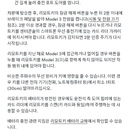
간 길게 눌러 충전 포트 도어를 엽니다.
차량에 탑승한 후, 리모트키의 잠금 해제 버튼을 누른 뒤 2분 이내에
브레이크 페달을 밟아
Model 3
전원을 켭니다(
시동 및 전원 끄기
참조). 2분 이상 경과할 경우, 잠금 해제 버튼을 다시 누르거나 리모
트키를
센터콘솔의 스마트폰 무선 충전기에 있는 카드 리더 가까이
에
위치시켜야 합니다. 리모트키가 감지되면 2분 인증 주기가 다시
시작됩니다.
리모트키를 지닌 채로
Model 3
에 접근하거나 멀어질 경우 버튼을
누를 때 리모트키를
Model 3
(으)로 향하게 하지 않아도 되지만 작
동 범위 내에 있어야 합니다.
비슷한 주파수의 무선 장비가 키에 영향을 줄 수 있습니다. 이런 경
우 키를 다른 전자 기기(전화, 노트북컴퓨터 등)에서 최소
1피트
(30cm)
떨어뜨리십시오.
리모트키의 배터리가 방전된 경우에도 운전석 측 도어 필러에 있는
카드 리더에 리모트키를 스캔(키 카드와 동일)하여 주행하는 데 사
용할 수 있습니다.
배터리 충전 관련 지침은
리모트키 배터리 교체
에서 확인할 수 있습
니다.