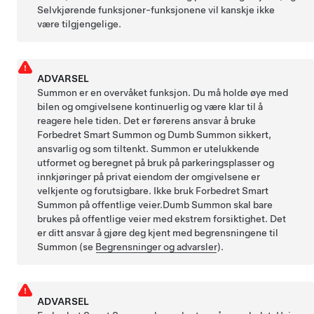
Selvkjørende funksjoner
-funksjonene vil kanskje ikke
være tilgjengelige.
ADVARSEL
Summon
er en overvåket funksjon. Du må holde øye med
bilen og omgivelsene kontinuerlig og være klar til å
reagere hele tiden. Det er førerens ansvar å bruke
Forbedret Smart Summon
og
Dumb Summon
sikkert,
ansvarlig og som tiltenkt.
Summon
er utelukkende
utformet og beregnet på bruk på parkeringsplasser og
innkjøringer på privat eiendom der omgivelsene er
velkjente og forutsigbare.
Ikke bruk
Forbedret Smart
Summon
på offentlige veier.
Dumb Summon
skal bare
brukes på offentlige veier med ekstrem forsiktighet. Det
er ditt ansvar å gjøre deg kjent med begrensningene til
Summon
(se
Begrensninger og advarsler
).
ADVARSEL