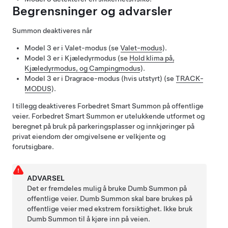
Begrensninger og advarsler
Summon
deaktiveres når
Model 3
er i Valet-modus (se
Valet-modus
).
Model 3
er i
Kjæledyrmodus
(se
Hold klima på,
Kjæledyrmodus, og Campingmodus
).
Model 3
er i Dragrace-modus
(hvis utstyrt)
(se
TRACK-
MODUS
)
.
I tillegg deaktiveres
Forbedret Smart Summon
på offentlige
veier.
Forbedret Smart Summon
er utelukkende utformet og
beregnet på bruk på parkeringsplasser og innkjøringer på
privat eiendom der omgivelsene er velkjente og
forutsigbare.
ADVARSEL
Det er fremdeles mulig å bruke
Dumb Summon
på
offentlige veier.
Dumb Summon
skal bare brukes på
offentlige veier med ekstrem forsiktighet. Ikke bruk
Dumb Summon
til å kjøre inn på veien.