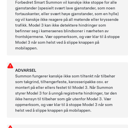
Forbedret Smart Summon
vil kanskje ikke stoppe for alle
gjenstander (spesielt svært lave gjenstander, som noen
fortauskanter, eller svært høye gjenstander, som en hylle)
og vil kanskje ikke reagere på all møtende eller kryssende
trafikk.
Model 3
kan ikke detektere hindringer som
befinner seg i kameraenes blindsoner i nærheten av
frontskjermene. Vær oppmerksom, og vær klar til å stoppe
Model 3
når som helst ved å slippe knappen på
mobilappen.
ADVARSEL
Summon
fungerer kanskje ikke som tiltenkt når tilbehør
som takgrind, tilhengerfeste, karosseripakke osv. er
montert på eller ellers festet til
Model 3
. Når
Summon
styrer
Model 3
for å unngå registrerte hindringer, tar den
ikke hensyn til tilbehør som går utenfor
Model 3
. Vær
oppmerksom, og vær klar til å stoppe
Model 3
når som
helst ved å slippe knappen på mobilappen.