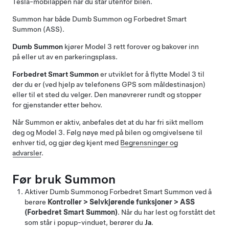
Tesla-mobilappen når du står utenfor bilen.
Summon
har både
Dumb Summon
og
Forbedret Smart
Summon (ASS)
.
Dumb Summon
kjører
Model 3
rett forover og bakover inn
på eller ut av en parkeringsplass.
Forbedret Smart Summon
er utviklet for å flytte
Model 3
til
der du er (ved hjelp av telefonens GPS som måldestinasjon)
eller til et sted du velger. Den manøvrerer rundt og stopper
for gjenstander etter behov.
Når
Summon
er aktiv, anbefales det at du har fri sikt mellom
deg og
Model 3
. Følg nøye med på bilen og omgivelsene til
enhver tid, og gjør deg kjent med
Begrensninger og
advarsler
.
Før bruk
Summon
Aktiver
Dumb Summon
og
Forbedret Smart Summon
ved å
berøre
Kontroller
>
Selvkjørende funksjoner
>
ASS
(Forbedret Smart Summon)
. Når du har lest og forstått det
som står i popup-vinduet, berører du
Ja
.