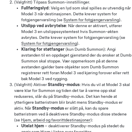
(Valgfritt) Tilpass
Summon
-innstillinger.
Fullføringslyd
: Velg en lyd som skal spilles av utvendig når
Model 3
når destinasjonen. Dette krever system for
fotgjengervarsling
(se
System for fotgjengervarsling
)
.
Utslipp ved avbrytelse
: Når denne er aktivert, utfører
Model 3
en utslippssystemtest hvis
Summon
-økten
avbrytes. Dette krever system for fotgjengervarsling
(se
System for fotgjengervarsling
)
.
Klaring for støtfanger
(kun
Dumb Summon
)
: Angi
avstanden til en oppdaget gjenstand der du ønsker at
Dumb
Summon
skal stoppe. Vær oppmerksom på at denne
avstanden gjelder bare objekter som
Dumb Summon
registrerer rett foran
Model 3
ved kjøring forover eller rett
bak
Model 3
ved rygging.
(Valgfritt) Aktiver
Standby-modus
: Hvis du vil at
Model 3
skal
være klar for Summon og tiden det tar å varme opp skal
reduseres, slår du på Standby-modus. Det kan hende at
ytterligere batteristrøm blir brukt mens Standby-modus er
aktiv. Når
Standby-modus
er slått på, kan du spare
batteristrøm ved å deaktivere Standby-modus disse stedene
(se
Hjem, arbeid og favorittdestinasjoner
):
Utelat hjem
– deaktiverer Standby-modus på stedet du
angir som Hjem i listen over favoritter.