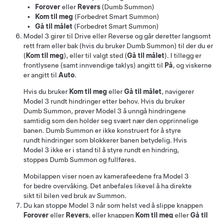
Forover
eller
Revers
(
Dumb Summon
)
Kom til meg
(
Forbedret Smart Summon
)
Gå til målet
(
Forbedret Smart Summon
)
Model 3
girer til Drive eller Reverse og går deretter langsomt
rett fram eller bak
(hvis du bruker
Dumb Summon
) til der du er
(
Kom til meg
), eller til valgt sted (
Gå til målet
)
. I tillegg er
frontlysene (samt innvendige taklys) angitt til
På
, og viskerne
er angitt til
Auto
.
Hvis du bruker
Kom til meg
eller
Gå til målet
, navigerer
Model 3
rundt hindringer etter behov. Hvis du bruker
Dumb Summon
, prøver
Model 3
å unngå hindringene
samtidig som den holder seg svært nær den opprinnelige
banen.
Dumb Summon
er ikke konstruert for å styre
rundt hindringer som blokkerer banen betydelig. Hvis
Model 3
ikke er i stand til å styre rundt en hindring,
stoppes
Dumb Summon
og fullføres.
Mobilappen viser noen av kamerafeedene fra
Model 3
for bedre overvåking. Det anbefales likevel å ha direkte
sikt til bilen ved bruk av Summon.
Du kan stoppe
Model 3
når som helst ved å slippe knappen
Forover
eller
Revers
, eller knappen
Kom til meg
eller
Gå til