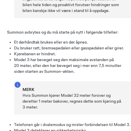
bilen hele tiden og proaktivt forutser hindringer som
bilen kanskje ikke vil være i stand til å oppdage.
Summon
avbrytes og du må starte på nytt i følgende tilfeller:
Et dørhåndtak brukes eller en dør åpnes.
Du bruker
ratt
, bremsepedalen eller gasspedalen eller girer.
Kjørebanen er hindret.
Model 3
har beveget seg den maksimale avstanden på
20 meter
, eller den har beveget seg i mer enn 7,5 minutter
siden starten av
Summon
-økten.
MERK
Hvis
Summon
kjører
Model 3
2 meter
forover og
deretter
1 meter
bakover, regnes dette som kjøring på
3 meter
.
Telefonen går i dvalemodus og mister forbindelsen til
Model 3
.
Model 3
detekterer en sikkerhetsrisiko.