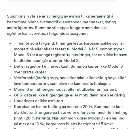
Summon
sin ytelse er avhengig av evnen til kameraene til å
bestemme bilens avstand til gjenstander, mennesker, dyr og
andre kjøretøy.
Summon
vil neppe fungere som den skal,
og/eller kan avbrytes, i følgende situasjoner:
Tilbehør som takgrind, tilhengerfeste, karosseripakke osv. er
montert på eller ellers festet til
Model 3
. Når
Summon
styrer
Model 3
for å unngå registrerte hindringer, tar den ikke hensyn
til tilbehør som går utenfor
Model 3
.
Det er registrert en hevet kant.
Summon
kjører ikke
Model 3
over bratte kanter.
Værforhold (kraftig regn, snø eller tåke, eller veldig høye eller
lave temperaturer), som påvirker kameraets funksjon.
Model 3
er i tilhengermodus, eller et tilbehør er montert.
GPS-data er ikke tilgjengelige eller mobildekningen er dårlig.
Underlaget er ikke asfaltert.
Kjørebanen har en helling på mer enn 20 %.
Summon
er kun
utviklet for å fungere på flate veier eller veier med liten helling
(inntil 20 % helling). Når
Summon
kjører
Model 3
i en helling
på mer enn 10 %, begrenses bilens hastighet til
5 km/t
.