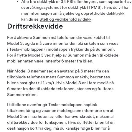
Alle fire dekktrykk er 34 PSI eller høyere, som rapportert av
overvåkingssystemet for dekktrykk (TPMS). Hvis du vil ha
mer informasjon om å sjekke og opprettholde dekktrykk,
kan du se
Stell og vedlikehold av dekk
.
Driftsrekkevidde
For å aktivere
Summon
må telefonen din være koblet til
Model 3
, og du må være innenfor den blå sirkelen som vises
i Tesla-mobilappen (i mobilappen trykker du på
Summon
).
For å flytte
Model 3
ved hjelp av
Summon
må den tilkoblede
mobilenheten være innenfor 6 meter fra bilen.
Når
Model 3
nærmer seg en avstand på 6 meter fra den
tilkoblede telefonen mens
Summon
er aktiv, begrenses
bilens hastighet til 1 km/t. Hvis
Model 3
er i ferd med å nå
6 meter fra den tilkoblede telefonen, stanses og fullføres
Summon
-økten.
I tilfellene ovenfor gir Tesla-mobilappen haptisk
tilbakemelding og viser en melding som informerer om at
Model 3
er i nærheten av, eller har overskredet, maksimal
driftsrekkevidde for funksjonen. Hvis du flytter bilen til en
destinasjon bort fra deg, må du kanskje følge bilen for å