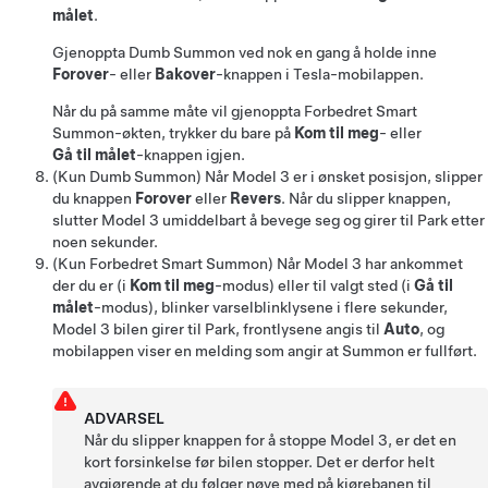
målet
.
Gjenoppta
Dumb Summon
ved nok en gang å holde inne
Forover
- eller
Bakover
-knappen i Tesla-mobilappen.
Når du på samme måte vil gjenoppta
Forbedret Smart
Summon
-økten, trykker du bare på
Kom til meg
- eller
Gå til målet
-knappen igjen.
(Kun
Dumb Summon
)
Når
Model 3
er i ønsket posisjon, slipper
du knappen
Forover
eller
Revers
. Når du slipper knappen,
slutter
Model 3
umiddelbart å bevege seg og girer til Park etter
noen sekunder.
(Kun
Forbedret Smart Summon
) Når
Model 3
har ankommet
der du er (i
Kom til meg
-modus) eller til valgt sted (i
Gå til
målet
-modus), blinker varselblinklysene i flere sekunder,
Model 3
bilen girer til Park, frontlysene angis til
Auto
, og
mobilappen viser en melding som angir at
Summon
er fullført.
ADVARSEL
Når du slipper knappen for å stoppe
Model 3
, er det en
kort forsinkelse før bilen stopper. Det er derfor helt
avgjørende at du følger nøye med på kjørebanen til