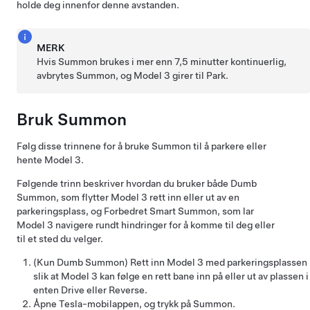
holde deg innenfor denne avstanden.
MERK
Hvis
Summon
brukes i mer enn 7,5 minutter kontinuerlig,
avbrytes
Summon
, og
Model 3
girer til Park.
Bruk
Summon
Følg disse trinnene for å bruke
Summon
til å parkere eller
hente
Model 3
.
Følgende trinn beskriver hvordan du bruker både
Dumb
Summon
, som flytter
Model 3
rett inn eller ut av en
parkeringsplass, og
Forbedret Smart Summon
, som lar
Model 3
navigere rundt hindringer for å komme til deg eller
til et sted du velger.
(Kun
Dumb Summon
)
Rett inn
Model 3
med parkeringsplassen
slik at
Model 3
kan følge en rett bane inn på eller ut av plassen i
enten Drive eller Reverse.
Åpne Tesla-mobilappen, og trykk på
Summon
.