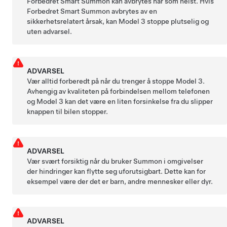
Forbedret Smart Summon
kan avbrytes når som helst. Hvis
Forbedret Smart Summon
avbrytes av en
sikkerhetsrelatert årsak, kan
Model 3
stoppe plutselig og
uten advarsel.
ADVARSEL
Vær alltid forberedt på når du trenger å stoppe
Model 3
.
Avhengig av kvaliteten på forbindelsen mellom telefonen
og
Model 3
kan det være en liten forsinkelse fra du slipper
knappen til bilen stopper.
ADVARSEL
Vær svært forsiktig når du bruker
Summon
i omgivelser
der hindringer kan flytte seg uforutsigbart. Dette kan for
eksempel være der det er barn, andre mennesker eller dyr.
ADVARSEL