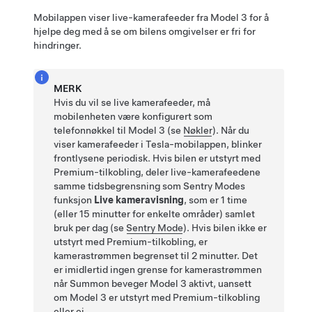
Mobilappen viser live-kamerafeeder fra
Model 3
for å
hjelpe deg med å se om bilens omgivelser er fri for
hindringer.
MERK
Hvis du vil se live kamerafeeder, må
mobilenheten være konfigurert som
telefonnøkkel til
Model 3
(se
Nøkler
). Når du
viser kamerafeeder i Tesla-mobilappen, blinker
frontlysene periodisk. Hvis bilen er utstyrt med
Premium-tilkobling, deler live-kamerafeedene
samme tidsbegrensning som Sentry Modes
funksjon
Live kameravisning
, som er 1 time
(eller 15 minutter for enkelte områder) samlet
bruk per dag (se
Sentry Mode
). Hvis bilen ikke er
utstyrt med Premium-tilkobling, er
kamerastrømmen begrenset til 2 minutter. Det
er imidlertid ingen grense for kamerastrømmen
når
Summon
beveger
Model 3
aktivt, uansett
om
Model 3
er utstyrt med Premium-tilkobling
eller ei.