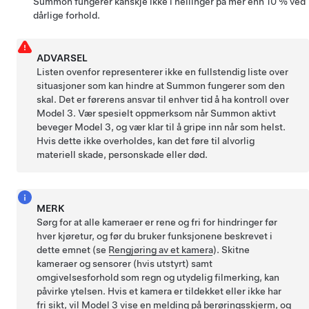
Summon
fungerer kanskje ikke i hellinger på mer enn 10 % ved
dårlige forhold.
ADVARSEL
Listen ovenfor representerer ikke en fullstendig liste over
situasjoner som kan hindre at
Summon
fungerer som den
skal. Det er førerens ansvar til enhver tid å ha kontroll over
Model 3
. Vær spesielt oppmerksom når
Summon
aktivt
beveger
Model 3
, og vær klar til å gripe inn når som helst.
Hvis dette ikke overholdes, kan det føre til alvorlig
materiell skade, personskade eller død.
MERK
Sørg for at alle kameraer er rene og fri for hindringer før
hver kjøretur, og før du bruker funksjonene beskrevet i
dette emnet (se
Rengjøring av et kamera
). Skitne
kameraer
og sensorer (hvis utstyrt)
samt
omgivelsesforhold som regn og utydelig filmerking, kan
påvirke ytelsen. Hvis et kamera er tildekket eller ikke har
fri sikt, vil
Model 3
vise en melding på
berøringsskjerm
, og