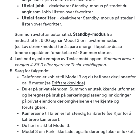
Utelat jobb
– deaktiverer Standby-modus på stedet du
angir som Jobb i listen over favoritter.
Utelat favoritter
– deaktiverer Standby-modus på steder i
listen over favoritter.
Summon
avslutter automatisk
Standby-modus
fra
midnatt til kl. 6.00
og når
Model 3
er i lavstrømmodus
(se
Lav strøm-modus
)
for å spare energi. I løpet av disse
timene oppstår en forsinkelse når
Summon
starter.
Last ned nyeste versjon av Tesla-mobilappen.
Summon
krever
versjon 4.38.0 eller nyere av Tesla-mobilappen.
Sørg for følgende:
Telefonen er koblet til
Model 3
og du befinner deg innenfor
ca. 6 meter (se
Driftsrekkevidde
).
Du er på privat eiendom.
Summon
er utelukkende utformet
og beregnet på bruk på parkeringsplasser og innkjøringer
på privat eiendom der omgivelsene er velkjente og
forutsigbare.
Kameraene til bilen er fullstendig kalibrerte (se
Kjør for å
kalibrere kameraer
).
Du har fri sikt til
Model 3
.
Model 3
er i Park, ikke lade, og alle dører og luker er lukket.