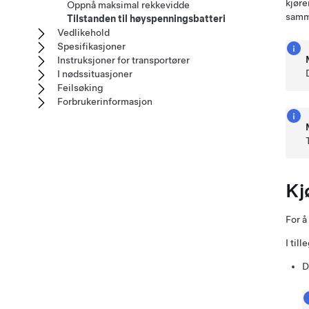
kjøre
Oppnå maksimal rekkevidde
samme
Tilstanden til høyspenningsbatteri
Vedlikehold
Spesifikasjoner
Instruksjoner for transportører
I nødssituasjoner
Feilsøking
Forbrukerinformasjon
Kj
For å
I til
D