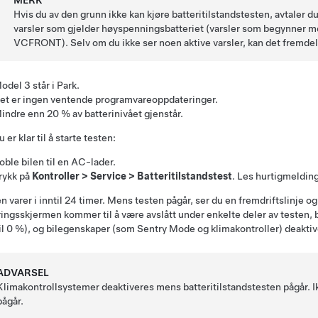
MERK
Hvis du av den grunn ikke kan kjøre batteritilstandstesten, avtaler 
varsler som gjelder høyspenningsbatteriet (varsler som begynner 
VCFRONT). Selv om du ikke ser noen aktive varsler, kan det fremdeles
odel 3
står i Park.
et er ingen ventende programvareoppdateringer.
indre enn 20 % av batterinivået gjenstår.
 er klar til å starte testen:
oble bilen til en AC-lader.
rykk på
Kontroller
>
Service
>
Batteritilstandstest
. Les hurtigmelding
n varer i inntil 24 timer. Mens testen pågår, ser du en fremdriftslinje 
ingsskjermen kommer til å være avslått under enkelte deler av testen, ba
il 0 %), og bilegenskaper (som Sentry Mode og klimakontroller) deaktiv
ADVARSEL
Klimakontrollsystemer deaktiveres mens batteritilstandstesten pågår. Ik
pågår.