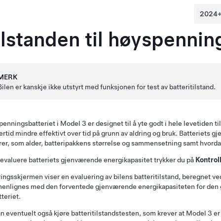
ilstanden til høyspennin
MERK
Bilen er kanskje ikke utstyrt med funksjonen for test av batteritilstand.
enningsbatteriet i
Model 3
er designet til å yte godt i hele levetiden ti
ertid mindre effektivt over tid på grunn av aldring og bruk. Batteriets
rer, som alder, batteripakkens størrelse og sammensetning samt hvordan
 evaluere batteriets gjenværende energikapasitet trykker du på
Kontrol
ingsskjermen viser en evaluering av bilens batteritilstand, beregnet ve
nlignes med den forventede gjenværende energikapasiteten for den gitt
tteriet.
n eventuelt også kjøre batteritilstandstesten, som krever at
Model 3
er 