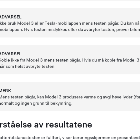
ADVARSEL
Ikke bruk
Model 3
eller Tesla-mobilappen mens testen pågår. Du kan når 
mobilappen. Hvis testen mislykkes eller du avbryter testen, prøver bilen
ADVARSEL
Koble ikke fra
Model 3
mens testen pågår. Hvis du må koble fra
Model 3
når som helst avbryte testen.
MERK
Mens testen pågår, kan
Model 3
produsere varme og avgi høye lyder (for
normalt og ingen grunn til bekymring.
rståelse av resultatene
atteritilstandstesten er fullført, viser berøringsskjermen en prosentan