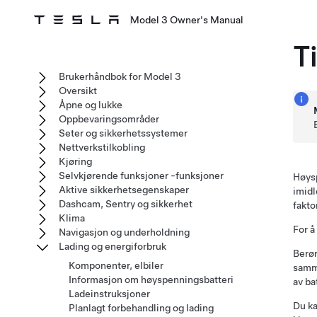
Model 3 Owner's Manual
T
Brukerhåndbok for Model 3
Oversikt
Åpne og lukke
Oppbevaringsområder
Seter og sikkerhetssystemer
Nettverkstilkobling
Kjøring
Selvkjørende funksjoner -funksjoner
Høysp
Aktive sikkerhetsegenskaper
imidl
Dashcam, Sentry og sikkerhet
fakto
Klima
For å
Navigasjon og underholdning
Lading og energiforbruk
Berør
Komponenter, elbiler
samme
Informasjon om høyspenningsbatteri
av ba
Ladeinstruksjoner
Du ka
Planlagt forbehandling og lading