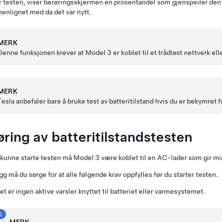
r testen, viser berøringsskjermen en prosentandel som gjenspeiler den 
nlignet med da det var nytt.
MERK
Denne funksjonen krever at
Model 3
er koblet til et trådløst nettverk el
MERK
Tesla anbefaler bare å bruke test av batteritilstand hvis du er bekymre
øring av batteritilstandstesten
 kunne starte testen må
Model 3
være koblet til en AC-lader som gir mi
legg må du sørge for at alle følgende krav oppfylles før du starter testen.
et er ingen aktive varsler knyttet til batteriet eller varmesystemet.