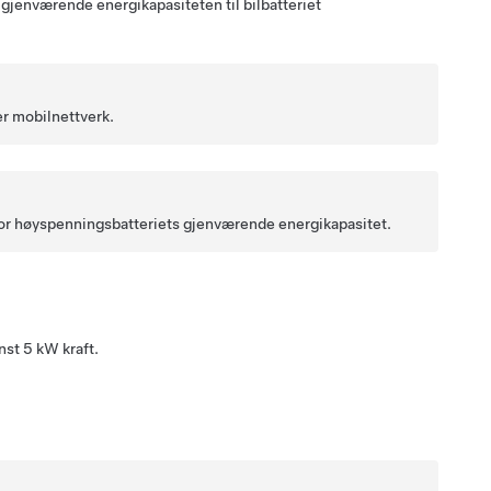
gjenværende energikapasiteten til bilbatteriet
ler mobilnettverk.
t for høyspenningsbatteriets gjenværende energikapasitet.
nst 5 kW kraft.