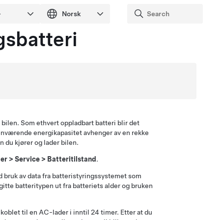
gsbatteri
l bilen. Som ethvert oppladbart batteri blir det
 gjenværende energikapasitet avhenger av en rekke
 du kjører og lader bilen.
ler
>
Service
>
Batteritilstand
.
d bruk av data fra batteristyringssystemet som
e batteritypen ut fra batteriets alder og bruken
koblet til en AC-lader i inntil 24 timer. Etter at du