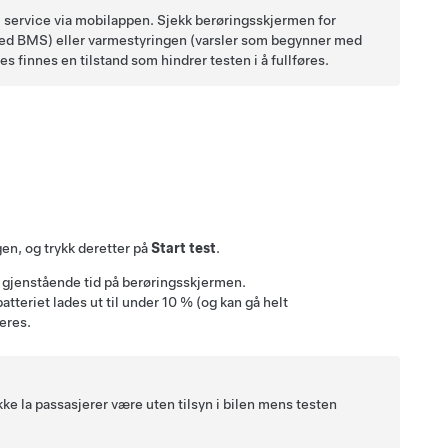
du service via mobilappen. Sjekk berøringsskjermen for
med BMS) eller varmestyringen (varsler som begynner med
 finnes en tilstand som hindrer testen i å fullføres.
en, og trykk deretter på
Start test
.
og gjenstående tid på berøringsskjermen.
tteriet lades ut til under 10 % (og kan gå helt
eres.
ke la passasjerer være uten tilsyn i bilen mens testen