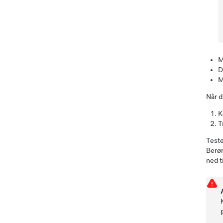
M
D
M
Når du
K
T
Teste
Berør
ned t