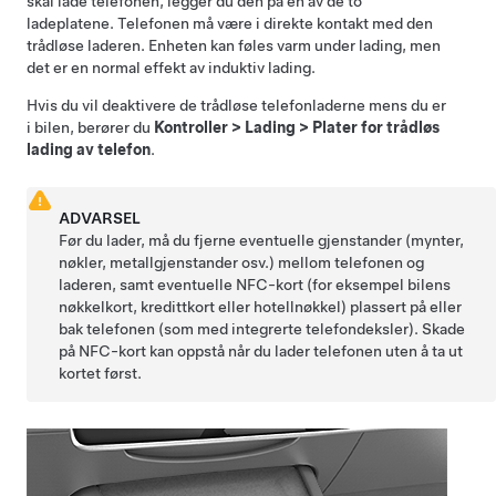
skal lade telefonen, legger du den på en av de to
ladeplatene. Telefonen må være i direkte kontakt med den
trådløse laderen. Enheten kan føles varm under lading, men
det er en normal effekt av induktiv lading.
Hvis du vil deaktivere de trådløse telefonladerne mens du er
i bilen, berører du
Kontroller
>
Lading
>
Plater for trådløs
lading av telefon
.
ADVARSEL
Før du lader, må du fjerne eventuelle gjenstander (mynter,
nøkler, metallgjenstander osv.) mellom telefonen og
laderen, samt eventuelle NFC-kort (for eksempel bilens
nøkkelkort, kredittkort eller hotellnøkkel) plassert på eller
bak telefonen (som med integrerte telefondeksler). Skade
på NFC-kort kan oppstå når du lader telefonen uten å ta ut
kortet først.