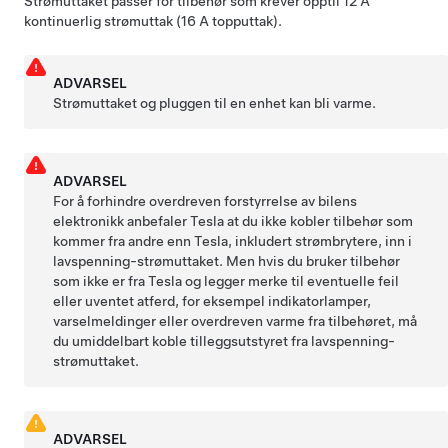
Strømuttaket passer for tilbehør som krever opptil 12 A
kontinuerlig strømuttak (16 A topputtak).
ADVARSEL
Strømuttaket og pluggen til en enhet kan bli varme.
ADVARSEL
For å forhindre overdreven forstyrrelse av bilens
elektronikk anbefaler Tesla at du ikke kobler tilbehør som
kommer fra andre enn Tesla, inkludert strømbrytere, inn i
lavspenning
-strømuttaket. Men hvis du bruker tilbehør
som ikke er fra Tesla og legger merke til eventuelle feil
eller uventet atferd, for eksempel indikatorlamper,
varselmeldinger eller overdreven varme fra tilbehøret, må
du umiddelbart koble tilleggsutstyret fra
lavspenning
-
strømuttaket.
ADVARSEL