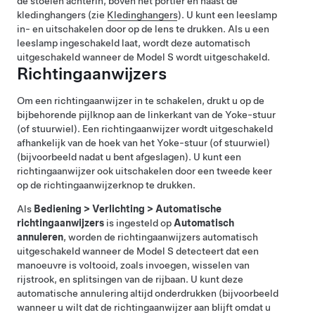
de stoelen achterin, boven het portier en naast de
kledinghangers (zie
Kledinghangers
). U kunt een leeslamp
in- en uitschakelen door op de lens te drukken. Als u een
leeslamp ingeschakeld laat, wordt deze automatisch
uitgeschakeld wanneer de
Model S
wordt uitgeschakeld.
Richtingaanwijzers
Om een richtingaanwijzer in te schakelen, drukt u op de
bijbehorende pijlknop aan de linkerkant van de
Yoke-stuur
(of stuurwiel)
. Een richtingaanwijzer wordt uitgeschakeld
afhankelijk van de hoek van het
Yoke-stuur (of stuurwiel)
(bijvoorbeeld nadat u bent afgeslagen). U kunt een
richtingaanwijzer ook uitschakelen door een tweede keer
op de richtingaanwijzerknop te drukken.
Als
Bediening
>
Verlichting
>
Automatische
richtingaanwijzers
is ingesteld op
Automatisch
annuleren
, worden de richtingaanwijzers automatisch
uitgeschakeld wanneer de
Model S
detecteert dat een
manoeuvre is voltooid, zoals invoegen, wisselen van
rijstrook, en splitsingen van de rijbaan. U kunt deze
automatische annulering altijd onderdrukken (bijvoorbeeld
wanneer u wilt dat de richtingaanwijzer aan blijft omdat u