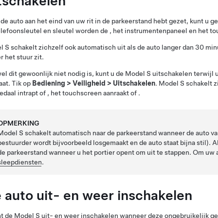
tschakelen
 de auto aan het eind van uw rit in de parkeerstand hebt gezet, kunt u 
lefoonsleutel en sleutel
worden de
, het instrumentenpaneel en het t
l S
schakelt zichzelf ook automatisch uit als de auto langer dan 30 minu
r het stuur zit.
l dit gewoonlijk niet nodig is, kunt u de
Model S
uitschakelen terwijl u
taat. Tik op
Bediening
>
Veiligheid
>
Uitschakelen
.
Model S
schakelt zi
daal intrapt of
, het touchscreen aanraakt
of .
OPMERKING
Model S
schakelt automatisch naar de parkeerstand wanneer de auto vast
bestuurder wordt bijvoorbeeld losgemaakt en de auto staat bijna stil). A
de parkeerstand wanneer u het portier opent om uit te stappen.
Om uw a
sleepdiensten
.
 auto uit- en weer inschakelen
nt de
Model S
uit- en weer inschakelen wanneer deze ongebruikelijk g