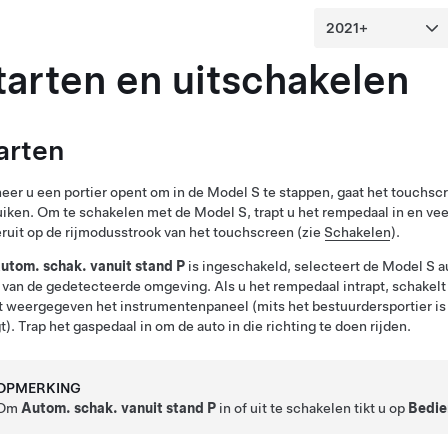
tarten en uitschakelen
arten
er u een portier opent om in de
Model S
te stappen, gaat het touchsc
uiken. Om te schakelen met de
Model S
, trapt u het rempedaal in en v
ruit op de rijmodusstrook van het touchscreen (zie
Schakelen
).
utom. schak. vanuit stand P
is ingeschakeld, selecteert de
Model S
au
 van de gedetecteerde omgeving. Als u het rempedaal intrapt, schakelt
t weergegeven
het instrumentenpaneel
(mits het bestuurdersportier is
t). Trap het gaspedaal in om de auto in die richting te doen rijden.
OPMERKING
Om
Autom. schak. vanuit stand P
in of uit te schakelen tikt u op
Bedie