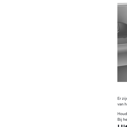
Er zi
van h
Houd 
Bij h