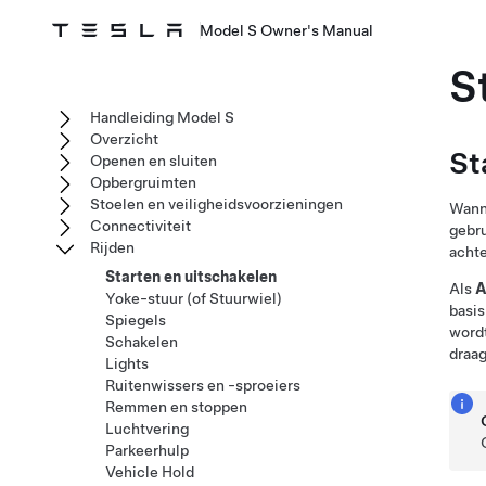
Model S Owner's Manual
S
Handleiding Model S
Overzicht
St
Openen en sluiten
Opbergruimten
Stoelen en veiligheidsvoorzieningen
Wanne
Connectiviteit
gebr
Rijden
achte
Starten en uitschakelen
Als
A
Yoke-stuur (of Stuurwiel)
basis
Spiegels
word
Schakelen
draag
Lights
Ruitenwissers en -sproeiers
Remmen en stoppen
Luchtvering
Parkeerhulp
Vehicle Hold