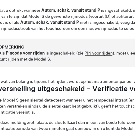
dat u optrekt wanneer
Autom. schak. vanuit stand P
is ingeschakeld, 
 van te zijn dat
Model S
de gewenste rijmodus (vooruit (D) of achteruit 
ct is of als
Autom. schak. vanuit stand P
niet is ingeschakeld, veeg d
 rijmodusstrook van het touchscreen om een nieuwe rijmodus te selec
OPMERKING
Als
Pincode voor rijden
is ingeschakeld (zie
PIN voor rijden
), moet u e
kunt rijden met de
Model S
.
 wat van belang is tijdens het rijden, wordt op het
instrumentenpaneel
v
versnelling uitgeschakeld - Verificatie v
de
Model S
geen sleutel detecteert wanneer u het rempedaal intrapt (er i
en verstreken sinds u de sleutelkaart hebt gebruikt), geeft het touchs
nticatie vereist is.
 deze melding ziet, plaats de sleutelkaart dan in een van beide telefo
nticatieperiode van
twee minuten
gaat opnieuw in en u kunt de
Model 