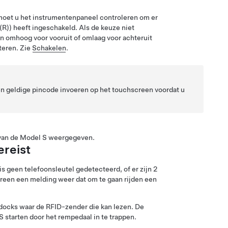
moet u het
instrumentenpaneel
controleren om er
(R)) heeft ingeschakeld. Als de keuze niet
an omhoog voor vooruit of omlaag voor achteruit
teren. Zie
Schakelen
.
en geldige pincode invoeren op het touchscreen voordat u
an de
Model S
weergegeven.
ereist
s geen telefoonsleutel gedetecteerd, of er zijn 2
creen een melding weer dat om te gaan rijden een
ondocks waar de RFID-zender die kan lezen. De
S
starten door het rempedaal in te trappen.