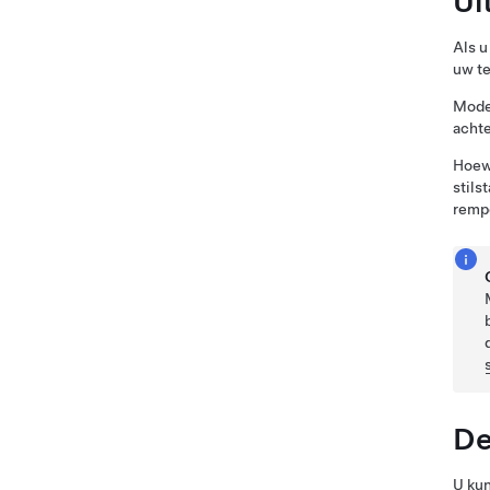
Ui
Als u
uw te
Mode
achte
Hoewe
stils
rempe
De
U ku