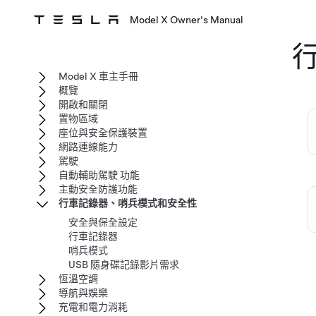
Model X Owner's Manual
Model X 車主手冊
概覽
開啟和關閉
置物區域
座位與安全保護裝置
網路連線能力
駕駛
自動輔助駕駛 功能
主動安全防護功能
行車記錄器、哨兵模式和安全性
安全與保全設定
行車記錄器
哨兵模式
USB 隨身碟記錄影片需求
恆溫空調
導航與娛樂
充電和電力消耗