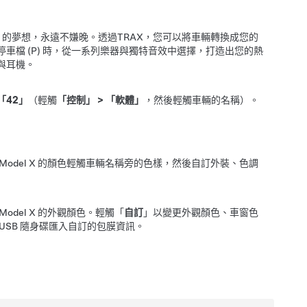
J 的夢想，永遠不嫌晚。透過
TRAX
，您可以將車輛轉換成您的
車檔 (P) 時，從一系列樂器與獨特音效中選擇，打造出您的熱
與耳機。
「42」
（輕觸
「控制」
>
「軟體」
，然後輕觸車輛的名稱）。
Model X
的顏色輕觸車輛名稱旁的色樣，然後自訂外裝、色調
Model X
的外觀顏色。輕觸「
自訂
」以變更外觀顏色、車窗色
USB 隨身碟匯入自訂的包膜資訊。