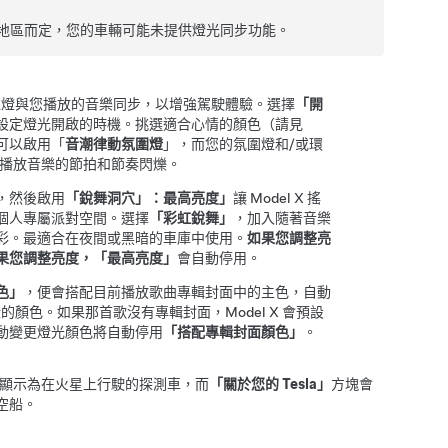
地區而定，您的車輛可能未提供燈光同步功能。
境
燈與您播放的音樂同步，以增強駕駛體驗。選擇
「開
設定燈光開啟的時機。挑選適合心情的顏色（請見
可以啟用「
音潮律動氛圍燈
」，而您的氛圍燈
和/或環
播放音樂的節拍和節奏閃爍。
，然後啟用
「銳舞洞穴」：最高亮度」
讓
Model X
搖
個人專屬派對空間。選擇
「彩虹銳舞」
，加入隨著音樂
彩。最適合在夜間或黑暗的車庫中使用。
如果您調整亮
果您調整亮度，「最高亮度」
會自動停用。
色」
，便會搭配目前播放歌曲專輯封面中的主色，自動
燈的顏色。如果那首歌沒有專輯封面，
Model X
會預設
動變更燈光顏色將自動停用
「搭配專輯封面顏色」
。
顯示為在火星上行駛的探測車，而
「關於您的 Tesla」
方塊會
太空船。