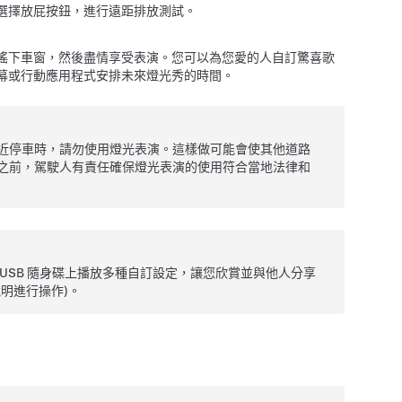
選擇放屁按鈕，進行遠距排放測試。
搖下車窗，然後盡情享受表演。您可以為您愛的人自訂驚喜歌
幕或行動應用程式安排未來燈光秀的時間。
近停車時，請勿使用燈光表演。這樣做可能會使其他道路
之前，駕駛人有責任確保燈光表演的使用符合當地法律和
 USB 隨身碟上播放多種自訂設定，讓您欣賞並與他人分享
說明進行操作)。