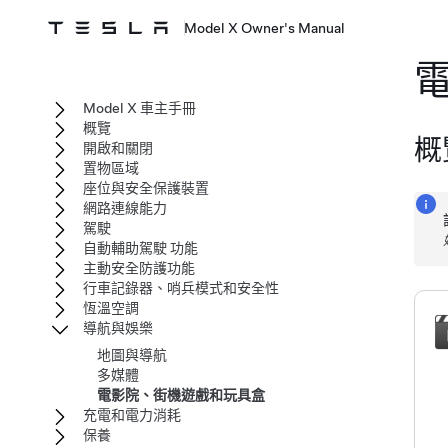
Model X Owner's Manual
Model X 車主手冊
概覽
概
開啟和關閉
置物區域
座位與安全保護裝置
網路連線能力
駕駛
自動輔助駕駛 功能
主動安全防護功能
行車記錄器、哨兵模式和安全性
恆溫空調
導航與娛樂
地圖與導航
多媒體
電影院、街機遊戲和玩具盒
充電和電力消耗
保養