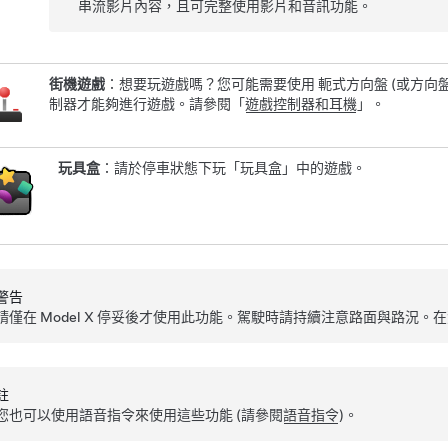
串流影片內容，且可完整使用影片和音訊功能。
街機遊戲
：想要玩遊戲嗎？您可能需要使用
軛式方向盤 (或方向盤
制器才能夠進行遊戲。請參閱「
遊戲控制器
和耳機
」。
玩具盒
：請於停車狀態下玩「玩具盒」中的遊戲。
警告
請僅在
Model X
停妥後才使用此功能。駕駛時請持續注意路面與路況。在
註
您也可以使用語音指令來使用這些功能 (請參閱
語音指令
)。