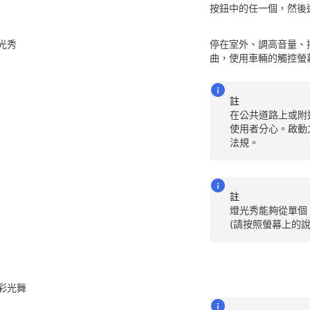
按鈕中的任一個，然後
光秀
停在室外、調高音量、
曲，使用車輛的觸控螢
註
在公共道路上或附
使用者分心。啟動
法規。
註
燈光秀能夠從單個
(請按照螢幕上的
彩光舞