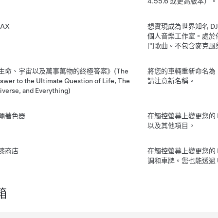
4.55.6 或更高版本）。
RAX
想實現成為世界知名 D
個人音樂工作室。處於停
門歌曲。不包含麥克風
生命、宇宙以及萬事萬物的終極答案》(The
將您的車輛重新命名為
swer to the Ultimate Question of Life, The
請注意新名稱。
iverse, and Everything)
輛著色器
在觸控螢幕上變更您的
以及其他項目。
漆商店
在觸控螢幕上變更您的
調和車牌。您也能透過 
箱