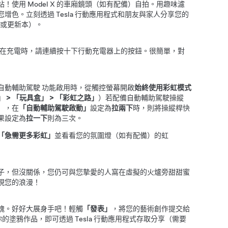
站！使用
Model X
的車廂鏡頭（如有配備）自拍。用趣味濾
增色。立刻透過 Tesla 行動應用程式和朋友與家人分享您的
5 或更新本）。
在充電時，請連續按十下行動充電器上的按鈕。很簡單，對
自動輔助駕駛
功能啟用時，從觸控螢幕開啟
始終使用彩虹模式
」
>
「玩具盒」
>
「彩虹之路」
）
若配備
自動輔助駕駛
操縱
」，在
「自動輔助駕駛啟動」
設定為
拉兩下
時，則將操縱桿快
果設定為
拉一下
則為三次
。
「急需更多彩虹」
並看看您的氛圍燈（如有配備）的虹
子，但沒關係，您仍可與您摯愛的人窩在虛擬的火爐旁甜甜蜜
現您的浪漫！
魂。好好大展身手吧！輕觸
「發表」
，將您的藝術創作提交給
存你的塗鴉作品，即可透過 Tesla 行動應用程式存取分享（需要