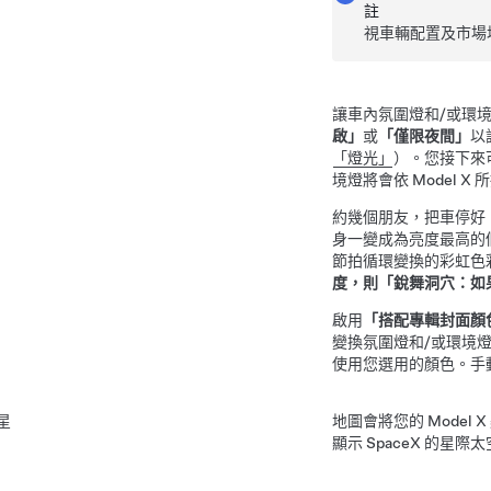
註
視車輛配置及市場
讓車內氛圍燈
和/或環
啟」
或
「僅限夜間」
以
「燈光」
）。您接下來
境燈
將會依
Model X
所
約幾個朋友，把車停好
身一變成為亮度最高的
節拍循環變換的彩虹色
度，則「銳舞洞穴：如
啟用
「搭配專輯封面顏
變換氛圍燈
和/或環境
使用您選用的顏色。手
星
地圖會將您的
Model X
顯示 SpaceX 的星際