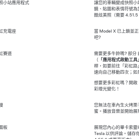
照小站應用程式
讓您的車輛變成快照小
鏡、貼圖和表情符號為您
酷炫美照（需要 4.51.
虹充電座
當
Model X
已上鎖並正
吧?
虹賽道
需要更多牛鈴嗎? 部分
（
「應用程式啟動工具
桿，如要前往「彩虹路
速
向自己移動
四次；如
想要更多彩虹嗎？開啟
彩燈光變化！
漫
您無法在車內生火烤栗
蜜。播放音樂並開始展
圖板
展現您內心的畢卡索靈
Tesla 以供評論。儲