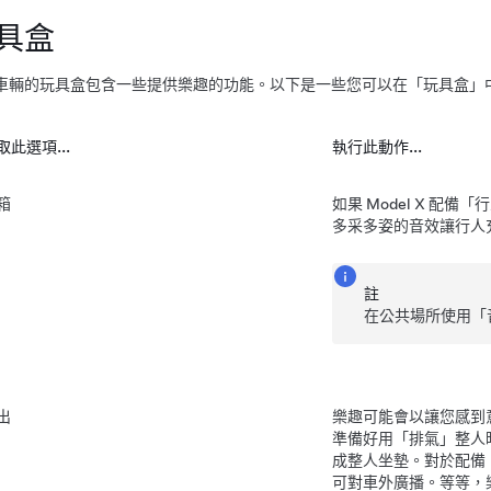
具盒
車輛的玩具盒包含一些提供樂趣的功能。以下是一些您可以在「玩具盒」
取此選項...
執行此動作...
箱
如果
Model X
配備「行
多采多姿的音效讓行人
註
在公共場所使用「
出
樂趣可能會以讓您感到
準備好用「排氣」整人
成整人坐墊。
對於配備
可對車外廣播。等等，