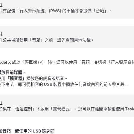
註
只有配備「行人警示系統」(PWS) 的車輛才會提供「音箱」。
註
在公共場所使用「音箱」之前，請先查閱當地法律。
del X
處於「停車檔 (P)」時，您可以使用「音箱」並透過「行人警示系統
播放目前媒體
。
使用
「擴音器」
播放您的變音版語音。
按下喇叭，即可從相容的 USB 裝置中播放任何音效內容的前五秒片段。
註
如果在「恆溫控制」下啟用「露營模式」，您可以在離開車輛後使用 Tesla 
和音箱一起使用的 USB 隨身碟