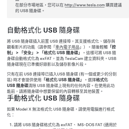
在部分市場地區，您可以在
http://www.tesla.com
購買建議
的 USB 隨身碟。
自動格式化 USB 隨身碟
將 USB 隨身碟插入前置 USB 連接埠，其支援格式化、儲存與
觀看影片的功能（請參閱
「
車內電子用品
」
）。隨後輕觸
「控
制」
>
「安全」
>
「格式化 USB 隨身碟」
。這樣可將 USB 隨
身碟自動格式化為 exFAT，並為 TeslaCam 建立資料夾。USB
隨身碟現在已準備好錄影以及儲存影像片段。
只有在前 USB 連接埠已插入USB 隨身碟 (有一個或更少的分割
區) 時才會提供使用
「格式化 USB 隨身碟」
。選擇
格式化
USB 隨身碟
清除 USB 隨身碟上現有的任何內容。在使用此功
能前，請將隨身碟中想要保留的內容轉移至其他裝置。
手動格式化 USB 隨身碟
如果
Model X
無法格式化 USB 隨身碟，請使用電腦進行格式
化：
請將 USB 隨身碟格式化為 exFAT、 MS-DOS FAT (適用於