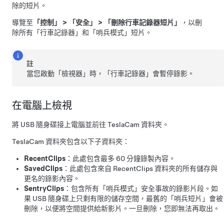
除的短片。
導覽至
「控制」
>
「安全」
>
「刪除行車記錄器短片」
，以刪
除所有「行車記錄器」和
「哨兵模式」
短片。
註
當您啟動「檢視器」時，「行車記錄器」會暫停錄影。
在電腦上檢視
將 USB 隨身碟接上電腦並前往 TeslaCam 資料夾。
TeslaCam 資料夾包含以下子資料夾：
RecentClips
：此處包含最多 60 分鐘錄製內容。
SavedClips
：此處包含來自 RecentClips 資料夾的所有儲存與
更名的錄影內容。
SentryClips
：包含所有「哨兵模式」安全事故的錄影片段。如
果 USB 隨身碟上只剩有限的儲存空間，最舊的「哨兵短片」會被
刪除，以便將空間提供給新影片。一旦刪除，您即無法再取出。