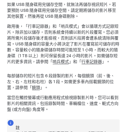
如果 USB 隨身碟用完儲存空間，就無法再儲存視訊短片。若
要預防 USB 隨身碟用完儲存空間，請定期將儲存的影片移至
其他裝置，然後再從 USB 隨身碟刪除。
啟用後，「行車記錄器」
和「哨兵模式」
會以循環方式記錄短
片。除非加以儲存，否則系統會持續以新的片段覆寫。您必須
將所需片段儲存後才能檢視，否則該片段將會遭系統清除與覆
寫。
USB 隨身碟的容量大小將決定了影片在覆寫前可儲存的時
數。容量較小的隨身碟儲存時間可能短至 1 小時，而較大的隨
身碟（1 TB 以上）則可保留長達 24 小時的影片。
如需儲存短
片的更多資訊，請參閱
「
哨兵模式
」和
「
行車記錄器
」。
每部儲存的短片包含 6 段錄製的影片，每個鏡頭（前、後、
左、右、左柱和右柱）各 1 段。如需更多車內搭載鏡頭的位
置，請參閱「
鏡頭
」。
當您在觸控螢幕
或行動應用程式
檢視錄製影片時，您可以看到
影片的相關資訊，包括錄製時間、車輛檔位、速度、
軛式方向
盤 (或方向盤)
角度等。
註