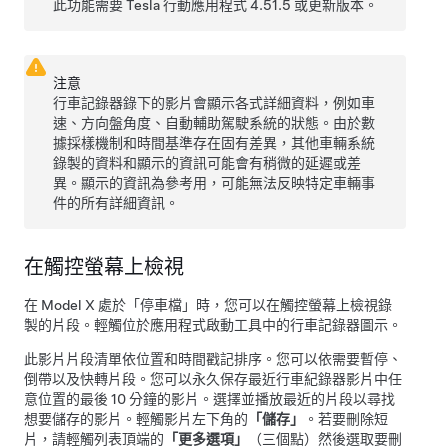
此功能需要 Tesla 行動應用程式 4.51.5 或更新版本。
注意
行車記錄器錄下的影片會顯示各式詳細資料，例如車
速、方向盤角度、
自動輔助駕駛
系統的狀態。由於數
據採樣機制和時間基準存在固有差異，其他車輛系統
錄製的資料和顯示的資訊可能會有稍微的延遲或差
異。顯示的資訊為參考用，可能無法反映特定車輛事
件的所有詳細資訊。
在觸控螢幕上檢視
在
Model X
處於「停車檔」時，您可以在觸控螢幕上檢視錄
製的片段。輕觸位於應用程式啟動工具中的行車記錄器圖示。
此影片片段清單依位置和時間戳記排序。您可以依需要暫停、
倒帶以及快轉片段。您可以永久保存最近行車紀錄器影片中任
意位置的最後 10 分鐘的影片。選擇並播放最近的片段以尋找
想要儲存的影片。輕觸影片左下角的
「儲存」
。若要刪除短
片，請輕觸列表頂端的
「更多選項」
（三個點）然後選取要刪