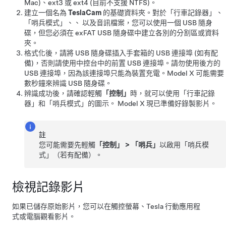
Mac)、ext3 或 ext4 (目前不支援 NTFS)。
建立一個名為
TeslaCam
的基礎資料夾。對於「行車記錄器」、
「哨兵模式」
、、 以及音訊檔案，您可以使用一個 USB 隨身
碟，但您必須在 exFAT USB 隨身碟中建立各別的分割區或資料
夾。
格式化後，請將 USB 隨身碟插入手套箱的 USB 連接埠 (如有配
備)，否則請使用中控台中的前置 USB 連接埠。請勿使用後方的
USB 連接埠，因為該連接埠只能為裝置充電。
Model X
可能需要
數秒鐘來辨識 USB 隨身碟。
辨識成功後，請確認
輕觸
「控制」
時，就可以使用「行車記錄
器」
和「哨兵模式」
的圖示
。
Model X
現已準備好錄製影片。
註
您可能需要先輕觸
「控制」
>
「哨兵」
以啟用「哨兵模
式」
（若有配備）
。
檢視記錄影片
如果已儲存原始影片，您可以在觸控螢幕、Tesla 行動應用程
式或電腦觀看影片。