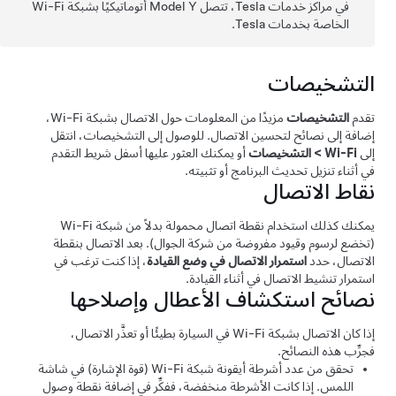
في مراكز خدمات Tesla، تتصل
Model Y
أتوماتيكيًا بشبكة Wi-Fi
الخاصة بخدمات Tesla.
التشخيصات
تقدم
التشخيصات
مزيدًا من المعلومات حول الاتصال بشبكة Wi-Fi،
إضافة إلى نصائح لتحسين الاتصال. للوصول إلى التشخيصات، انتقل
إلى
Wi-Fi
>
التشخيصات
أو يمكنك العثور عليها أسفل شريط التقدم
في أثناء تنزيل تحديث البرنامج أو تثبيته.
نقاط الاتصال
يمكنك كذلك استخدام نقطة اتصال محمولة بدلاً من شبكة Wi-Fi
(تخضع لرسوم وقيود مفروضة من شركة الجوال). بعد الاتصال بنقطة
الاتصال، حدد
استمرار الاتصال في وضع القيادة
، إذا كنت ترغب في
استمرار تنشيط الاتصال في أثناء القيادة.
نصائح استكشاف الأعطال وإصلاحها
إذا كان الاتصال بشبكة Wi-Fi في السيارة بطيئًا أو تعذَّر الاتصال،
فجرِّب هذه النصائح.
تحقق من عدد أشرطة أيقونة شبكة Wi-Fi (قوة الإشارة) في شاشة
اللمس. إذا كانت الأشرطة منخفضة، ففكِّر في إضافة نقطة وصول