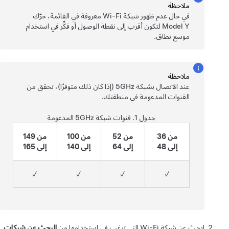
ملاحظة
في حال عدم ظهور شبكة Wi-Fi معروفة في القائمة، حرّك
Model Y
لتكون أقرب إلى نقطة الوصول أو فكِّر في استخدام
موسع نطاق.
ملاحظة
عند الاتصال بشبكة 5GHz (إذا كان ذلك متوفرًا)، تحقق من
القنوات المدعومة في منطقتك.
جدول 1.
قنوات شبكة 5GHz المدعومة
من 36
من 52
من 100
من 149
إلى 48
إلى 64
إلى 140
إلى 165
✓
✓
✓
✓
ابحث عن شبكة Wi-Fi التي ترغب في استخدامها من
البحث عن شبكات