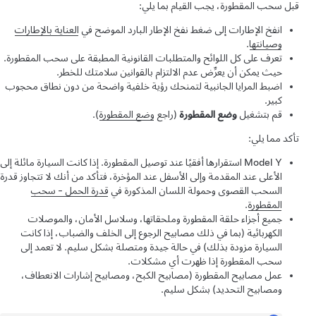
قبل سحب المقطورة، يجب القيام بما يلي:
انفخ الإطارات إلى ضغط نفخ الإطار البارد الموضح في
العناية بالإطارات
وصيانتها
.
تعرف على كل اللوائح والمتطلبات القانونية المطبقة على سحب المقطورة.
حيث يمكن أن يعرِّض عدم الالتزام بالقوانين سلامتك للخطر.
اضبط المرايا الجانبية لتمنحك رؤية خلفية واضحة من دون نطاق محجوب
كبير.
قم بتشغيل
وضع المقطورة
(راجع
وضع المقطورة
).
تأكد مما يلي:
Model Y
استقرارها أفقيًا عند توصيل المقطورة. إذا كانت السيارة مائلة إلى
الأعلى عند المقدمة وإلى الأسفل عند المؤخرة، فتأكد من أنك لا تتجاوز قدرة
السحب القصوى وحمولة اللسان المذكورة في
قدرة الحمل - سحب
المقطورة
.
جميع أجزاء حلقة المقطورة وملحقاتها، وسلاسل الأمان، والموصلات
الكهربائية (بما في ذلك مصابيح الرجوع إلى الخلف والضباب، إذا كانت
السيارة مزودة بذلك) في حالة جيدة ومتصلة بشكل سليم. لا تعمد إلى
سحب المقطورة إذا ظهرت أي مشكلات.
عمل مصابيح المقطورة (مصابيح الكبح، ومصابيح إشارات الانعطاف،
ومصابيح التحديد) بشكل سليم.