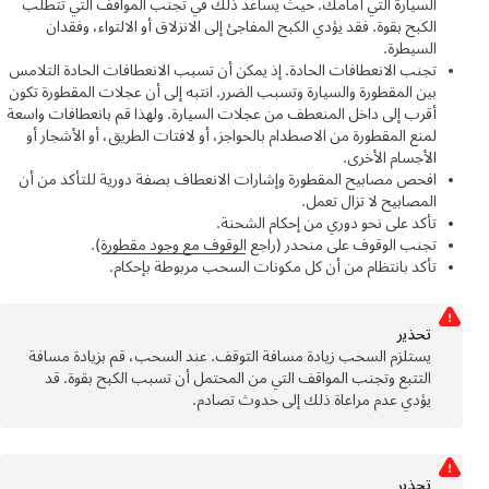
السيارة التي أمامك. حيث يساعد ذلك في تجنب المواقف التي تتطلب
الكبح بقوة. فقد يؤدي الكبح المفاجئ إلى الانزلاق أو الالتواء، وفقدان
السيطرة.
تجنب الانعطافات الحادة. إذ يمكن أن تسبب الانعطافات الحادة التلامس
بين المقطورة والسيارة وتسبب الضرر. انتبه إلى أن عجلات المقطورة تكون
أقرب إلى داخل المنعطف من عجلات السيارة. ولهذا قم بانعطافات واسعة
لمنع المقطورة من الاصطدام بالحواجز، أو لافتات الطريق، أو الأشجار أو
الأجسام الأخرى.
افحص مصابيح المقطورة وإشارات الانعطاف بصفة دورية للتأكد من أن
المصابيح لا تزال تعمل.
تأكد على نحو دوري من إحكام الشحنة.
تجنب الوقوف على منحدر (راجع
الوقوف مع وجود مقطورة
).
تأكد بانتظام من أن كل مكونات السحب مربوطة بإحكام.
تحذﻳر
يستلزم السحب زيادة مسافة التوقف. عند السحب، قم بزيادة مسافة
التتبع وتجنب المواقف التي من المحتمل أن تسبب الكبح بقوة. قد
يؤدي عدم مراعاة ذلك إلى حدوث تصادم.
تحذﻳر