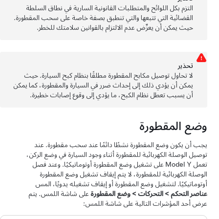
التزم بكل اللوائح والمتطلبات القانونية السارية في نطاق السلطة
القضائية التي تتبعها والتي تنطبق بصفة خاصة على سحب المقطورة.
حيث يمكن أن يعرِّض عدم الالتزام بالقوانين سلامتك للخطر.
تحذﻳر
لا تحاول توصيل مكابح المقطورة مطلقًا بنظام كبح السيارة. حيث
يمكن أن يؤدي ذلك إلى إحداث ضرر في السيارة والمقطورة، كما يمكن
أن يسبب تعطل نظام الكبح، ما يؤدي إلى وقوع إصابات خطيرة.
وضع المقطورة
يجب أن يكون وضع المقطورة نشطًا دائمًا عند سحب مقطورة. عند
توصيل الوصلة الكهربائية للمقطورة أثناء وجود السيارة في وضع الركن،
تعمل
Model Y
على تشغيل وضع المقطورة أوتوماتيكيًا. وعند فصل
الوصلة الكهربائية للمقطورة، لا يتم إيقاف تشغيل وضع المقطورة
أوتوماتيكيًا. لتشغيل وضع المقطورة أو إيقاف تشغيله يدويًا، المس
عناصر التحكم
>
التحركات
>
وضع المقطورة
على شاشة اللمس. يتم
عرض أحد المؤشرات التالية على شاشة اللمس: