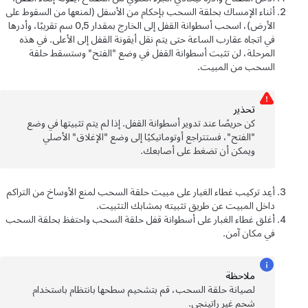
أثناء الإمساك بحلقة السحب بإحكام من الأسفل (لمنعها من السقوط على
الأرض)، اسحب أسطوانة القفل إلى الخارج بمقدار 0,5 سم تقريبًا، وأدرها
في اتجاه عقارب الساعة حتى يتم نقل أيقونة القفل إلى الأعلى. في هذه
المرحلة، لن تثبت أسطوانة القفل في وضع "الفتح" وستسقط حلقة
السحب من المبيت.
تحذﻳر
كن حريصًا عند تدوير أسطوانة القفل. إذا لم يتم تثبيتها في وضع
"الفتح"، فستتراجع أوتوماتيكيًا إلى وضع "الإغلاق" الأصلي
ويمكن أن تضغط على أصابعك.
أعِد تركيب غطاء الغبار على مبيت حلقة السحب لمنع الأوساخ من التراكم
داخل المبيت عن طريق تثبيته بمشابك التثبيت.
أغلق غطاء الغبار على أسطوانة قفل حلقة السحب واحتفظ بحلقة السحب
في مكان آمن.
ملاحظة
لصيانة حلقة السحب، قم بتشحيم سطحها بانتظام باستخدام
شحم غير راتينجي.