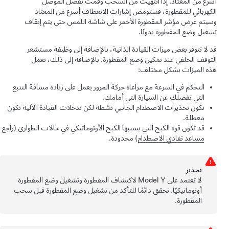
أسرع من المعتاد. إذا انتهيت من السحب وقمت بفصل الموصل
الكهربائي للمقطورة، فستومض إشارات الانعطاف أسرع من المعتاد
وسيتم عرض مؤشر المقطورة الأحمر على شاشة اللمس حتى يتم إيقاف
تشغيل وضع المقطورة يدويًا.
قد لا تتوفر بعض ميزات
القيادة الذاتية
، بالإضافة إلى وظيفة مستشعر
التوقف الخلفي عند تمكين وضع المقطورة. بالإضافة إلى ذلك، تعمل
هذه الميزات بشكل مختلف:
التحكم في السرعة مع مراعاة حركة المرور
يعمل على زيادة مسافة التتبع
التي تفصلك عن السيارة التي أمامك.
تكون تحذيرات الاصطدام الجانبي نشطة لكن تدخلات القيادة الآلية تكون
معطلة.
قد تكون قوة الكبح التي يسببها الكبح الأوتوماتيكي في حالات الطوارئ (راجع
مساعد تفادي الاصطدام
) محدودة.
تحذﻳر
لا تعتمد على
Model Y
لاكتشاف المقطورة وتشغيل وضع المقطورة
أوتوماتيكيًا. تحقق دائمًا للتأكد من تشغيل وضع المقطورة قبل سحب
المقطورة.