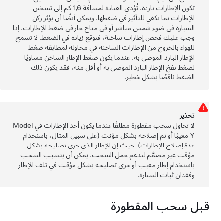
تكون الإطارات باردة. تُؤدي القيادة لمسافة
1,6 كم
إلى تسخين
الإطارات بما يكفي للتأثير في ضغطها. ويمكن أيضًا أن يؤثر ركن
السيارة في ضوء شمس مباشر أو في مناخ حار في ضغط الإطارات. إذا
وجب عليك فحص إطارات ساخنة، فتوقع زيادة في الضغط. لا تسمح
للهواء بالخروج من الإطارات الساخنة في محاولة لمطابقة ضغط
الإطار البارد الموصى به. عندما يكون ضغط الإطار الساخن مساويًا
لضغط نفخ الإطار البارد الموصى به أو أقل منه، فقد يكون ذلك
الضغط ناقصًا بشكل خطير.
تحذﻳر
لا تحاول سحب مقطورة مطلقًا عندما يكون أحد الإطارات في
Model
Y
معيبًا أو تم إصلاحه بشكل مؤقت (على سبيل المثال، باستخدام
عدة إصلاح الإطارات). حيث إن الإطار الذي جرى تصليحه بشكل
مؤقت غير مصمَّم ليدعم حمل السحب. يمكن أن يتسبب السحب
باستخدام إطار معيب أو جرى تصليحه بشكل مؤقت في تلف الإطار
وفقدان ثبات السيارة.
قبل سحب المقطورة