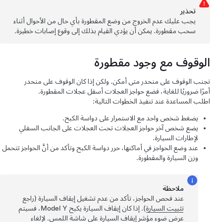
تحذﻳر
يجب عليك عدم الخروج من وضع المقطورة بأي حال من الأحوال أثناء
سحب مقطورة. يمكن أن يؤدي القيام بذلك إلى وقوع إصابات خطيرة.
الوقوف مع وجود مقطورة
تجنب الوقوف على منحدر متى أمكن. ولكن إذا كان الوقوف على منحدر
أمرًا ضروريًا للغاية، فضع حواجز العجلات أسفل عجلات المقطورة.
اطلب المساعدة عند تنفيذ الخطوات التالية:
يضغط شخص واحد مع الاستمرار على دواسة الكبح.
يضع شخص آخر حواجز العجلات تحت العجلات على الجانب السفلي
لإطارات السيارة.
عند وضع الحواجز في أماكنها، حرر دواسة الكبح وتأكد من أنَّ الحواجز تتحمل
وزن السيارة والمقطورة.
ملاحظة
عند فحص الحواجز، تأكد من عدم تشغيل إيقاف السيارة (راجع
تثبيت السيارة
). إذا كان إيقاف السيارة يكبح
Model Y
، فسيتم
عرض ضوء مؤشر إيقاف السيارة على شاشة اللمس. لإلغاء