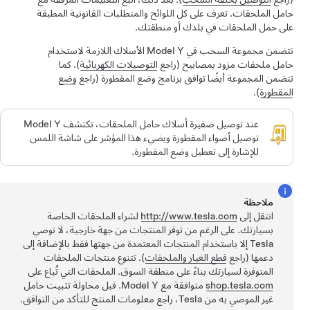
حامل الملحقات. تعرف على كل اللوائح والمتطلبات القانونية المطبقة
على حمل الملحقات في بلدك أو منطقتك.
تتضمن مجموعة السحب في
Model Y
الأسلاك اللازمة لاستخدام
حامل ملحقات مزود بمصابيح (راجع
التوصيلات الكهربائية
). كما
تتضمن المجموعة أيضًا توافق برنامج وضع المقطورة (راجع
وضع
المقطورة
).
عند توصيل ضفيرة أسلاك حامل الملحقات، تكتشف
Model Y
توصيل أضواء المقطورة ويضيء هذا المؤشر على شاشة اللمس
للإشارة إلى تعطيل وضع المقطورة.
ملاحظة
انتقل إلى
http://www.tesla.com
لشراء الملحقات الخاصة
بسيارتك. على الرغم من توفر المنتجات من جهة خارجية، لا توصي
Tesla إلا باستخدام المنتجات المعتمدة من جهتها فقط بالإضافة إلى
دعمها (راجع
قطع الغيار والملحقات
). تتنوع منتجات الملحقات
المتوفرة لسيارتك بناءً على منطقة السوق.
الملحقات التي تُباع على
shop.tesla.com
متوافقة مع
Model Y
.
قبل محاولة تثبيت حامل
غير الموصي به من Tesla، راجع معلومات المنتج للتأكد من التوافق.