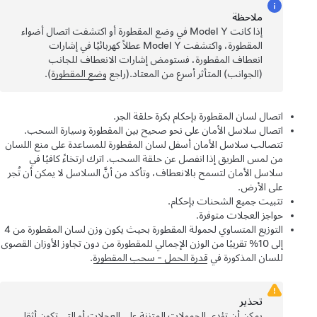
ملاحظة
إذا كانت
Model Y
في وضع المقطورة أو اكتشفت اتصال أضواء
المقطورة، واكتشفت
Model Y
عطلاً كهربائيًا في إشارات
انعطاف المقطورة، فستومض إشارات الانعطاف للجانب
(الجوانب) المتأثر أسرع من المعتاد.(راجع
وضع المقطورة
).
اتصال لسان المقطورة بإحكام بكرة حلقة الجر.
اتصال سلاسل الأمان على نحو صحيح بين المقطورة وسيارة السحب.
تتصالب سلاسل الأمان أسفل لسان المقطورة للمساعدة على منع اللسان
من لمس الطريق إذا انفصل عن حلقة السحب. اترك ارتخاءً كافيًا في
سلاسل الأمان لتسمح بالانعطاف، وتأكد من أنَّ السلاسل لا يمكن أن تُجر
على الأرض.
تثبيت جميع الشحنات بإحكام.
حواجز العجلات متوفرة.
التوزيع المتساوي لحمولة المقطورة بحيث يكون وزن لسان المقطورة من 4
إلى 10% تقريبًا من الوزن الإجمالي للمقطورة من دون تجاوز الأوزان القصوى
للسان المذكورة في
قدرة الحمل - سحب المقطورة
.
تحذير
يمكن أن تؤدي الحمولات المتزنة على العجلات أو التي تكون أثقل