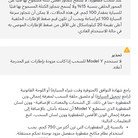
عند سحب مقطورة، لا يُسمح بتجاوز أقصى كتلة مسموح بها فنيًا على
المحور الخلفي بنسبة 15% ولا يُسمح بتجاوز الكتلة المسموح بها فنيًا
للسيارة بمقدار 100 كجم. في هذه الحالات، لا يمكن أن تتجاوز سرعة
السيارة 100 كم/ساعة ويجب أن تكون قيم ضغط الإطارات الخلفية
أعلى بقيمة 20 كيلوباسكال على الأقل من ضغط الإطارات الموصى به
في حالة الاستخدام العادي.
تحذير
لا تستخدم
Model Y
للسحب إذا كانت مزودة بإطارات غير المدرجة
أعلاه.
راجع
شهادة التوافق (المتوفرة وقت شراء السيارة)
أو اللوحة القانونية
(راجع
تحميل السيارة
) أو ملصق حلقة السحب لمعرفة إجمالي وزن
المقطورة -بما في ذلك، كل الشحنات والمعدات الإضافية- ووزن لسان
المقطورة الذي تستطيع
Model Y
أن تحمله بأمان. بالإضافة إلى
معرفة إجمالي الوزن الأقصى للمقطورة ووزن لسان السحب، اتبع
التعليمات التالية:
بالنسبة إلى المقطورات التي تزن أكثر من 750 كجم، يجب
استخدام نظام مكابح مقطورة منفصل مزود بوحدة تحكم مستقلة.