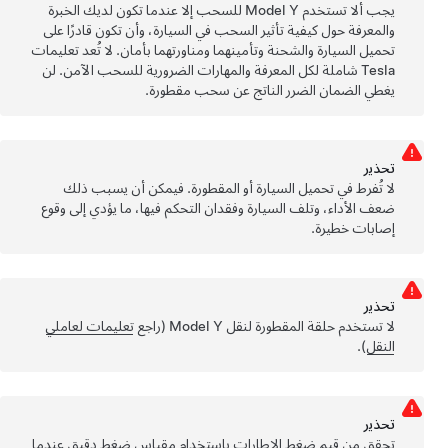
يجب ألا تستخدم
Model Y
للسحب إلا عندما تكون لديك الخبرة
والمعرفة حول كيفية تأثير السحب في السيارة، وأن تكون قادرًا على
تحميل السيارة والشحنة وتأمينهما ومناورتهما بأمان. لا تُعد تعليمات
Tesla شاملة لكل المعرفة والمهارات الضرورية للسحب الآمن. لن
يغطي الضمان الضرر الناتج عن سحب مقطورة.
تحذﻳر
لا تُفرط في تحميل السيارة أو المقطورة. فيمكن أن يسبب ذلك
ضعف الأداء، وتلف السيارة وفقدان التحكم فيها، ما يؤدي إلى وقوع
إصابات خطيرة.
تحذﻳر
لا تستخدم حلقة المقطورة لنقل
Model Y
(راجع
تعليمات لعاملي
النقل
).
تحذﻳر
تحقق من قيم ضغط الإطارات باستخدام مقياس ضغط دقيق عندما