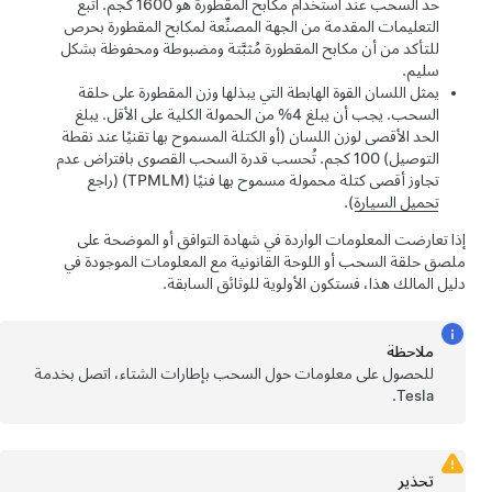
حد السحب عند استخدام مكابح المقطورة هو 1600 كجم. اتبع
التعليمات المقدمة من الجهة المصنِّعة لمكابح المقطورة بحرص
للتأكد من أن مكابح المقطورة مُثبَّتة ومضبوطة ومحفوظة بشكل
سليم.
يمثل اللسان القوة الهابطة التي يبذلها وزن المقطورة على حلقة
السحب. يجب أن يبلغ 4% من الحمولة الكلية على الأقل. يبلغ
الحد الأقصى لوزن اللسان (أو الكتلة المسموح بها تقنيًا عند نقطة
التوصيل) 100 كجم. تُحسب قدرة السحب القصوى بافتراض عدم
تجاوز أقصى كتلة محمولة مسموح بها فنيًا (TPMLM)
(راجع
تحميل السيارة
).
إذا تعارضت المعلومات الواردة في
شهادة التوافق
أو الموضحة على
ملصق حلقة السحب أو اللوحة القانونية مع المعلومات الموجودة في
دليل المالك هذا، فستكون الأولوية للوثائق السابقة.
ملاحظة
للحصول على معلومات حول السحب بإطارات الشتاء، اتصل بخدمة
Tesla.
تحذير