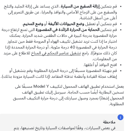
قم بتمكين
إزالة الصقيع من السيارة
، الذي يساعد على إزالة الجليد والثلج
والصقيع من على الزجاج الأمامي والنوافذ والمرايا، عن طريق التمرير إلى
أعلى من أسفل الشاشة.
قم بتمكين أو تعطيل
وضع الحيوانات الأليفة
أو
وضع المخيم
.
قم بتمكين
الحماية من الحرارة الزائدة في المقصورة
التي تمنع ارتفاع درجة
حرارة المقصورة بدرجة كبيرة في حالات الطقس شديد الحرارة. يمكنك
اختيار ما إذا كنت تريد تشغيل تكييف الهواء أو المروحة فقط حين تتجاوز
درجة الحرارة في المقصورة
40 درجة مئوية
، أو درجة الحرارة المحددة (إذا
كان ذلك متوفرًا). راجع
تشغيل عناصر التحكم في المناخ
للاطلاع على مزيد
من المعلومات.
افتح النوافذ أو أغلقها.
قم بتهيئة المقصورة مسبقًا إلى درجة الحرارة المطلوبة وقم بتشغيل أو
إيقاف
عجلة القيادة
وأنظمة تدفئة المقاعد (إذا كانت السيارة مزودة بذلك).
يعمل استخدام تطبيق الهاتف المحمول لتكييف
Model Y
مسبقًا على
تسخين البطارية أيضًا حسب الحاجة. سيرسل إليك تطبيق الهاتف
المحمول إشعارًا بمجرد وصول سيارتك إلى درجة حرارة التكييف المسبق
المطلوبة.
ملاحظة
في بعض السيارات، وفقًا لمواصفات السيارة وتاريخ تصنيعها، يتم