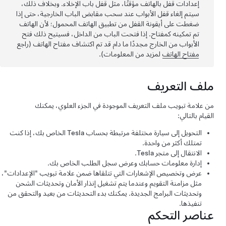
إعدادات قفل بالهاتف مؤقتًا، مثل قفل باب الإخلاء. وبخلاف ذلك،
سيتم إلغاء قفل الأبواب عند سحب مقابض الباب الخارجية، حتى إذا
ضغطت على أيقونة القفل من تطبيق الهاتف المحمول؛ لأن الهاتف
تم تمكينه كمفتاح. إذا فتحت الباب من الداخل، فسيتيح ذلك فتح
الأبواب من الخارج مجددًا ما دام قد تم اكتشاف مفتاح الهاتف (راجع
مفتاح الهاتف
لمزيد من المعلومات).
ملف التعريف
من علامة تبويب ملف التعريف الموجودة في الجزء العلوي، يمكنك
القيام بالتالي:
التحويل إلى سيارة مختلفة مرتبطة بحساب Tesla الخاص بك، إذا كنت
تمتلك أكثر من واحدة.
الانتقال إلى متجر Tesla.
إدارة معلومات حسابك وعرض سجل الطلب الخاص بك.
عرض وتخصيص الإشعارات التي تتلقاها ضمن علامة تبويب "الإعدادات"،
مثل مزامنة التقويم وعندما يتم تشغيل إنذار الأمان وتحديثات الشحن
وتحديثات البرامج الجديدة. يمكنك بدء التحديثات من بعيد والتحقق من
تنفيذها.
عناصر التحكم