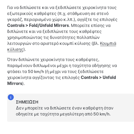
Για να διπλώσετε και να ξεδιπλώσετε χειροκίνητα τους
εξωτερικούς καθρέφτες (π.χ. στάθμευση σε στενό
γκαράζ, περιορισμένο χώρο κ.λπ.), αγγίξτε τις επιλογές
Controls
>
Fold/Unfold Mirrors
. Μπορείτε επίσης να
διπλώνετε και να ξεδιπλώνετε τους καθρέφτες
χρησιμοποιώντας τις δυνατότητες πολλαπλών
λειτουργιών στο αριστερό κουμπί κύλισης (βλ.
Κουμπιά
κύλισης
).
Όταν διπλώνετε χειροκίνητα τους καθρέφτες,
παραμένουν διπλωμένοι μέχρι η ταχύτητα οδήγησης να
φτάσει τα
50 km/h
(ή μέχρι να τους ξεδιπλώσετε
χειροκίνητα αγγίζοντας τις επιλογές
Controls
>
Unfold
Mirrors
).
ΣΗΜΕΊΩΣΗ
Δεν μπορείτε να διπλώσετε έναν καθρέφτη όταν
οδηγείτε με ταχύτητα μεγαλύτερη από
50 km/h
.