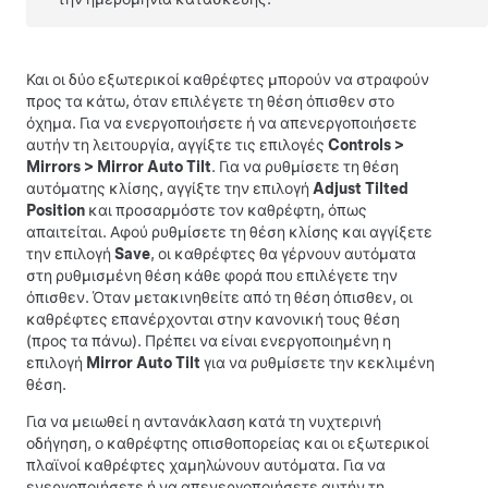
Και οι δύο εξωτερικοί καθρέφτες μπορούν να στραφούν
προς τα κάτω, όταν επιλέγετε τη θέση όπισθεν στο
όχημα. Για να ενεργοποιήσετε ή να απενεργοποιήσετε
αυτήν τη λειτουργία, αγγίξτε τις επιλογές
Controls
>
Mirrors
>
Mirror Auto Tilt
. Για να ρυθμίσετε τη θέση
αυτόματης κλίσης, αγγίξτε την επιλογή
Adjust Tilted
Position
και προσαρμόστε τον καθρέφτη, όπως
απαιτείται. Αφού ρυθμίσετε τη θέση κλίσης και αγγίξετε
την επιλογή
Save
, οι καθρέφτες θα γέρνουν αυτόματα
στη ρυθμισμένη θέση κάθε φορά που επιλέγετε την
όπισθεν. Όταν μετακινηθείτε από τη θέση όπισθεν, οι
καθρέφτες επανέρχονται στην κανονική τους θέση
(προς τα πάνω). Πρέπει να είναι ενεργοποιημένη η
επιλογή
Mirror Auto Tilt
για να ρυθμίσετε την κεκλιμένη
θέση.
Για να μειωθεί η αντανάκλαση κατά τη νυχτερινή
οδήγηση, ο καθρέφτης οπισθοπορείας και οι εξωτερικοί
πλαϊνοί καθρέφτες χαμηλώνουν αυτόματα. Για να
ενεργοποιήσετε ή να απενεργοποιήσετε αυτήν τη