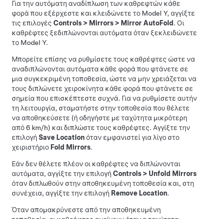
Για την αυτόματη αναδίπλωση των καθρεφτών κάθε
φορά που εξέρχεστε και κλειδώνετε το
Model Y
, αγγίξτε
τις επιλογές
Controls
>
Mirrors
>
Mirror AutoFold
. Οι
καθρέφτες ξεδιπλώνονται αυτόματα όταν ξεκλειδώνετε
το
Model Y
.
Μπορείτε επίσης να ρυθμίσετε τους καθρέφτες ώστε να
αναδιπλώνονται αυτόματα κάθε φορά που φτάνετε σε
μια συγκεκριμένη τοποθεσία, ώστε να μην χρειάζεται να
τους διπλώνετε χειροκίνητα κάθε φορά που φτάνετε σε
σημεία που επισκέπτεστε συχνά. Για να ρυθμίσετε αυτήν
τη λειτουργία, σταματήστε στην τοποθεσία που θέλετε
να αποθηκεύσετε (ή οδηγήστε με ταχύτητα μικρότερη
από
6 km/h
) και διπλώστε τους καθρέφτες. Αγγίξτε την
επιλογή
Save Location
όταν εμφανιστεί για λίγο στο
χειριστήριο
Fold Mirrors
.
Εάν δεν θέλετε πλέον οι καθρέφτες να διπλώνονται
αυτόματα, αγγίξτε την επιλογή
Controls
>
Unfold Mirrors
όταν διπλωθούν στην αποθηκευμένη τοποθεσία και, στη
συνέχεια, αγγίξτε την επιλογή
Remove Location
.
Όταν απομακρύνεστε από την αποθηκευμένη