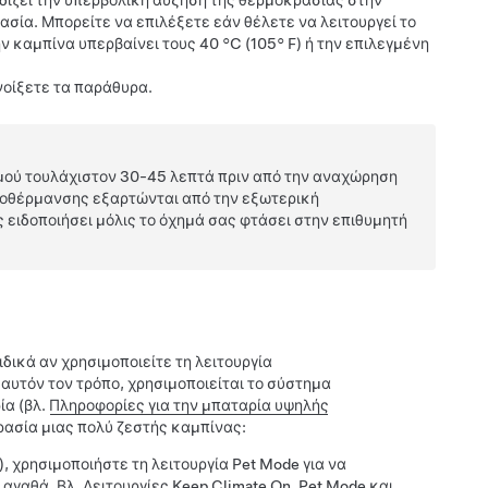
οδίζει την υπερβολική αύξηση της θερμοκρασίας στην
ασία.
Μπορείτε να επιλέξετε εάν θέλετε να λειτουργεί το
 καμπίνα υπερβαίνει τους 40 °C (105° F) ή την επιλεγμένη
νοίξετε τα παράθυρα.
σμού τουλάχιστον 30-45 λεπτά πριν από την αναχώρηση
προθέρμανσης εξαρτώνται από την εξωτερική
 ειδοποιήσει μόλις το όχημά σας φτάσει στην επιθυμητή
δικά αν χρησιμοποιείτε τη λειτουργία
υτόν τον τρόπο, χρησιμοποιείται το σύστημα
ία (βλ.
Πληροφορίες για την μπαταρία υψηλής
κρασία μιας πολύ ζεστής καμπίνας:
), χρησιμοποιήστε τη λειτουργία
Pet Mode
για να
 αγαθά. Βλ.
Λειτουργίες Keep Climate On, Pet Mode και