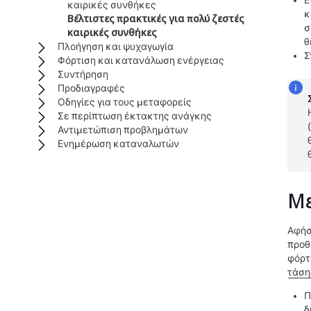
Ε
καιρικές συνθήκες
κ
Βέλτιστες πρακτικές για πολύ ζεστές
σ
καιρικές συνθήκες
θ
Πλοήγηση και ψυχαγωγία
Σ
Φόρτιση και κατανάλωση ενέργειας
Συντήρηση
Προδιαγραφές
Οδηγίες για τους μεταφορείς
Σε περίπτωση έκτακτης ανάγκης
Αντιμετώπιση προβλημάτων
Ενημέρωση καταναλωτών
Με
Αφήσ
προθ
φόρτι
τάση
Π
δ