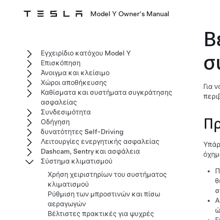
Model Y Owner's Manual
Β
Εγχειρίδιο κατόχου Model Y
σ
Επισκόπηση
Άνοιγμα και κλείσιμο
Χώροι αποθήκευσης
Για 
Καθίσματα και συστήματα συγκράτησης
περι
ασφαλείας
Συνδεσιμότητα
Πρ
Οδήγηση
δυνατότητες Self-Driving
Λειτουργίες ενεργητικής ασφαλείας
Υπάρ
Dashcam, Sentry και ασφάλεια
όχημ
Σύστημα κλιματισμού
Π
Χρήση χειριστηρίων του συστήματος
θ
κλιματισμού
σ
Ρύθμιση των μπροστινών και πίσω
Α
αεραγωγών
ώ
Βέλτιστες πρακτικές για ψυχρές