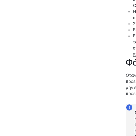
C
Η
σ
Σ
Ε
Ε
τ
ε
π
Φό
Όταν
προε
μην 
προε