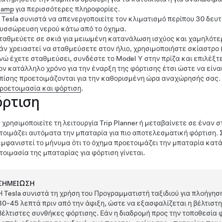
amp
για περισσότερες πληροφορίες.
 Tesla συνιστά να απενεργοποιείτε τον κλιματισμό περίπου 30 δευτ
υσσώρευση νερού κάτω από το όχημα.
ταθμεύετε σε σκιά για μειωμένη κατανάλωση ισχύος και χαμηλότε
άν χρειαστεί να σταθμεύσετε στον ήλιο, χρησιμοποιήστε σκίαστρο
νώ έχετε σταθμεύσει, συνδέστε το
Model Y
στην πρίζα και επιλέξτ
ον κατάλληλο χρόνο για την έναρξη της φόρτισης έτσι ώστε να είν
πίσης προετοιμάζονται για την καθορισμένη ώρα αναχώρησής σας. 
ροετοιμασία και φόρτιση
.
ρτιση
 χρησιμοποιείτε τη λειτουργία Trip Planner ή μεταβαίνετε σε έναν 
τοιμάζει αυτόματα την μπαταρία για πιο αποτελεσματική φόρτιση. 
εμφανιστεί το μήνυμα ότι το όχημα προετοιμάζει την μπαταρία κατά
τοιμασία της μπαταρίας για φόρτιση γίνεται.
ΣΗΜΕΊΩΣΗ
Η Tesla συνιστά τη χρήση του Προγραμματιστή ταξιδιού για πλοήγησ
30-45 λεπτά πριν από την άφιξη, ώστε να εξασφαλίζεται η βέλτιστη
βέλτιστες συνθήκες φόρτισης. Εάν η διαδρομή προς την τοποθεσία 