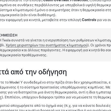
νεργοποιήστε την επιλογή
Cabin Overheat Protection
, η οποία εμπ
αμπίνα σε συνθήκες περιβάλλοντος με υπερβολικά υψηλή θερμοκρ
ύστημα κλιματισμού ή μόνο ο ανεμιστήρας όταν η θερμοκρασία στην
ερμοκρασία (εάν είναι διαθέσιμη).
την εφαρμογή για κινητά, μεταβείτε στην επιλογή
Controls
για να α
ΣΗΜΕΊΩΣΗ
Η Tesla συνιστά να γίνεται η ενεργοποίηση των ρυθμίσεων κλιματι
(βλ.
Χρήση χειριστηρίων του συστήματος κλιματισμού
). Οι χρόνοι 
θερμοκρασία και άλλους παράγοντες. Η εφαρμογή για κινητά θα σας
θερμοκρασία προθέρμανσης.
τά από την οδήγηση
τε το
Model Y
συνδεδεμένο στην πρίζα όταν δεν χρησιμοποιείται, ει
έρμανσης ή το σύστημα προστασίας υπερθέρμανσης καμπίνας. Με α
σης για να διατηρείται μια άνετη θερμοκρασία, αντί η ίδια η μπαταρ
ς
). Επιπλέον, υπάρχουν διάφοροι τρόποι για να μειώσετε τη θερμο
ροτού αποχωρήσετε από το όχημά σας (π.χ. για να κάνετε δουλειές
ιατηρήσετε την καμπίνα δροσερή για τα κατοικίδια ή για αναλώσιμα