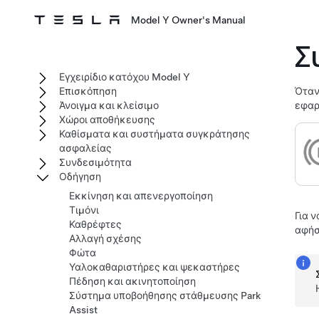
Model Y Owner's Manual
Σ
Εγχειρίδιο κατόχου Model Y
Επισκόπηση
Όταν
Άνοιγμα και κλείσιμο
εφαρ
Χώροι αποθήκευσης
Καθίσματα και συστήματα συγκράτησης
ασφαλείας
Συνδεσιμότητα
Οδήγηση
Εκκίνηση και απενεργοποίηση
Τιμόνι
Για 
Καθρέφτες
αφήσ
Αλλαγή σχέσης
Φώτα
Υαλοκαθαριστήρες και ψεκαστήρες
Πέδηση και ακινητοποίηση
Σύστημα υποβοήθησης στάθμευσης Park
Assist