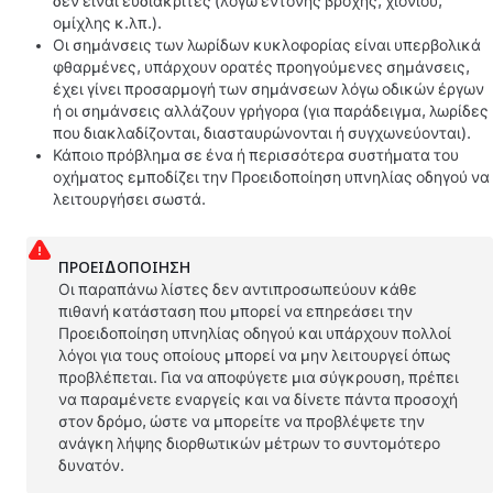
δεν είναι ευδιάκριτες (λόγω έντονης βροχής, χιονιού,
ομίχλης κ.λπ.).
Οι σημάνσεις των λωρίδων κυκλοφορίας είναι υπερβολικά
φθαρμένες, υπάρχουν ορατές προηγούμενες σημάνσεις,
έχει γίνει προσαρμογή των σημάνσεων λόγω οδικών έργων
ή οι σημάνσεις αλλάζουν γρήγορα (για παράδειγμα, λωρίδες
που διακλαδίζονται, διασταυρώνονται ή συγχωνεύονται).
Κάποιο πρόβλημα σε ένα ή περισσότερα συστήματα του
οχήματος εμποδίζει την Προειδοποίηση υπνηλίας οδηγού να
λειτουργήσει σωστά.
ΠΡΟΕΙΔΟΠΟΊΗΣΗ
Οι παραπάνω λίστες δεν αντιπροσωπεύουν κάθε
πιθανή κατάσταση που μπορεί να επηρεάσει την
Προειδοποίηση υπνηλίας οδηγού και υπάρχουν πολλοί
λόγοι για τους οποίους μπορεί να μην λειτουργεί όπως
προβλέπεται. Για να αποφύγετε μια σύγκρουση, πρέπει
να παραμένετε εναργείς και να δίνετε πάντα προσοχή
στον δρόμο, ώστε να μπορείτε να προβλέψετε την
ανάγκη λήψης διορθωτικών μέτρων το συντομότερο
δυνατόν.