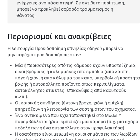
ενέργειες ανά πάσα στιγμή. Σε αντίθετη περίπτωση,
μπορεί να προκληθεί σοβαρός τραυματισμός ή
θάνατος.
Περιορισμοί και ανακρίβειες
Η λειτουργία Προειδοποίηση υπνηλίας οδηγού μπορεί να
μην παρέχει προειδοποιήσεις όταν:
Μία ή περισσότερες από τις κάμερες έχουν υποστεί ζημιά,
είναι βρόμικες ή καλυμμένες από εμπόδια (από λάσπη,
πάγο ή χιόνι ή από κάλυμμα του καπό, υπερβολική ποσότητα
βαφής ή αυτοκόλλητα προϊόντα όπως περιτυλίγματα,
αυτοκόλλητες ετικέτες, επικαλύψεις από καουτσούκ
κ.λπ.).
Οι καιρικές συνθήκες (έντονη βροχή, χιόνι ή ομίχλη)
επηρεάζουν τη λειτουργία των συστημάτων του οχήματος.
Ένα αντικείμενο που έχει τοποθετηθεί στο
Model Y
παρεμβάλλεται ή/και εμποδίζει μια κάμερα (π.χ. μια σχάρα
ποδηλάτων ή ένα αυτοκόλλητο στον προφυλακτήρα).
Η ορατότητα είναι μειωμένη και οι σημάνσεις των λωρίδων