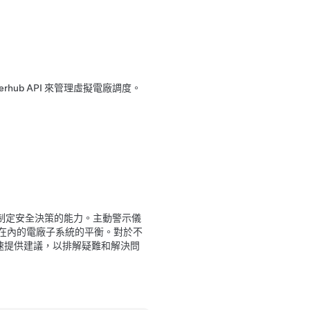
erhub API 來管理虛擬電廠調度。
和制定安全決策的能力。主動警示儀
在內的電廠子系統的平衡。對於不
用者快速提供建議，以排解疑難和解決問