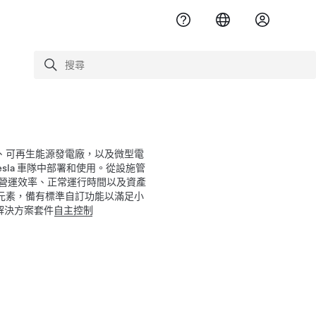
搜尋
搜尋
源、可再生能源發電廠，以及微型電
Tesla 車隊中部署和使用。從設施管
提高營運效率、正常運行時間以及資產
共通元素，備有標準自訂功能以滿足小
體解決方案套件
自主控制