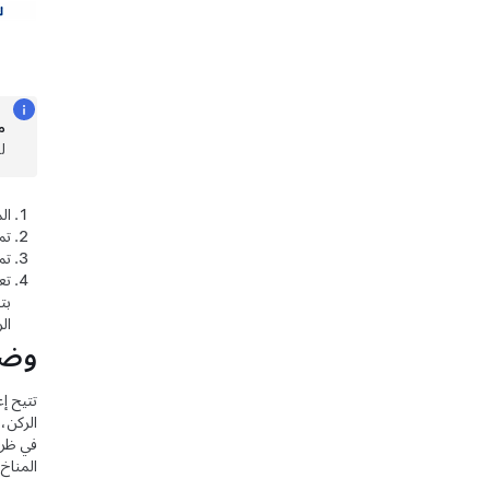
م
ل
ال
تم
تم
تع
بت
ال
وضع
تتيح إ
الركن،
في ظرو
المناخ 