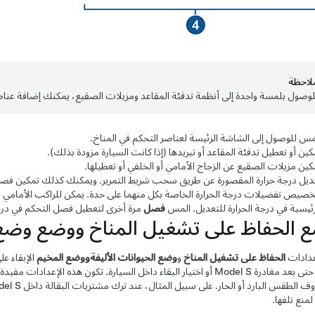
لاحظة
لوصول بلمسة واحدة إلى أنظمة تدفئة المقاعد ومزيلات الصقيع، يمكنك إضافة عناصر
مس للوصول إلى الشاشة الرئيسة لعناصر التحكم في المناخ.
كين أو تعطيل تدفئة المقاعد أو تبريدها
(إذا كانت السيارة مزودة بذلك).
كين مزيلات الصقيع عن الزجاج الأمامي أو الخلفي أو تعطيلها.
ديل درجة حرارة المقصورة عن طريق سحب شريط التمرير. ويمكنك كذلك تمكين فصل ا
خصيص تفضيلات درجة الحرارة الخاصة بكل منهما على حدة. يمكن للراكب الأمامي 
رئيسية في درجة الحرارة للتعديل. المس
فصل
مرة أخرى لتعطيل فصل التحكم في درجة
 الحفاظ على تشغيل المناخ ووضع
وضع 
عدادات
الحفاظ على تشغيل المناخ
و
وضع الحيوانات الأليفة
ووضع المخيم
الإبقاء ع
 حتى بعد مغادرة
Model S
أو اختيار البقاء داخل السيارة. تكون هذه الإعدادات مفيد
ف الطقس البارد أو الحار. على سبيل المثال، عند ترك مشتريات البقالة داخل
el S
لمنع تلفها.