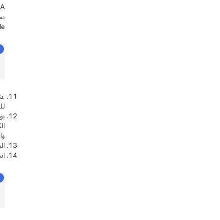
se Mode
عن
لل
يو
ال
وا
ال
اس