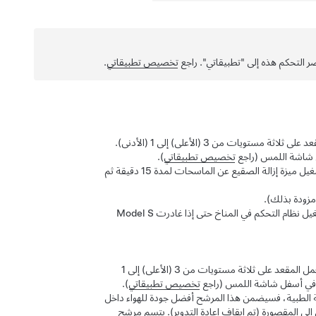
 التحكم هذه إلى "تطبيقاتي". راجع
تخصيص تطبيقاتي
.
المس أيقونة المقعد في جانب السائق لضبط أنظمة تدفئة المقاعد للسائق. يعمل المقعد على ثلاثة مستويات من 3 (الأعلى) إلى 1 (الأدنى).
ل شاشة اللمس (راجع
تخصيص تطبيقاتي
).
المس لتشغيل مزيلات الصقيع عن الماسحات (إذا كانت السيارة مزودة بذلك). يتم تشغيل ميزة إزالة الصقيع عن الماسحات لمدة 15 دقيقة ثم
مزودة بذلك).
يل نظام التحكم في المناخ حتى إذا غادرت
Model S
المس أيقونة المقعد في جانب الراكب لضبط أنظمة تدفئة المقاعد للراكب الأمامي. يعمل المقعد على ثلاثة مستويات من 3 (الأعلى) إلى 1
يط في أسفل شاشة اللمس (راجع
تخصيص تطبيقاتي
).
 من الدرجة الطبية، فسيضمن هذا المرشح أفضل جودة للهواء داخل
 إلى المقصورة (تم إيقاف إعادة التدوير). يتسم مرشح