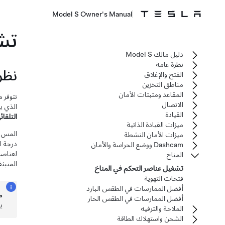
Model S Owner's Manual
تش
دليل مالك Model S
نظرة عامة
نظر
الفتح والإغلاق
مناطق التخزين
المقاعد ومثبتات الأمان
تتوفر 
الاتصال
الذي ي
القيادة
التلقائ
ميزات القيادة الذاتية
المس د
ميزات الأمان النشطة
درجة ا
Dashcam ووضع الحراسة والأمان
لعناصر
المناخ
المنبثق
تشغيل عناصر التحكم في المناخ
فتحات التهوية
أفضل الممارسات في الطقس البارد
م
أفضل الممارسات في الطقس الحار
ي
الملاحة والترفيه
الشحن واستهلاك الطاقة