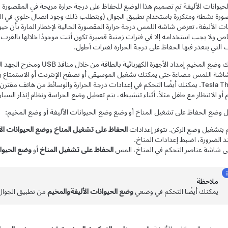
حيوانات الأليفة
تم تصميم هذا الوضع للحفاظ على درجة حرارة مريحة في المقصورة من
ورة نشطة ومتكررة باستخدام تطبيق الجوال (ويتطلب ذلك وجود اتصال خلوي في اله
ات الأليفة
، تعرض شاشة اللمس درجة حرارة المقصورة الحالية لإخطار المارة بأن ح
ص ولا يجب استخدامه إلا في فترات زمنية قصيرة تكون أنت موجودًا خلالها بالقرب ف
 التي يتعذر فيها الحفاظ على درجة الحرارة لفترات أطول.
 وضع المخيم إمداد الأجهزة الكهربائية بالطاقة من خلال منافذ USB ومخرج
الجهد 
 أو الانتظار مع طفل مثلاً. أثناء تنشيطه، يتم تعطيل وضع الحراسة ونظام إنذار السيا
 وضع الحفاظ على تشغيل المناخ أو وضع
وضع الحيوانات الأليفة
أو وضع المخيم:
 بتشغيل وضع الركن. تتوفر إعدادات
الحفاظ على تشغيل المناخ
و
وضع الحيوانات الأ
د الضرورة، اضبط إعدادات المناخ.
ى شاشة عناصر التحكم في المناخ، المس
الحفاظ على تشغيل المناخ
أو
وضع الحيوان
ملاحظة
يمكنك أيضًا التحكم في وضعي
وضع الحيوانات الأليفة
والمخيم
من تطبيق الجوال،