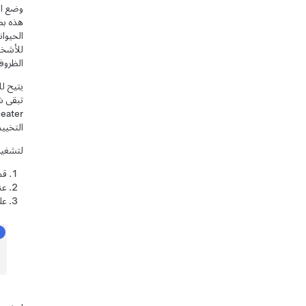
وضع ال
هذه بص
الحيوان
للأشخا
الظروف
يتيح لك
التخييم
لتشغيل
قم
عن
عل