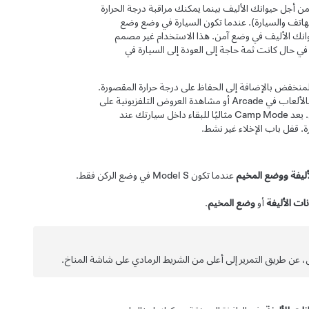
 أجل حيوانك الأليف بينما يمكنك مراقبة درجة الحرارة
اتف والسيارة). عندما تكون السيارة في وضع
وضع
يوانك الأليف في وضع آمن. هذا الاستخدام غير مصمم
ي حال كانت ثمة حاجة إلى العودة إلى السيارة في
المنخفض
بالإضافة إلى الحفاظ على درجة حرارة المقصورة.
تبقى شاشة اللمس مضاءة حتى يمكنك تشغيل الموسيقى أو تصفح الإنترنت أو الاستمتاع بالألعاب في Arcade أو مشاهدة العروض التلفزيونية على
Tesla Theater. يمكنك أيضًا التحكم في إعدادات درجة الحرارة والوسائط من هاتف مقترن. يعد Camp Mode مثاليًا للبقاء داخل سيارتك عند
رة. قفل باب الإخلاء غير نشط.
ليفة
ووضع المخيم
عندما تكون
Model S
في وضع الركن فقط.
ات الأليفة
أو
وضع المخيم
.
 عن طريق التمرير إلى أعلى من الشريط الرمادي على شاشة المناخ.