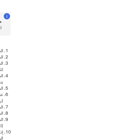
م
ل
ال
ال
لل
يت
ال
عن
(ر
ال
ال
(ا
إذ
ال