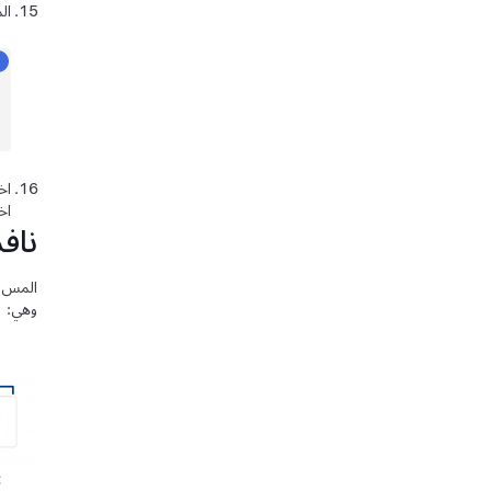
ال
اخ
اخ
نافذ
المس أ
وهي: