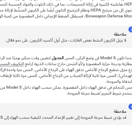
HEPA بفاعليته الكبيرة في إزالة الجسيمات، بما في ذلك التلوث والمواد المسببة للح
يحتوي كل من مرشح HEPA ونظام الترشيح الثانوي أيضًا على الكربون المنش
Bioweapon Defen، فسيقلل الضغط الإيجابي داخل المقصورة من كمية الهواء الخارجي الذي يمكن أن يدخل السيارة.
ملاحظة
لا يزيل الكربون النشط بعض الغازات، مثل أول أكسيد الكربون، على نحو فعّال.
دما تكون
Model S
في وضع الركن، المس
الجدول
لتعيين وقت متكرر يوميًا عند الر
بطارية ودرجة حرارة المقصورة و/أو الشحن خارج ساعات الذروة (راجع
التكييف المسب
زع مزيل صقيع الزجاج الأمامي تدفق الهواء على الزجاج الأمامي. المس مرة واحدة
لإزا
كهرماني)
. المس مرة ثانية
لإزالة الضباب
من الزجاج الأمامي. المس مرة ثالثة لإيقاف ا
لتدفئة والمروحة.
مس للتحكم في تدفق الهواء داخل المقصورة. يمكن سحب الهواء داخل
Model S
من ا
تخدم شريط التمرير لضبط سرعة المروحة.
ملاحظة
قد يؤدي ضبط سرعة المروحة إلى تغيير الإعداد المحدد لكيفية سحب الهواء إلى
 S