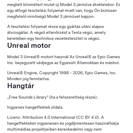
megtett
kilométert
mutat új
Model 3
járműve átvételekor. Ez
egy átfogó tesztelési folyamat miatt van, hogy Ön biztosan
megfelelő minőségű
Model 3
járművet kapjon.
A tesztelési folyamat része egy gyártás utáni alapos
átvizsgálás. A végső ellenőrzést a Tesla végzi, amely
keretében egy technikus vezetéstesztet is végez.
Unreal motor
Model 3
Unreal® motort használ Az Unreal® az Epic Games
Inc. bejegyzett védjegye az Egyesült Államokban és máshol.
Unreal® Engine, Copyright 1998 - 2026, Epic Games, Inc.
Minden jog fenntartva.
Hangtár
„Free Sounds Library” (ha a felszereltség része).
Ingyenes hangeffektek oldala.
Licenc: Attribution 4.0 International (CC BY 4.0). A
hangeffekteket ingyenesen és jogdíjmentesen használhatja
multimédiás projektjeiben kereskedelmi vagy nem