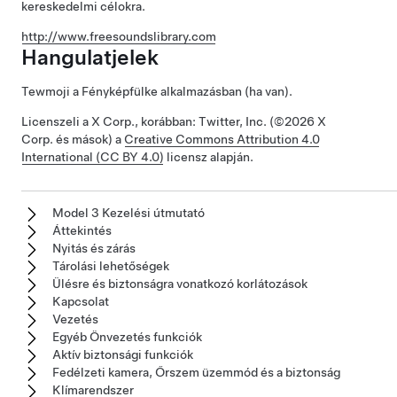
kereskedelmi célokra.
http://www.freesoundslibrary.com
Hangulatjelek
Tewmoji a Fényképfülke alkalmazásban (ha van).
Licenszeli a X Corp., korábban: Twitter, Inc. (©2026 X
Corp. és mások) a
Creative Commons Attribution 4.0
International (CC BY 4.0)
licensz alapján.
Model 3 Kezelési útmutató
Áttekintés
Nyitás és zárás
Tárolási lehetőségek
Ülésre és biztonságra vonatkozó korlátozások
Kapcsolat
Vezetés
Egyéb Önvezetés funkciók
Aktív biztonsági funkciók
Fedélzeti kamera, Őrszem üzemmód és a biztonság
Klímarendszer