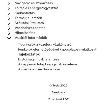
Navigáció és szórakozás
Töltés és energiafogyasztás
Karbantartás
Termékjellemzők
Szállítási útmutató
Vészhelyzet esetén
Hibaelhárítás
Vásárlói információk
Tudnivalók a kezelési kézikönyvről
Funkciók elérhetőségével kapcsolatos nyilatkozat
Tájékoztatók
Biztonsági hibák jelentése
A gépjármű tulajdonjogának kezelése
A megfelelőség tanúsítása
© Tesla
2026
Feedback
Download PDF