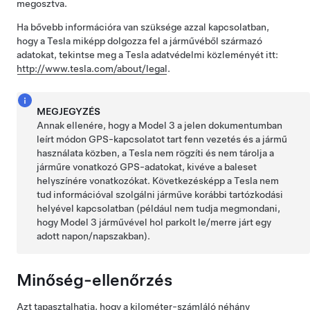
megosztva.
Ha bővebb információra van szüksége azzal kapcsolatban,
hogy a Tesla miképp dolgozza fel a járművéből származó
adatokat, tekintse meg a Tesla adatvédelmi közleményét itt:
http://www.tesla.com/about/legal
.
MEGJEGYZÉS
Annak ellenére, hogy a
Model 3
a jelen dokumentumban
leírt módon GPS-kapcsolatot tart fenn vezetés és a jármű
használata közben, a Tesla nem rögzíti és nem tárolja a
járműre vonatkozó GPS-adatokat, kivéve a baleset
helyszínére vonatkozókat. Következésképp a Tesla nem
tud információval szolgálni járműve korábbi tartózkodási
helyével kapcsolatban (például nem tudja megmondani,
hogy
Model 3
járművével hol parkolt le/merre járt egy
adott napon/napszakban).
Minőség-ellenőrzés
Azt tapasztalhatja, hogy a kilométer-számláló néhány