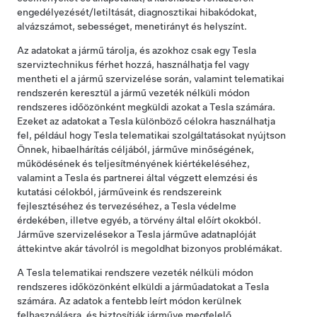
engedélyezését/letiltását, diagnosztikai hibakódokat,
alvázszámot, sebességet, menetirányt és helyszínt.
Az adatokat a jármű tárolja, és azokhoz csak egy Tesla
szerviztechnikus férhet hozzá, használhatja fel vagy
mentheti el a jármű szervizelése során, valamint telematikai
rendszerén keresztül a jármű vezeték nélküli módon
rendszeres időözönként megküldi azokat a Tesla számára.
Ezeket az adatokat a Tesla különböző célokra használhatja
fel, például hogy Tesla telematikai szolgáltatásokat nyújtson
Önnek, hibaelhárítás céljából, járműve minőségének,
működésének és teljesítményének kiértékeléséhez,
valamint a Tesla és partnerei által végzett elemzési és
kutatási célokból, járműveink és rendszereink
fejlesztéséhez és tervezéséhez, a Tesla védelme
érdekében, illetve egyéb, a törvény által előírt okokból.
Járműve szervizelésekor a Tesla járműve adatnaplóját
áttekintve akár távolról is megoldhat bizonyos problémákat.
A Tesla telematikai rendszere vezeték nélküli módon
rendszeres időközönként elküldi a járműadatokat a Tesla
számára. Az adatok a fentebb leírt módon kerülnek
felhasználásra, és biztosítják járműve megfelelő