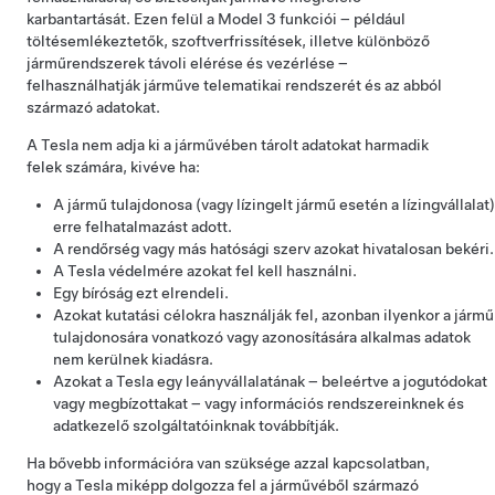
karbantartását. Ezen felül a
Model 3
funkciói – például
töltésemlékeztetők, szoftverfrissítések, illetve különböző
járműrendszerek távoli elérése és vezérlése –
felhasználhatják járműve telematikai rendszerét és az abból
származó adatokat.
A Tesla nem adja ki a járművében tárolt adatokat harmadik
felek számára, kivéve ha:
A jármű tulajdonosa (vagy lízingelt jármű esetén a lízingvállalat)
erre felhatalmazást adott.
A rendőrség vagy más hatósági szerv azokat hivatalosan bekéri.
A Tesla védelmére azokat fel kell használni.
Egy bíróság ezt elrendeli.
Azokat kutatási célokra használják fel, azonban ilyenkor a jármű
tulajdonosára vonatkozó vagy azonosítására alkalmas adatok
nem kerülnek kiadásra.
Azokat a Tesla egy leányvállalatának – beleértve a jogutódokat
vagy megbízottakat – vagy információs rendszereinknek és
adatkezelő szolgáltatóinknak továbbítják.
Ha bővebb információra van szüksége azzal kapcsolatban,
hogy a Tesla miképp dolgozza fel a járművéből származó