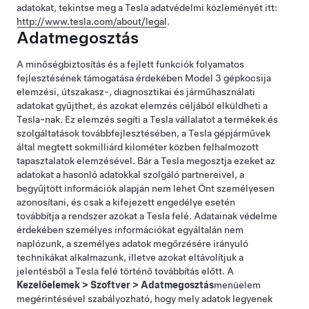
adatokat, tekintse meg a Tesla adatvédelmi közleményét itt:
http://www.tesla.com/about/legal
.
Adatmegosztás
A minőségbiztosítás és a fejlett funkciók folyamatos
fejlesztésének támogatása érdekében
Model 3
gépkocsija
elemzési, útszakasz-, diagnosztikai és járműhasználati
adatokat gyűjthet, és azokat elemzés céljából elküldheti a
Tesla-nak. Ez elemzés segíti a Tesla vállalatot a termékek és
szolgáltatások továbbfejlesztésében, a Tesla gépjárművek
által megtett sokmilliárd kilométer közben felhalmozott
tapasztalatok elemzésével. Bár a Tesla megosztja ezeket az
adatokat a hasonló adatokkal szolgáló partnereivel, a
begyűjtött információk alapján nem lehet Önt személyesen
azonosítani, és csak a kifejezett engedélye esetén
továbbítja a rendszer azokat a Tesla felé. Adatainak védelme
érdekében személyes információkat egyáltalán nem
naplózunk, a személyes adatok megőrzésére irányuló
technikákat alkalmazunk, illetve azokat eltávolítjuk a
jelentésből a Tesla felé történő továbbítás előtt. A
Kezelőelemek
>
Szoftver
>
Adatmegosztás
menüelem
megérintésével szabályozható, hogy mely adatok legyenek