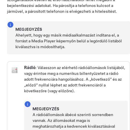
bejelentkezési adatokat. Ha párosítja a telefonos kulcsot a
járművel, a párosított telefonon is elvégezheti a hitelesítést
.
MEGJEGYZÉS
Ahelyett, hogy egy másik médiaalkalmazást indítana el, a
forrást a Media Player képernyőn belül a legördülő listából
kiválasztva is módosíthatja.
Rádió
: Válasszon az elérhető rádióállomások listájából,
vagy érintse meg a numerikus billentyűzetet a rádió
adott frekvenciára hangolásához. A „következő” és az
„előző” nyíllal léphet az adott frekvenciáról a
következőre (vagy előzőre).
MEGJEGYZÉS
A rádióállomások ábécé szerinti sorrendben
vannak. Az állomásokat maga is
meghatározhatja a kedvencek kiválasztásával