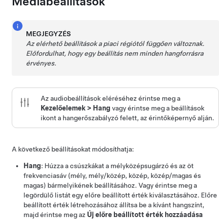
Médiabeállítások
MEGJEGYZÉS
Az elérhető beállítások a piaci régiótól függően változnak.
Előfordulhat, hogy egy beállítás nem minden hangforrásra
érvényes.
Az audiobeállítások eléréséhez érintse meg a
Kezelőelemek
>
Hang
vagy érintse meg a beállítások
ikont a hangerőszabályzó felett, az érintőképernyő alján.
A következő beállításokat módosíthatja:
Hang
: Húzza a csúszkákat a mélyközépsugárzó és az öt
frekvenciasáv (mély, mély/közép, közép, közép/magas és
magas) bármelyikének beállításához. Vagy érintse meg a
legördülő listát egy előre beállított érték kiválasztásához. Előre
beállított érték létrehozásához állítsa be a kívánt hangszínt,
majd érintse meg az
Új előre beállított érték hozzáadása