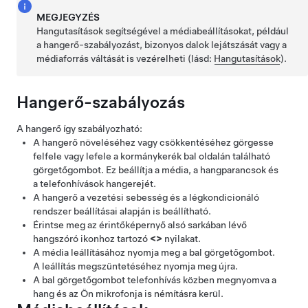
MEGJEGYZÉS
Hangutasítások segítségével a médiabeállításokat, például
a hangerő-szabályozást, bizonyos dalok lejátszását vagy a
médiaforrás váltását is vezérelheti (lásd:
Hangutasítások
).
Hangerő-szabályozás
A hangerő így szabályozható:
A hangerő növeléséhez vagy csökkentéséhez görgesse
felfele vagy lefele a
kormánykerék
bal oldalán található
görgetőgombot. Ez beállítja a média, a hangparancsok és
a telefonhívások hangerejét.
A hangerő a vezetési sebesség és a légkondicionáló
rendszer beállításai alapján is beállítható.
Érintse meg az érintőképernyő alsó sarkában lévő
hangszóró ikonhoz tartozó
<
>
nyilakat.
A média leállításához nyomja meg a bal görgetőgombot.
A leállítás megszüntetéséhez nyomja meg újra.
A bal görgetőgombot telefonhívás közben megnyomva a
hang és az Ön mikrofonja is némításra kerül.