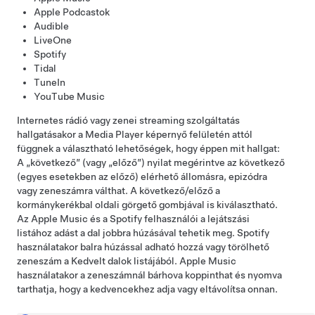
Apple Podcastok
Audible
LiveOne
Spotify
Tidal
TuneIn
YouTube Music
Internetes rádió vagy zenei streaming szolgáltatás
hallgatásakor a Media Player képernyő felületén attól
függnek a választható lehetőségek, hogy éppen mit hallgat:
A „következő” (vagy „előző”) nyilat megérintve az következő
(egyes esetekben az előző) elérhető állomásra, epizódra
vagy zeneszámra válthat. A következő/előző a
kormánykerék
bal oldali görgető gombjával is kiválasztható.
Az Apple Music és a Spotify felhasználói a lejátszási
listához adást a dal jobbra húzásával tehetik meg. Spotify
használatakor balra húzással adható hozzá vagy törölhető
zeneszám a Kedvelt dalok listájából. Apple Music
használatakor a zeneszámnál bárhova koppinthat és nyomva
tarthatja, hogy a kedvencekhez adja vagy eltávolítsa onnan.