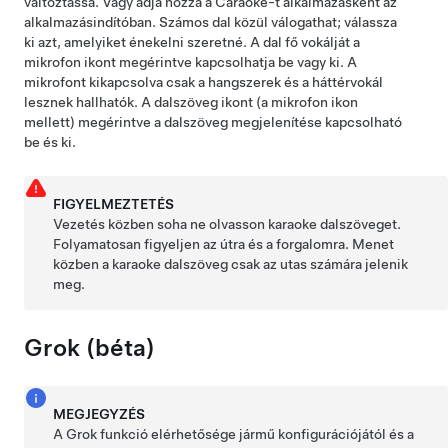
változtassa. Vagy adja hozzá a Caraoke-t alkalmazásként az
alkalmazásindítóban. Számos dal közül válogathat; válassza
ki azt, amelyiket énekelni szeretné. A dal fő vokálját a
mikrofon ikont megérintve kapcsolhatja be vagy ki. A
mikrofont kikapcsolva csak a hangszerek és a háttérvokál
lesznek hallhatók. A dalszöveg ikont (a mikrofon ikon
mellett) megérintve a dalszöveg megjelenítése kapcsolható
be és ki.
FIGYELMEZTETÉS
Vezetés közben soha ne olvasson karaoke dalszöveget.
Folyamatosan figyeljen az útra és a forgalomra. Menet
közben a karaoke dalszöveg csak az utas számára jelenik
meg.
Grok (béta)
MEGJEGYZÉS
A Grok funkció elérhetősége jármű konfigurációjától és a