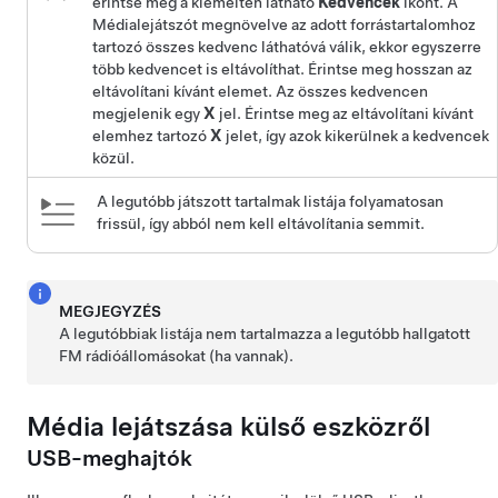
érintse meg a kiemelten látható
Kedvencek
ikont. A
Médialejátszót megnövelve az adott forrástartalomhoz
tartozó összes kedvenc láthatóvá válik, ekkor egyszerre
több kedvencet is eltávolíthat. Érintse meg hosszan az
eltávolítani kívánt elemet. Az összes kedvencen
megjelenik egy
X
jel. Érintse meg az eltávolítani kívánt
elemhez tartozó
X
jelet, így azok kikerülnek a kedvencek
közül.
A legutóbb játszott tartalmak listája folyamatosan
frissül, így abból nem kell eltávolítania semmit.
MEGJEGYZÉS
A legutóbbiak listája nem tartalmazza a legutóbb hallgatott
FM rádióállomásokat (ha vannak).
Média lejátszása külső eszközről
USB-meghajtók