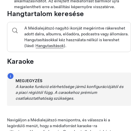
alkalmazásindítót. Az elrejtett médiaforrást bármikor újra
megjelenítheti erre a beállítási képernyőre visszatérve.
Hangtartalom keresése
A Médialejátszó nagyító ikonját megérintve rákereshet
adott dalra, albumra, előadóra, podcastra vagy állomásra.
Hangutasításokkal kéz használata nélkül is kereshet
(lásd:
Hangutasítások
).
Karaoke
MEGJEGYZÉS
A karaoke funkció elérhetősége jármű konfigurációjától és
a piaci régiótól függ.
A caraokehoz prémium
csatlakoztathatóság szükséges.
Navigáljon a Médialejátszó menüpontra, és válassza ki a
legördülő menüt, hogy a médiaforrást karaoke-ra