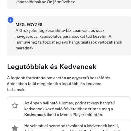
kapcsolódnak az Ön járművéhez.
MEGJEGYZÉS
A Grok jelenleg korai Béta-fázisban van, és csak
navigációval kapcsolatos parancsokat tud kezelni. A
járművéhez tartozó meglévő hangutasítások változatlanok
maradnak.
Legutóbbiak és Kedvencek
A legtöbb forrástartalom esetén az egyszerű hozzáférés
érdekében felül megjelenik a legutóbbi és kedvenc
tartalmak.
Az éppen hallható állomás, podcast vagy hangfájl
kedvencek közé való felvételéhez érintse meg a
Kedvencek
ikont a Media Player felületén.
Ha valamit el szeretne távolítani a kedvencek közül,