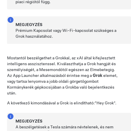
piaci régiótól függ.
MEGJEGYZÉS
Prémium Kapcsolat vagy Wi-Fi-kapcsolat szükséges a
Grok használatához.
Mostantól beszélgethet a Grokkal, az xAI által kifejlesztett
intelligens asszisztenssel. Kiválaszthatja a Grok hangját és
személyiségét, a Mesemondótól egészen az Elmebetegig.
Az App Launcher alkalmazásból érintse meg a
Grok
elemet,
vagy tartsa lenyomva a jobb oldali görgetőgombot
Kormánykerék
gépkocsijában a Grokba való bejelentkezés
után.
A következő kimondásával a Grok is elindítható:
"Hey Grok"
.
MEGJEGYZÉS
A beszélgetések a Tesla számára névtelenek, és nem