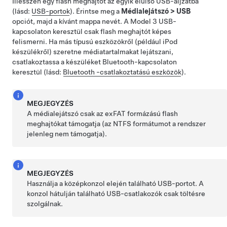
Illesszen egy flash meghajtót az egyik elülső USB-aljzatba
(lásd:
USB-portok
). Érintse meg a
Médialejátszó
>
USB
opciót, majd a kívánt mappa nevét. A
Model 3
USB-
kapcsolaton keresztül csak flash meghajtót képes
felismerni. Ha más típusú eszközökről (például iPod
készülékről) szeretne médiatartalmakat lejátszani,
csatlakoztassa a készüléket Bluetooth-kapcsolaton
keresztül (lásd:
Bluetooth -csatlakoztatású eszközök
).
MEGJEGYZÉS
A médialejátszó csak az exFAT formázású flash
meghajtókat támogatja (az NTFS formátumot a rendszer
jelenleg nem támogatja).
MEGJEGYZÉS
Használja a középkonzol elején található USB-portot. A
konzol hátulján található USB-csatlakozók csak töltésre
szolgálnak.