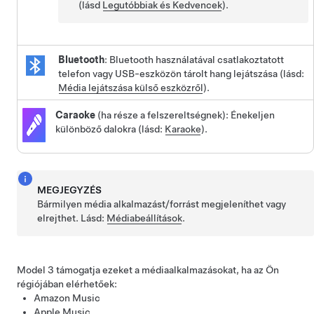
(lásd
Legutóbbiak és Kedvencek
).
Bluetooth
: Bluetooth használatával csatlakoztatott
telefon vagy USB-eszközön tárolt hang lejátszása (lásd:
Média lejátszása külső eszközről
).
Caraoke
(ha része a felszereltségnek): Énekeljen
különböző dalokra (lásd:
Karaoke
).
MEGJEGYZÉS
Bármilyen média alkalmazást/forrást megjeleníthet vagy
elrejthet. Lásd:
Médiabeállítások
.
Model 3
támogatja ezeket a médiaalkalmazásokat, ha az Ön
régiójában elérhetőek:
Amazon Music
Apple Music