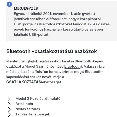
MEGJEGYZÉS
Egyes, körülbelül 2021. november 1. után gyártott
járművek esetében előfordulhat, hogy a középkonzol
USB-portjai csak a töltőeszközöket támogatják. Az összes
egyéb funkcióhoz használja a kesztyűtartó belsejében
található USB-portot.
Bluetooth -csatlakoztatású eszközök
Mentett hangfájlok lejátszásához társítsa Bluetooth-képes
eszközét a
Model 3
járműhöz (lásd
Bluetooth
). Válassza ki a
médialejátszón a
Telefon
forrást, érintse meg a Bluetooth-
kapcsolódású eszköz nevét, majd a
CSATLAKOZTATÁS
lehetőséget.
Model 3 Kezelési útmutató
Áttekintés
Nyitás és zárás
Tárolási lehetőségek