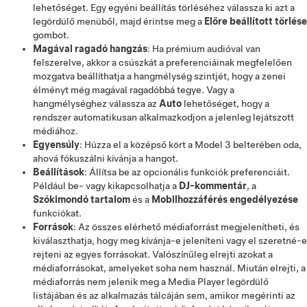
lehetőséget. Egy egyéni beállítás törléséhez válassza ki azt a
legördülő menüből, majd érintse meg a
Előre beállított törlése
gombot.
Magával ragadó hangzás
: Ha prémium audióval van
felszerelve, akkor a csúszkát a preferenciáinak megfelelően
mozgatva beállíthatja a hangmélység szintjét, hogy a zenei
élményt még magával ragadóbbá tegye. Vagy a
hangmélységhez válassza az
Auto
lehetőséget, hogy a
rendszer automatikusan alkalmazkodjon a jelenleg lejátszott
médiához.
Egyensúly
: Húzza el a középső kört a
Model 3
belterében oda,
ahová fókuszálni kívánja a hangot.
Beállítások
: Állítsa be az opcionális funkciók preferenciáit.
Például be- vagy kikapcsolhatja a
DJ-kommentár
, a
Szókimondó tartalom
és a
Mobilhozzáférés engedélyezése
funkciókat.
Források
: Az összes elérhető médiaforrást megjelenítheti, és
kiválaszthatja, hogy meg kívánja-e jeleníteni vagy el szeretné-e
rejteni az egyes forrásokat. Valószínűleg elrejti azokat a
médiaforrásokat, amelyeket soha nem használ. Miután elrejti, a
médiaforrás nem jelenik meg a Media Player legördülő
listájában és az alkalmazás tálcáján sem, amikor megérinti az