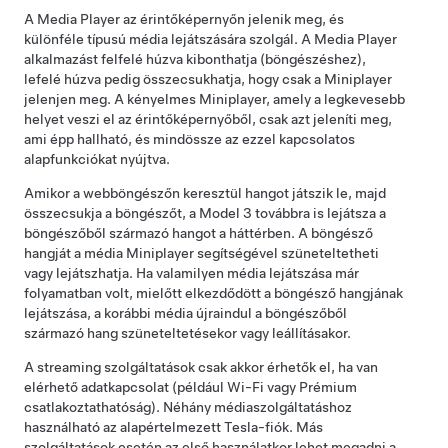
A Media Player az érintőképernyőn jelenik meg, és
különféle típusú média lejátszására szolgál. A Media Player
alkalmazást felfelé húzva kibonthatja (böngészéshez),
lefelé húzva pedig összecsukhatja, hogy csak a Miniplayer
jelenjen meg. A kényelmes Miniplayer, amely a legkevesebb
helyet veszi el az érintőképernyőből, csak azt jeleníti meg,
ami épp hallható, és mindössze az ezzel kapcsolatos
alapfunkciókat nyújtva.
Amikor a webböngészőn keresztül hangot játszik le, majd
összecsukja a böngészőt, a
Model 3
továbbra is lejátsza a
böngészőből származó hangot a háttérben. A böngésző
hangját a média Miniplayer segítségével szüneteltetheti
vagy lejátszhatja. Ha valamilyen média lejátszása már
folyamatban volt, mielőtt elkezdődött a böngésző hangjának
lejátszása, a korábbi média újraindul a böngészőből
származó hang szüneteltetésekor vagy leállításakor.
A streaming szolgáltatások csak akkor érhetők el, ha van
elérhető adatkapcsolat (például Wi-Fi vagy Prémium
csatlakoztathatóság). Néhány médiaszolgáltatáshoz
használható az alapértelmezett Tesla-fiók.
Más
szolgáltatások esetén az első használatkor lehet megadni a