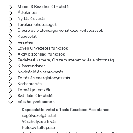
Model 3 Kezelési útmutató
Áttekintés
Nyitás és zárás
Tárolási lehetőségek
Ülésre és biztonságra vonatkozó korlátozások
Kapcsolat
Vezetés
Egyéb Önvezetés funkciók
Aktív biztonsági funkciók
Fedélzeti kamera, Őrszem üzemmód és a biztonság
Klímarendszer
Navigáció és szórakozás
Töltés és energiafogyasztás
Karbantartás
Termékjellemzők
Szállítási útmutató
Vészhelyzet esetén
Kapcsolatfelvétel a Tesla Roadside Assistance
segélyszolgálattal
Vészhelyzeti hívás
Hatótáv túllépése