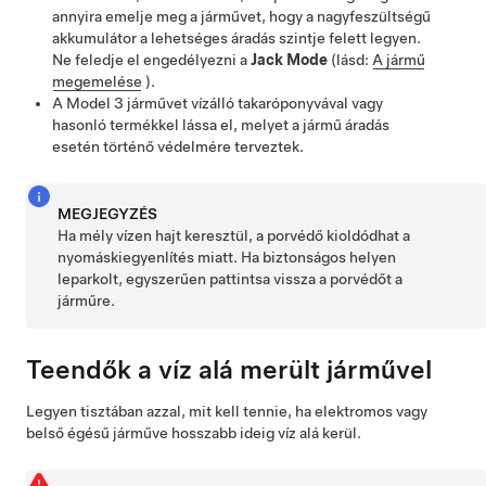
annyira emelje meg a járművet, hogy a nagyfeszültségű
akkumulátor a lehetséges áradás szintje felett legyen.
Ne feledje el engedélyezni a
Jack Mode
(lásd:
A jármű
megemelése
).
A
Model 3
járművet vízálló takaróponyvával vagy
hasonló termékkel lássa el, melyet a jármű áradás
esetén történő védelmére terveztek.
MEGJEGYZÉS
Ha mély vízen hajt keresztül, a porvédő kioldódhat a
nyomáskiegyenlítés miatt. Ha biztonságos helyen
leparkolt, egyszerűen pattintsa vissza a porvédőt a
járműre.
Teendők a víz alá merült járművel
Legyen tisztában azzal, mit kell tennie, ha elektromos vagy
belső égésű járműve hosszabb ideig víz alá kerül.