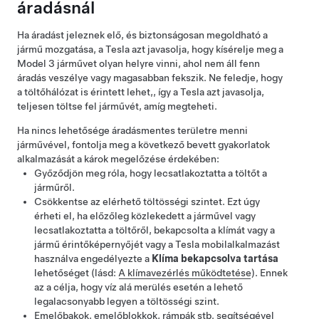
áradásnál
Ha áradást jeleznek elő, és biztonságosan megoldható a
jármű mozgatása, a Tesla azt javasolja, hogy kísérelje meg a
Model 3
járművet olyan helyre vinni, ahol nem áll fenn
áradás veszélye vagy magasabban fekszik. Ne feledje, hogy
a töltőhálózat is érintett lehet,, így a Tesla azt javasolja,
teljesen töltse fel járművét, amíg megteheti.
Ha nincs lehetősége áradásmentes területre menni
járművével, fontolja meg a következő bevett gyakorlatok
alkalmazását a károk megelőzése érdekében:
Győződjön meg róla, hogy lecsatlakoztatta a töltőt a
járműről.
Csökkentse az elérhető töltösségi szintet. Ezt úgy
érheti el, ha előzőleg közlekedett a járművel vagy
lecsatlakoztatta a töltőről, bekapcsolta a klímát vagy a
jármű érintőképernyőjét vagy a Tesla mobilalkalmazást
használva engedélyezte a
Klíma bekapcsolva tartása
lehetőséget (lásd:
A klímavezérlés működtetése
). Ennek
az a célja, hogy víz alá merülés esetén a lehető
legalacsonyabb legyen a töltösségi szint.
Emelőbakok, emelőblokkok, rámpák stb. segítségével