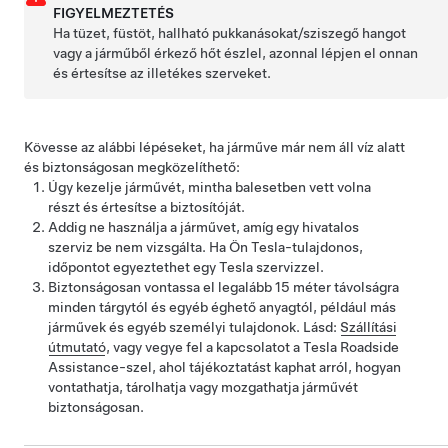
FIGYELMEZTETÉS
Ha tüzet, füstöt, hallható pukkanásokat/sziszegő hangot
vagy a járműből érkező hőt észlel, azonnal lépjen el onnan
és értesítse az illetékes szerveket.
Kövesse az alábbi lépéseket, ha járműve már nem áll víz alatt
és biztonságosan megközelíthető:
Úgy kezelje járművét, mintha balesetben vett volna
részt és értesítse a biztosítóját.
Addig ne használja a járművet, amíg egy hivatalos
szerviz be nem vizsgálta. Ha Ön Tesla-tulajdonos,
időpontot egyeztethet egy Tesla szervizzel.
Biztonságosan vontassa el legalább
15 méter
távolságra
minden tárgytól és egyéb éghető anyagtól, például más
járművek és egyéb személyi tulajdonok. Lásd:
Szállítási
útmutató
, vagy vegye fel a kapcsolatot a Tesla Roadside
Assistance-szel, ahol tájékoztatást kaphat arról, hogyan
vontathatja, tárolhatja vagy mozgathatja járművét
biztonságosan.