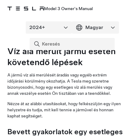
Model 3 Owner's Manual
Víz alá merült jármű esetén
követendő lépések
A jármű víz alá merülését áradás vagy egyéb extrém
időjárási körülmény okozhatja. A Tesla meg szeretne
bizonyosodni, hogy egy esetleges víz alá merülés vagy
annak veszélye esetén Ön tisztában van a teendőkkel.
Nézze át az alábbi utasításokat, hogy felkészüljön egy ilyen
helyzetre és tudja, mit kell tennie a járművel és honnan
kaphat segítséget.
Bevett gyakorlatok egy esetleges