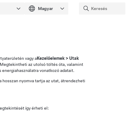
rtyaterületén vagy
a
Kezelőelemek
>
Utak
 Megtekintheti az utolsó töltés óta, valamint
os energiahasználatra vonatkozó adatait.
a hosszan nyomva tartja az utat, átrendezheti
tekintését így érheti el: