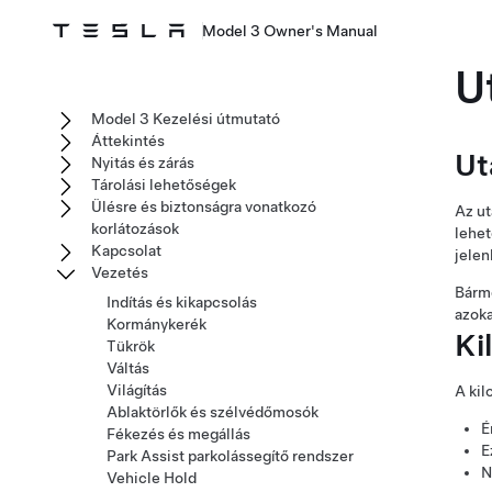
Model 3 Owner's Manual
U
Model 3 Kezelési útmutató
Áttekintés
Ut
Nyitás és zárás
Tárolási lehetőségek
Ülésre és biztonságra vonatkozó
Az ut
korlátozások
lehe
Kapcsolat
jelen
Vezetés
Bárme
Indítás és kikapcsolás
azoka
Kormánykerék
Ki
Tükrök
Váltás
Világítás
A kil
Ablaktörlők és szélvédőmosók
É
Fékezés és megállás
E
Park Assist parkolássegítő rendszer
N
Vehicle Hold