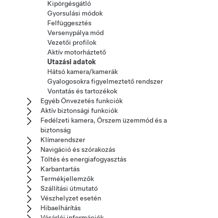
Kipörgésgátló
Gyorsulási módok
Felfüggesztés
Versenypálya mód
Vezetői profilok
Aktív motorháztető
Utazási adatok
Hátsó kamera/kamerák
Gyalogosokra figyelmeztető rendszer
Vontatás és tartozékok
Egyéb Önvezetés funkciók
Aktív biztonsági funkciók
Fedélzeti kamera, Őrszem üzemmód és a
biztonság
Klímarendszer
Navigáció és szórakozás
Töltés és energiafogyasztás
Karbantartás
Termékjellemzők
Szállítási útmutató
Vészhelyzet esetén
Hibaelhárítás
Vásárlói információk