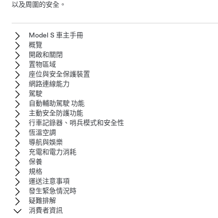
以及周圍的安全。
Model S 車主手冊
概覽
開啟和關閉
置物區域
座位與安全保護裝置
網路連線能力
駕駛
自動輔助駕駛 功能
主動安全防護功能
行車記錄器、哨兵模式和安全性
恆溫空調
導航與娛樂
充電和電力消耗
保養
規格
運送注意事項
發生緊急情況時
疑難排解
消費者資訊